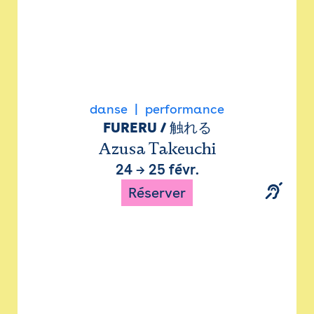
danse
performance
FURERU / 触れる
Azusa Takeuchi
24
→
25 févr.
Réserver