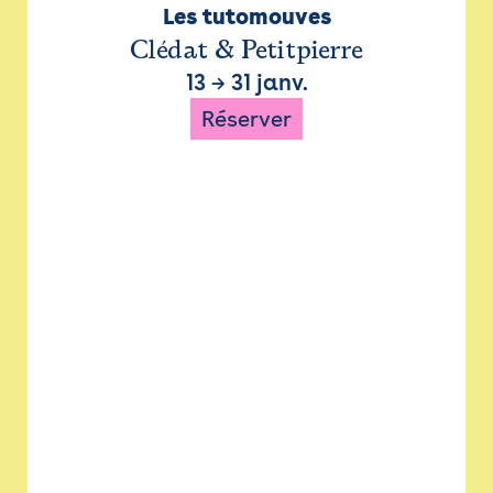
Les tutomouves
Clédat & Petitpierre
13
→
31 janv.
Réserver