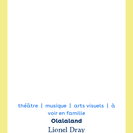
théâtre
musique
arts visuels
à
voir en famille
Olalaland
Lionel Dray