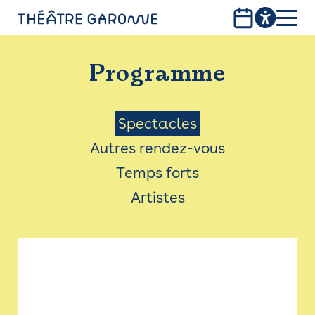
Aller
au
contenu
PROGRAMME
principal
Programme
INFOS PRATIQUES
AVEC LES PUBLICS
Menu
Spectacles
Autres rendez-vous
ACCESSIBILITÉ
Saison
Temps forts
LES PRODUCTIONS
Artistes
LE THÉÂTRE
Bistro
Billetterie