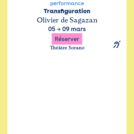
performance
Transfiguration
Olivier de Sagazan
05
→
09 mars
Réserver
Théâtre Sorano