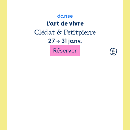
danse
L'art de vivre
Clédat & Petitpierre
27
→
31 janv.
Réserver