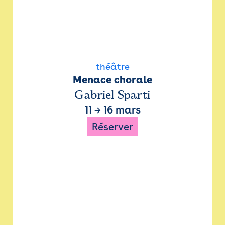
théâtre
Menace chorale
Gabriel Sparti
11
→
16 mars
Réserver