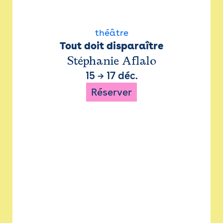
théâtre
Tout doit disparaître
Stéphanie Aflalo
15
→
17 déc.
Réserver