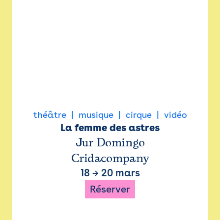
théâtre
musique
cirque
vidéo
La femme des astres
Jur Domingo
Cridacompany
18
→
20 mars
Réserver