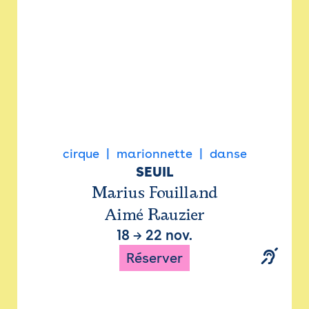
cirque
marionnette
danse
SEUIL
Marius Fouilland
Aimé Rauzier
18
→
22 nov.
Réserver