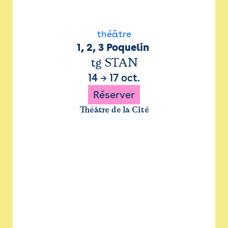
théâtre
1, 2, 3 Poquelin 
tg STAN
14
→
17 oct.
Réserver
Théâtre de la Cité