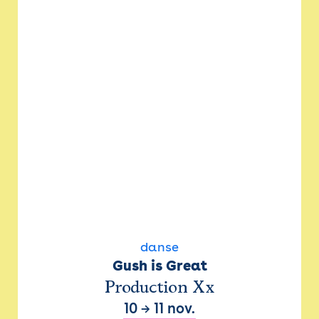
danse
Gush is Great
Production Xx
10
→
11 nov.