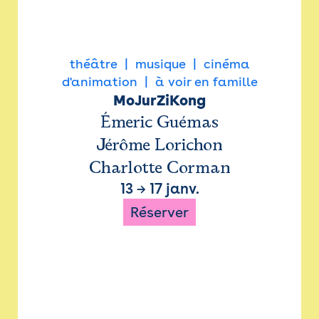
théâtre
musique
cinéma
d'animation
à voir en famille
MoJurZiKong
Émeric Guémas
Jérôme Lorichon
Charlotte Corman
13
→
17 janv.
Réserver