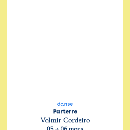
danse
Parterre
Volmir Cordeiro
05
→
06 mars