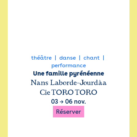
théâtre
danse
chant
performance
Une famille pyrénéenne
Nans Laborde-Jourdàa
Cie TORO TORO
03
→
06 nov.
Réserver