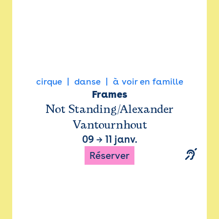
cirque
danse
à voir en famille
Frames
Not Standing/Alexander
Vantournhout
09
→
11 janv.
Réserver