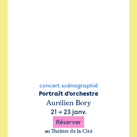
concert scénographié
Portrait d'orchestre
Aurélien Bory
21
→
23 janv.
Réserver
au Théâtre de la Cité