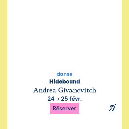
danse
Hidebound
Andrea Givanovitch
24
→
25 févr.
Réserver