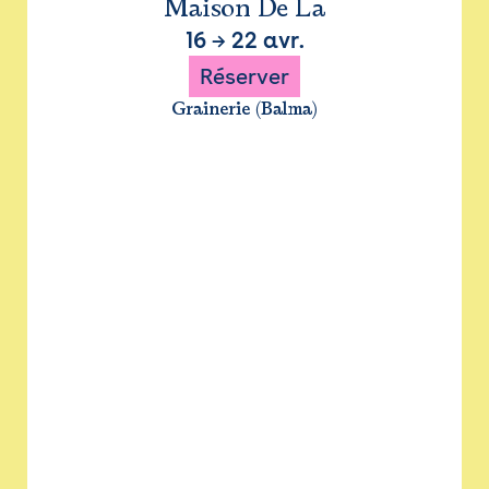
Maison De La
16
→
22 avr.
Réserver
Grainerie (Balma)