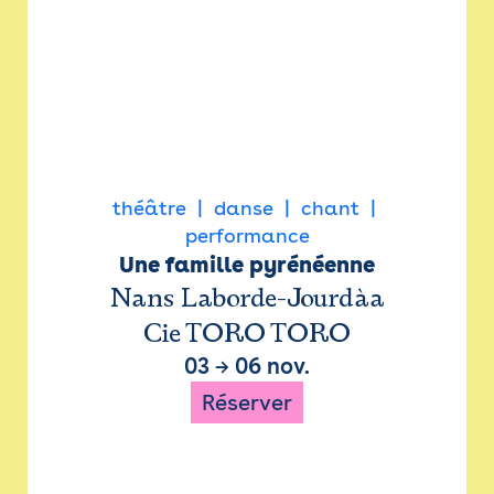
théâtre
danse
chant
performance
Une famille pyrénéenne
Nans Laborde-Jourdàa
Cie TORO TORO
03
→
06 nov.
Réserver