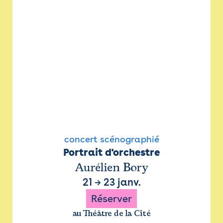
concert scénographié
Portrait d'orchestre
Aurélien Bory
21
→
23 janv.
Réserver
au Théâtre de la Cité