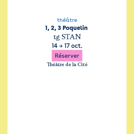
théâtre
1, 2, 3 Poquelin 
tg STAN
14
→
17 oct.
Réserver
Théâtre de la Cité