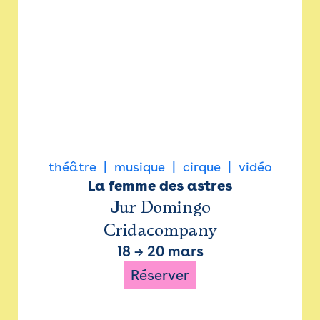
théâtre
musique
cirque
vidéo
La femme des astres
Jur Domingo
Cridacompany
18
→
20 mars
Réserver