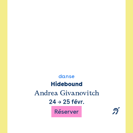
danse
Hidebound
Andrea Givanovitch
24
→
25 févr.
Réserver