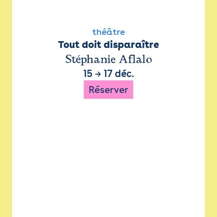
théâtre
Tout doit disparaître
Stéphanie Aflalo
15
→
17 déc.
Réserver