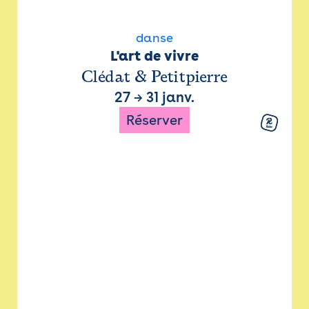
danse
L'art de vivre
Clédat & Petitpierre
27
→
31 janv.
Réserver