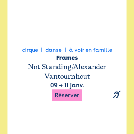
cirque
danse
à voir en famille
Frames
Not Standing/Alexander
Vantournhout
09
→
11 janv.
Réserver