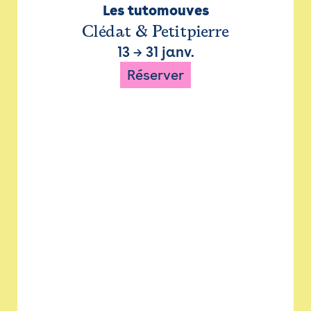
Les tutomouves
Clédat & Petitpierre
13
→
31 janv.
Réserver