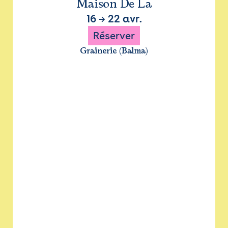
Maison De La
16
→
22 avr.
Réserver
Grainerie (Balma)