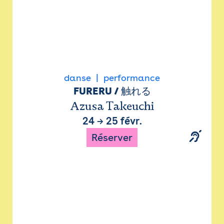
danse
performance
FURERU / 触れる
Azusa Takeuchi
24
→
25 févr.
Réserver