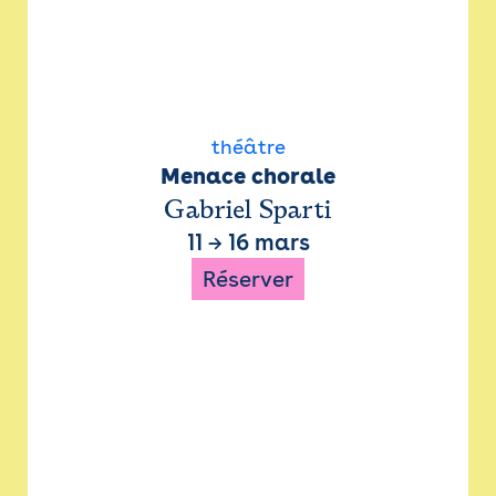
théâtre
Menace chorale
Gabriel Sparti
11
→
16 mars
Réserver