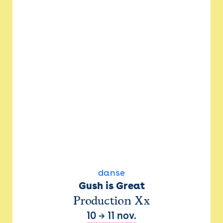
danse
Gush is Great
Production Xx
10
→
11 nov.