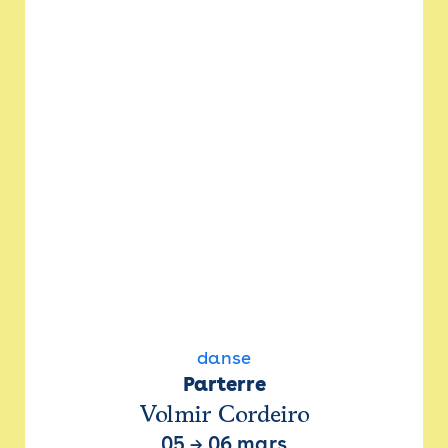
danse
Parterre
Volmir Cordeiro
05
→
06 mars