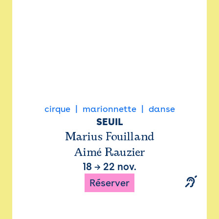
cirque
marionnette
danse
SEUIL
Marius Fouilland
Aimé Rauzier
18
→
22 nov.
Réserver