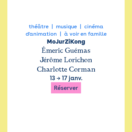
théâtre
musique
cinéma
d'animation
à voir en famille
MoJurZiKong
Émeric Guémas
Jérôme Lorichon
Charlotte Corman
13
→
17 janv.
Réserver