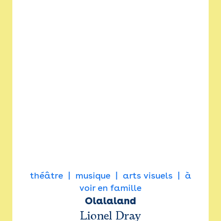
théâtre
musique
arts visuels
à
voir en famille
Olalaland
Lionel Dray