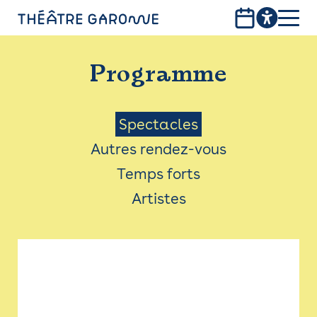
Aller
au
contenu
PROGRAMME
principal
Programme
INFOS PRATIQUES
AVEC LES PUBLICS
Menu
Spectacles
Autres rendez-vous
ACCESSIBILITÉ
Saison
Temps forts
LES PRODUCTIONS
Artistes
LE THÉÂTRE
Bistro
Billetterie