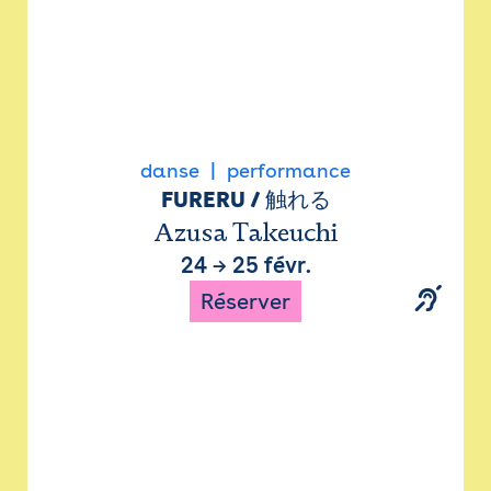
danse
performance
FURERU / 触れる
Azusa Takeuchi
24
→
25 févr.
Réserver