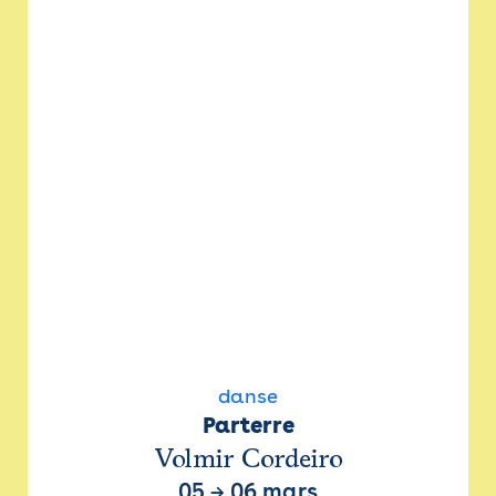
danse
Parterre
Volmir Cordeiro
05
→
06 mars