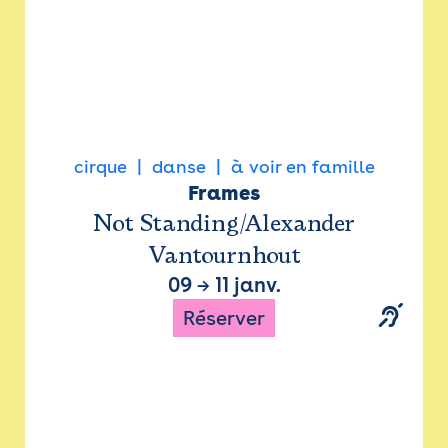
cirque
danse
à voir en famille
Frames
Not Standing/Alexander
Vantournhout
09
→
11 janv.
Réserver