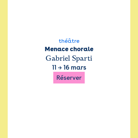
théâtre
Menace chorale
Gabriel Sparti
11
→
16 mars
Réserver