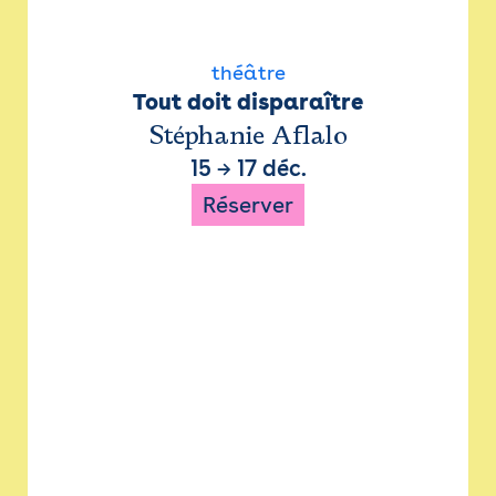
théâtre
Tout doit disparaître
Stéphanie Aflalo
15
→
17 déc.
Réserver