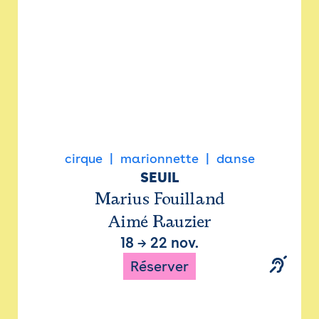
cirque
marionnette
danse
SEUIL
Marius Fouilland
Aimé Rauzier
18
→
22 nov.
Réserver