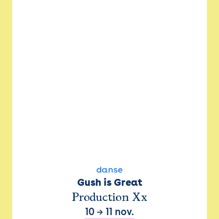
danse
Gush is Great
Production Xx
10
→
11 nov.