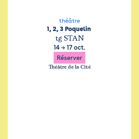
théâtre
1, 2, 3 Poquelin 
tg STAN
14
→
17 oct.
Réserver
Théâtre de la Cité