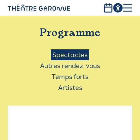
Aller
au
contenu
PROGRAMME
principal
Programme
INFOS PRATIQUES
AVEC LES PUBLICS
Menu
Spectacles
Autres rendez-vous
ACCESSIBILITÉ
Saison
Temps forts
LES PRODUCTIONS
Artistes
LE THÉÂTRE
Bistro
Billetterie