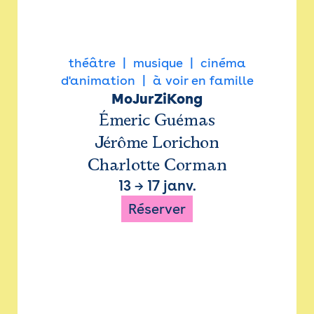
théâtre
musique
cinéma
d'animation
à voir en famille
MoJurZiKong
Émeric Guémas
Jérôme Lorichon
Charlotte Corman
13
→
17 janv.
Réserver