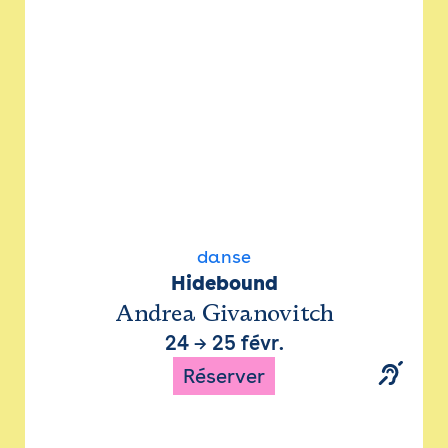
danse
Hidebound
Andrea Givanovitch
24
→
25 févr.
Réserver