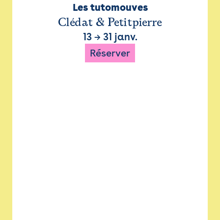
Les tutomouves
Clédat & Petitpierre
13
→
31 janv.
Réserver