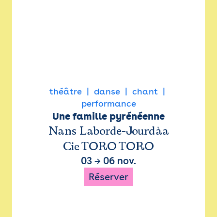
théâtre
danse
chant
performance
Une famille pyrénéenne
Nans Laborde-Jourdàa
Cie TORO TORO
03
→
06 nov.
Réserver