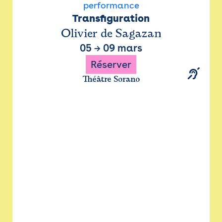
performance
Transfiguration
Olivier de Sagazan
05
→
09 mars
Réserver
Théâtre Sorano