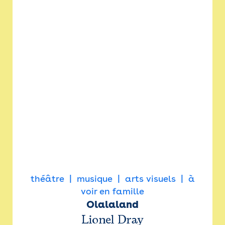
théâtre
musique
arts visuels
à
voir en famille
Olalaland
Lionel Dray