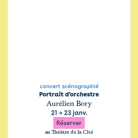
concert scénographié
Portrait d'orchestre
Aurélien Bory
21
→
23 janv.
Réserver
au Théâtre de la Cité