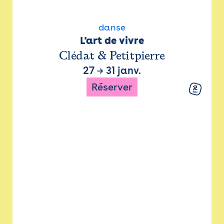
danse
L'art de vivre
Clédat & Petitpierre
27
→
31 janv.
Réserver