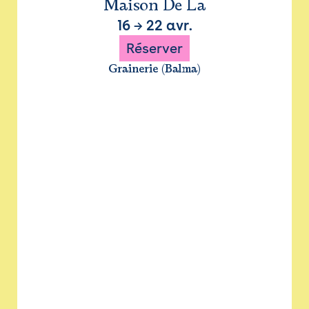
Maison De La
16
→
22 avr.
Réserver
Grainerie (Balma)