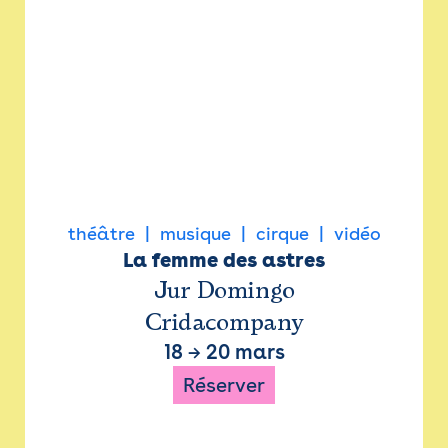
théâtre
musique
cirque
vidéo
La femme des astres
Jur Domingo
Cridacompany
18
→
20 mars
Réserver