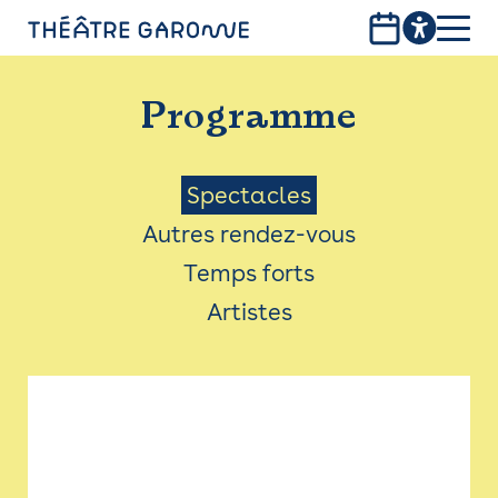
Aller
au
contenu
PROGRAMME
principal
Programme
INFOS PRATIQUES
AVEC LES PUBLICS
Menu
Spectacles
Autres rendez-vous
ACCESSIBILITÉ
Saison
Temps forts
LES PRODUCTIONS
Artistes
LE THÉÂTRE
Bistro
Billetterie