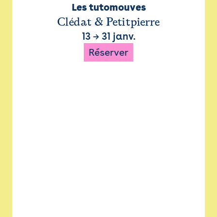
Les tutomouves
Clédat & Petitpierre
13
→
31 janv.
Réserver