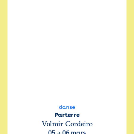
danse
Parterre
Volmir Cordeiro
05
→
06 mars