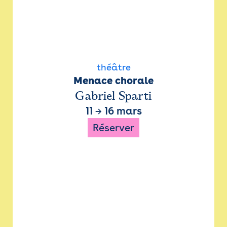
théâtre
Menace chorale
Gabriel Sparti
11
→
16 mars
Réserver