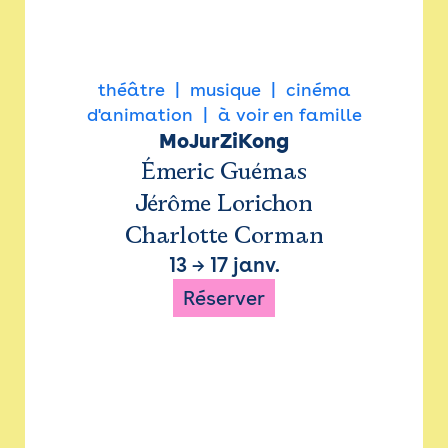
théâtre
musique
cinéma
d'animation
à voir en famille
MoJurZiKong
Émeric Guémas
Jérôme Lorichon
Charlotte Corman
13
→
17 janv.
Réserver