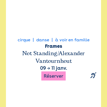
cirque
danse
à voir en famille
Frames
Not Standing/Alexander
Vantournhout
09
→
11 janv.
Réserver