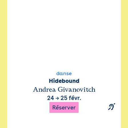
danse
Hidebound
Andrea Givanovitch
24
→
25 févr.
Réserver