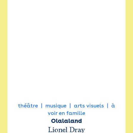
théâtre
musique
arts visuels
à
voir en famille
Olalaland
Lionel Dray