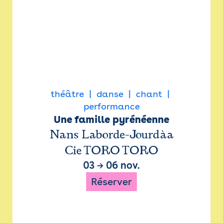
théâtre
danse
chant
performance
Une famille pyrénéenne
Nans Laborde-Jourdàa
Cie TORO TORO
03
→
06 nov.
Réserver