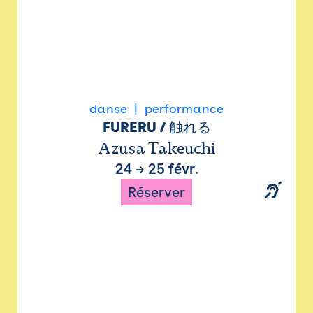
danse
performance
FURERU / 触れる
Azusa Takeuchi
24
→
25 févr.
Réserver