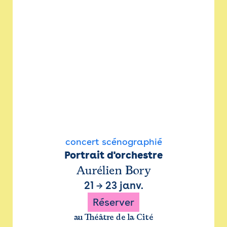
concert scénographié
Portrait d'orchestre
Aurélien Bory
21
→
23 janv.
Réserver
au Théâtre de la Cité