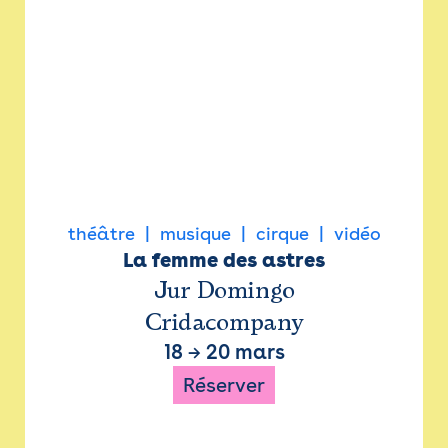
théâtre
musique
cirque
vidéo
La femme des astres
Jur Domingo
Cridacompany
18
→
20 mars
Réserver