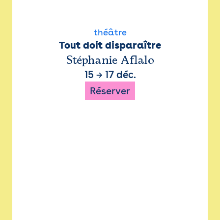
théâtre
Tout doit disparaître
Stéphanie Aflalo
15
→
17 déc.
Réserver