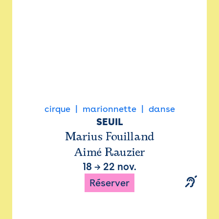
cirque
marionnette
danse
SEUIL
Marius Fouilland
Aimé Rauzier
18
→
22 nov.
Réserver