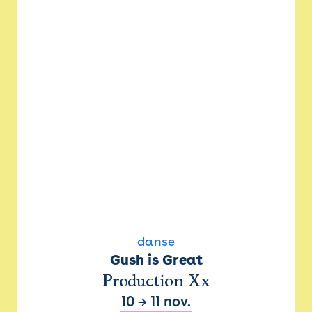
danse
Gush is Great
Production Xx
10
→
11 nov.