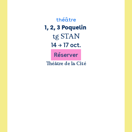
théâtre
1, 2, 3 Poquelin 
tg STAN
14
→
17 oct.
Réserver
Théâtre de la Cité