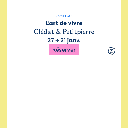
danse
L'art de vivre
Clédat & Petitpierre
27
→
31 janv.
Réserver