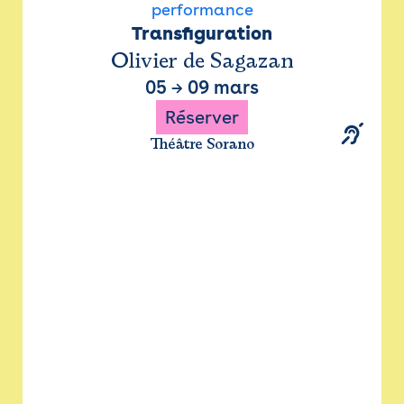
performance
Transfiguration
Olivier de Sagazan
05
→
09 mars
Réserver
Théâtre Sorano