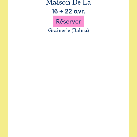
Maison De La
16
→
22 avr.
Réserver
Grainerie (Balma)