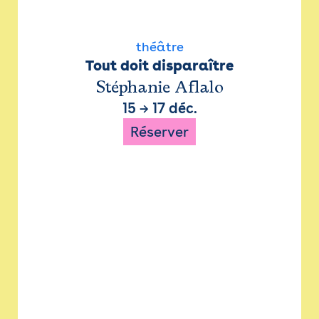
théâtre
Tout doit disparaître
Stéphanie Aflalo
15
→
17 déc.
Réserver