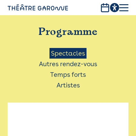
Aller
au
contenu
PROGRAMME
principal
Programme
INFOS PRATIQUES
AVEC LES PUBLICS
Menu
Spectacles
Autres rendez-vous
ACCESSIBILITÉ
Saison
Temps forts
LES PRODUCTIONS
Artistes
LE THÉÂTRE
Bistro
Billetterie