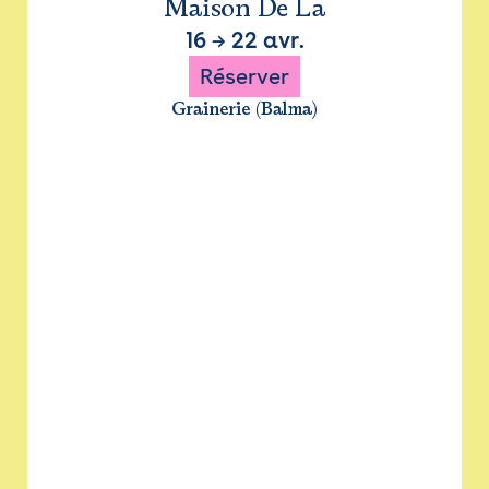
Maison De La
16
→
22 avr.
Réserver
Grainerie (Balma)