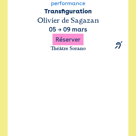
performance
Transfiguration
Olivier de Sagazan
05
→
09 mars
Réserver
Théâtre Sorano