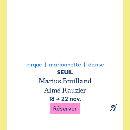
cirque
marionnette
danse
SEUIL
Marius Fouilland
Aimé Rauzier
18
→
22 nov.
Réserver