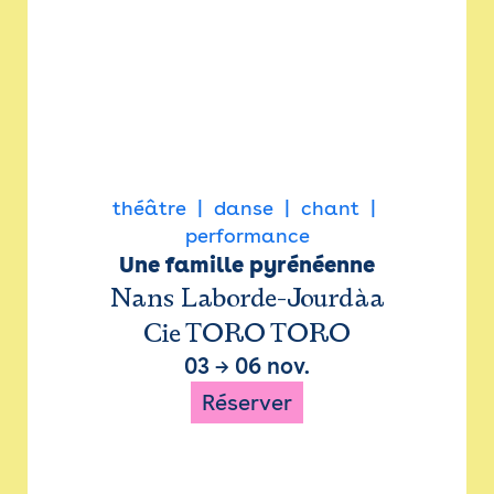
théâtre
danse
chant
performance
Une famille pyrénéenne
Nans Laborde-Jourdàa
Cie TORO TORO
03
→
06 nov.
Réserver