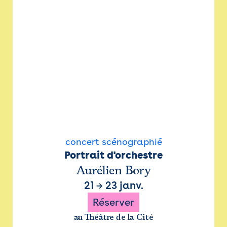
concert scénographié
Portrait d'orchestre
Aurélien Bory
21
→
23 janv.
Réserver
au Théâtre de la Cité