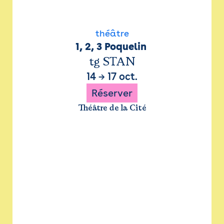
théâtre
1, 2, 3 Poquelin 
tg STAN
14
→
17 oct.
Réserver
Théâtre de la Cité