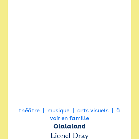
théâtre
musique
arts visuels
à
voir en famille
Olalaland
Lionel Dray