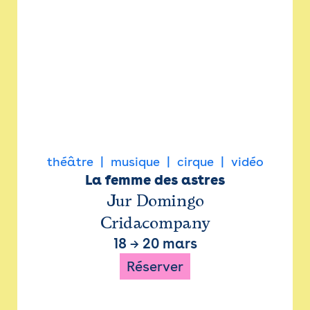
théâtre
musique
cirque
vidéo
La femme des astres
Jur Domingo
Cridacompany
18
→
20 mars
Réserver