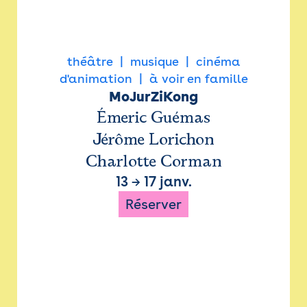
théâtre
musique
cinéma
d'animation
à voir en famille
MoJurZiKong
Émeric Guémas
Jérôme Lorichon
Charlotte Corman
13
→
17 janv.
Réserver