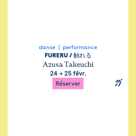
danse
performance
FURERU / 触れる
Azusa Takeuchi
24
→
25 févr.
Réserver