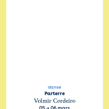
danse
Parterre
Volmir Cordeiro
05
→
06 mars