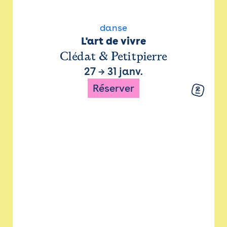
danse
L'art de vivre
Clédat & Petitpierre
27
→
31 janv.
Réserver