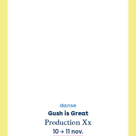
danse
Gush is Great
Production Xx
10
→
11 nov.