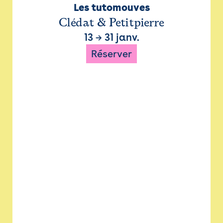
Les tutomouves
Clédat & Petitpierre
13
→
31 janv.
Réserver