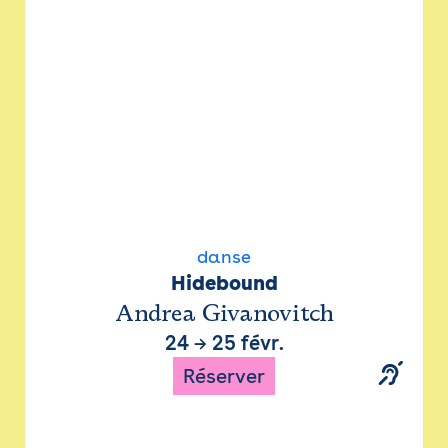
danse
Hidebound
Andrea Givanovitch
24
→
25 févr.
Réserver