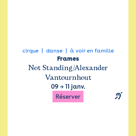
cirque
danse
à voir en famille
Frames
Not Standing/Alexander
Vantournhout
09
→
11 janv.
Réserver