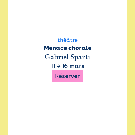
théâtre
Menace chorale
Gabriel Sparti
11
→
16 mars
Réserver