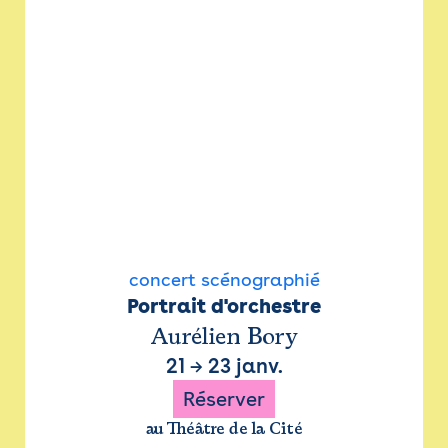
concert scénographié
Portrait d'orchestre
Aurélien Bory
21
→
23 janv.
Réserver
au Théâtre de la Cité