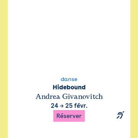
danse
Hidebound
Andrea Givanovitch
24
→
25 févr.
Réserver