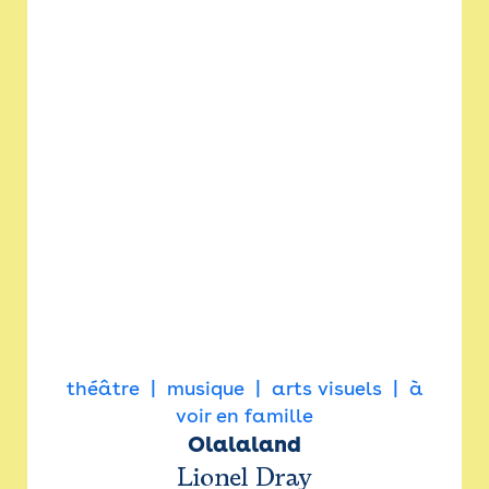
théâtre
musique
arts visuels
à
voir en famille
Olalaland
Lionel Dray