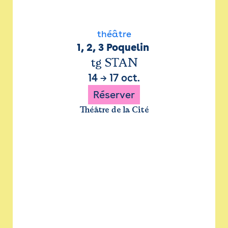
théâtre
1, 2, 3 Poquelin 
tg STAN
14
→
17 oct.
Réserver
Théâtre de la Cité