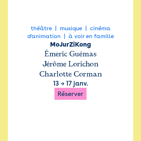
théâtre
musique
cinéma
d'animation
à voir en famille
MoJurZiKong
Émeric Guémas
Jérôme Lorichon
Charlotte Corman
13
→
17 janv.
Réserver