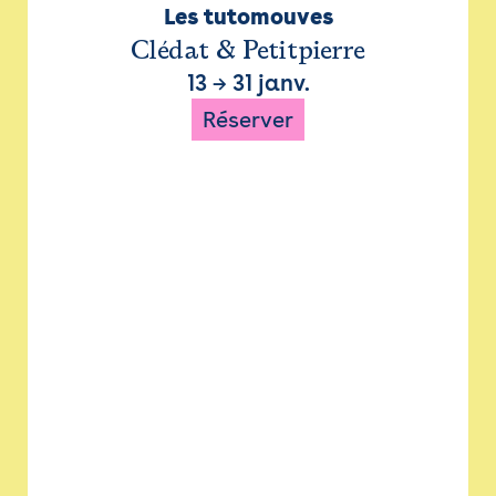
Les tutomouves
Clédat & Petitpierre
13
→
31 janv.
Réserver