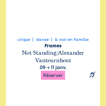
cirque
danse
à voir en famille
Frames
Not Standing/Alexander
Vantournhout
09
→
11 janv.
Réserver