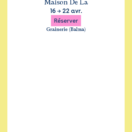
Maison De La
16
→
22 avr.
Réserver
Grainerie (Balma)