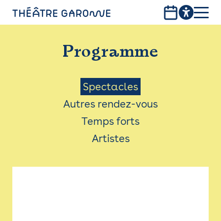
Aller
au
contenu
PROGRAMME
principal
Programme
INFOS PRATIQUES
AVEC LES PUBLICS
Menu
Spectacles
Autres rendez-vous
ACCESSIBILITÉ
Saison
Temps forts
LES PRODUCTIONS
Artistes
LE THÉÂTRE
Bistro
Billetterie