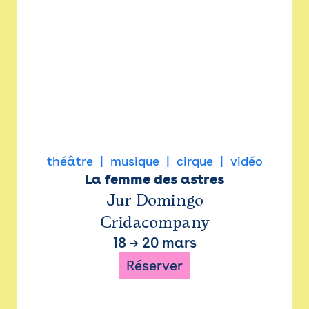
théâtre
musique
cirque
vidéo
La femme des astres
Jur Domingo
Cridacompany
18
→
20 mars
Réserver