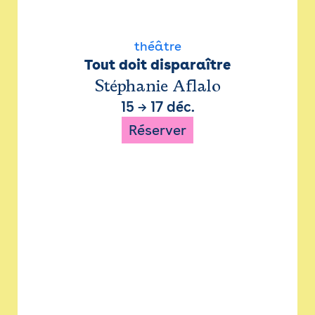
théâtre
Tout doit disparaître
Stéphanie Aflalo
15
→
17 déc.
Réserver