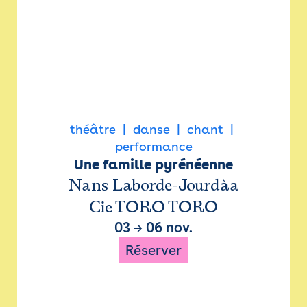
théâtre
danse
chant
performance
Une famille pyrénéenne
Nans Laborde-Jourdàa
Cie TORO TORO
03
→
06 nov.
Réserver