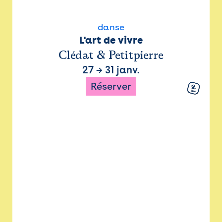
danse
L'art de vivre
Clédat & Petitpierre
27
→
31 janv.
Réserver