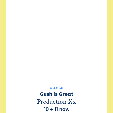
danse
Gush is Great
Production Xx
10
→
11 nov.