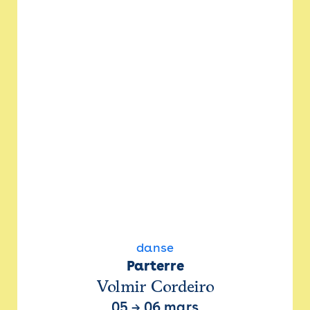
danse
Parterre
Volmir Cordeiro
05
→
06 mars