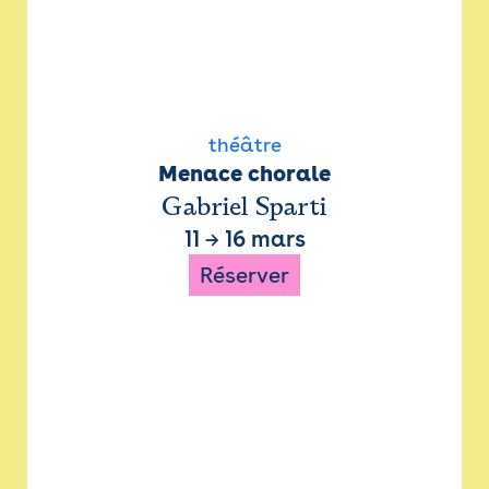
théâtre
Menace chorale
Gabriel Sparti
11
→
16 mars
Réserver