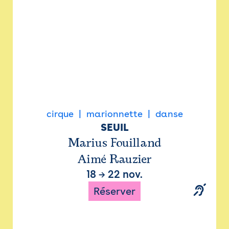
cirque
marionnette
danse
SEUIL
Marius Fouilland
Aimé Rauzier
18
→
22 nov.
Réserver