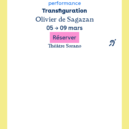
performance
Transfiguration
Olivier de Sagazan
05
→
09 mars
Réserver
Théâtre Sorano