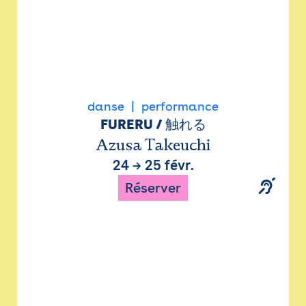
danse
performance
FURERU / 触れる
Azusa Takeuchi
24
→
25 févr.
Réserver