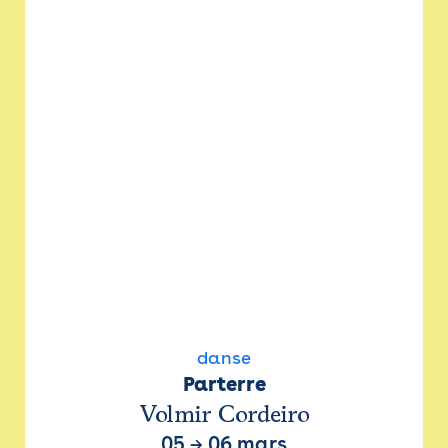
danse
Parterre
Volmir Cordeiro
05
→
06 mars