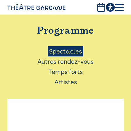
Aller
au
contenu
PROGRAMME
principal
Programme
INFOS PRATIQUES
AVEC LES PUBLICS
Menu
Spectacles
Autres rendez-vous
ACCESSIBILITÉ
Saison
Temps forts
LES PRODUCTIONS
Artistes
LE THÉÂTRE
Bistro
Billetterie