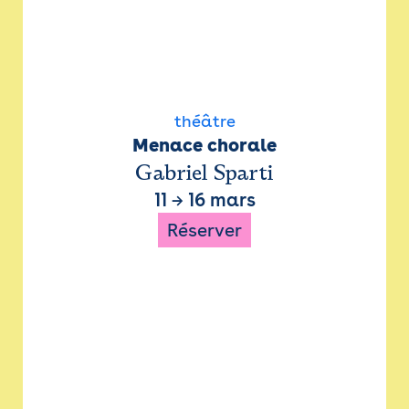
théâtre
Menace chorale
Gabriel Sparti
11
→
16 mars
Réserver