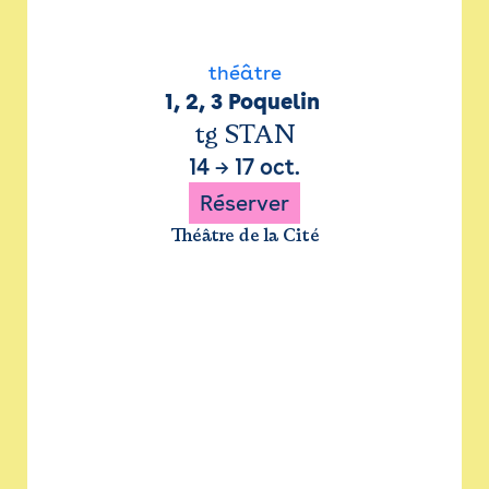
théâtre
1, 2, 3 Poquelin 
tg STAN
14
→
17 oct.
Réserver
Théâtre de la Cité