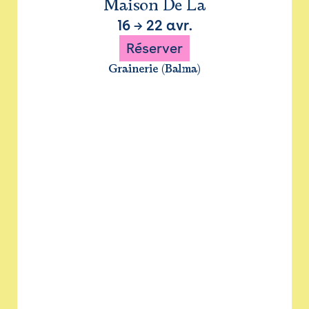
Maison De La
16
→
22 avr.
Réserver
Grainerie (Balma)