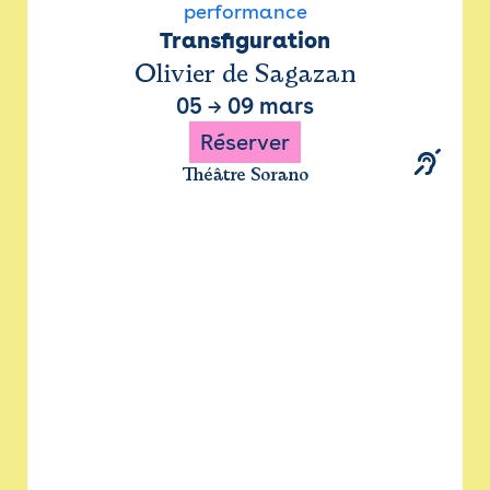
performance
Transfiguration
Olivier de Sagazan
05
→
09 mars
Réserver
Théâtre Sorano