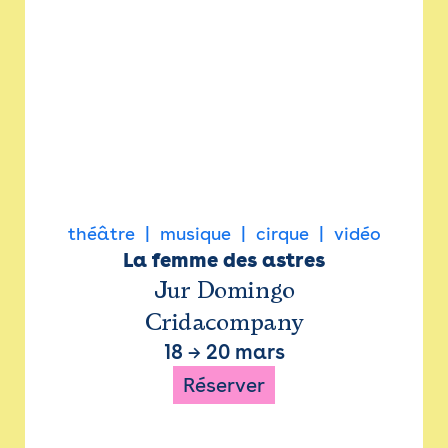
théâtre
musique
cirque
vidéo
La femme des astres
Jur Domingo
Cridacompany
18
→
20 mars
Réserver