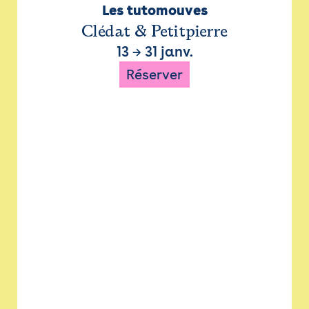
Les tutomouves
Clédat & Petitpierre
13
→
31 janv.
Réserver