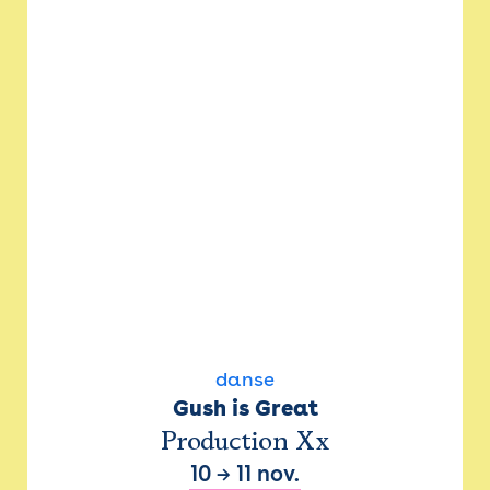
danse
Gush is Great
Production Xx
10
→
11 nov.