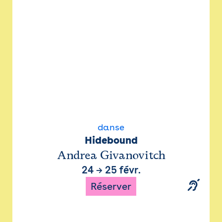
danse
Hidebound
Andrea Givanovitch
24
→
25 févr.
Réserver