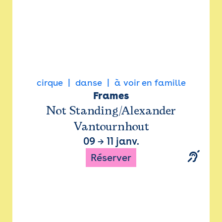
cirque
danse
à voir en famille
Frames
Not Standing/Alexander
Vantournhout
09
→
11 janv.
Réserver