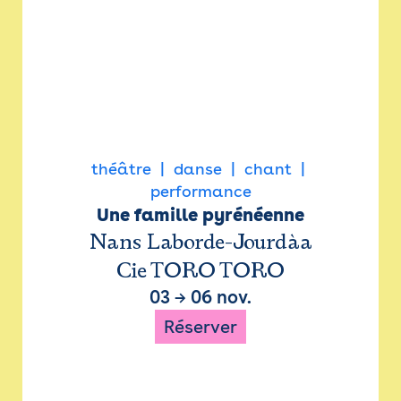
théâtre
danse
chant
performance
Une famille pyrénéenne
Nans Laborde-Jourdàa
Cie TORO TORO
03
→
06 nov.
Réserver