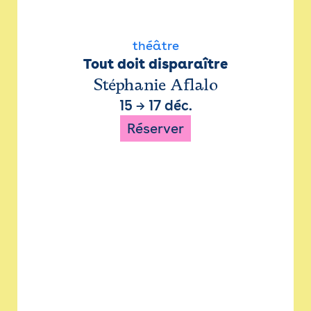
théâtre
Tout doit disparaître
Stéphanie Aflalo
15
→
17 déc.
Réserver