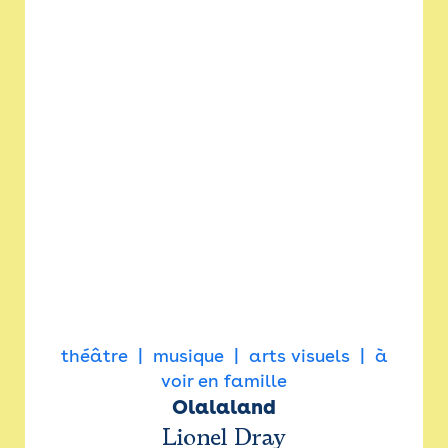
théâtre
musique
arts visuels
à
voir en famille
Olalaland
Lionel Dray