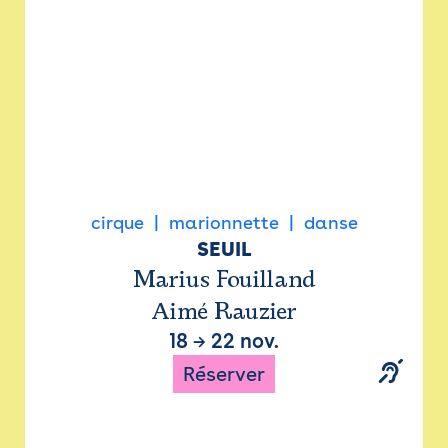
cirque
marionnette
danse
SEUIL
Marius Fouilland
Aimé Rauzier
18
→
22 nov.
Réserver