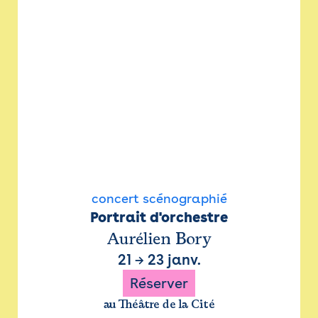
concert scénographié
Portrait d'orchestre
Aurélien Bory
21
→
23 janv.
Réserver
au Théâtre de la Cité