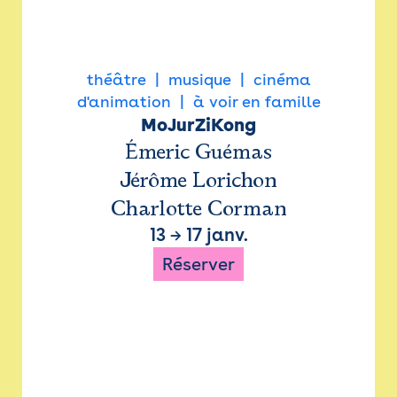
théâtre
musique
cinéma
d'animation
à voir en famille
MoJurZiKong
Émeric Guémas
Jérôme Lorichon
Charlotte Corman
13
→
17 janv.
Réserver