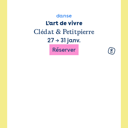
danse
L'art de vivre
Clédat & Petitpierre
27
→
31 janv.
Réserver