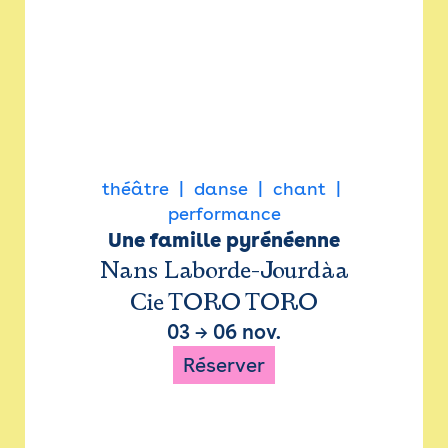
théâtre
danse
chant
performance
Une famille pyrénéenne
Nans Laborde-Jourdàa
Cie TORO TORO
03
→
06 nov.
Réserver