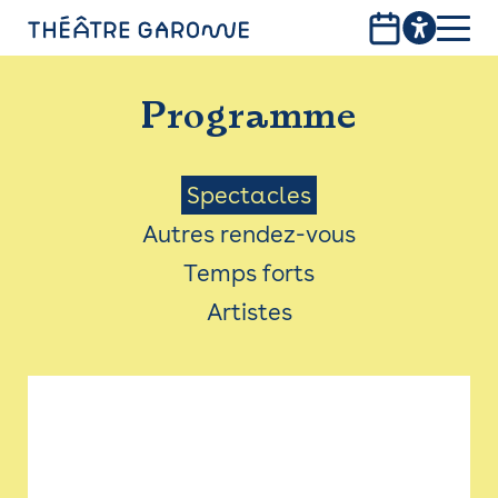
Aller
au
contenu
PROGRAMME
principal
Programme
INFOS PRATIQUES
AVEC LES PUBLICS
Menu
Spectacles
Autres rendez-vous
ACCESSIBILITÉ
Saison
Temps forts
LES PRODUCTIONS
Artistes
LE THÉÂTRE
Bistro
Billetterie