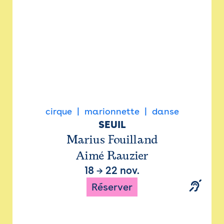
cirque
marionnette
danse
SEUIL
Marius Fouilland
Aimé Rauzier
18
→
22 nov.
Réserver