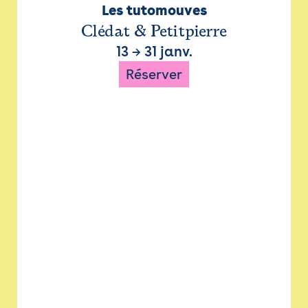
Les tutomouves
Clédat & Petitpierre
13
→
31 janv.
Réserver