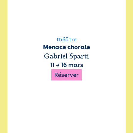
théâtre
Menace chorale
Gabriel Sparti
11
→
16 mars
Réserver