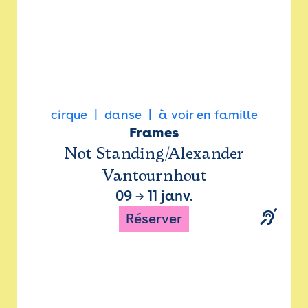
cirque
danse
à voir en famille
Frames
Not Standing/Alexander
Vantournhout
09
→
11 janv.
Réserver