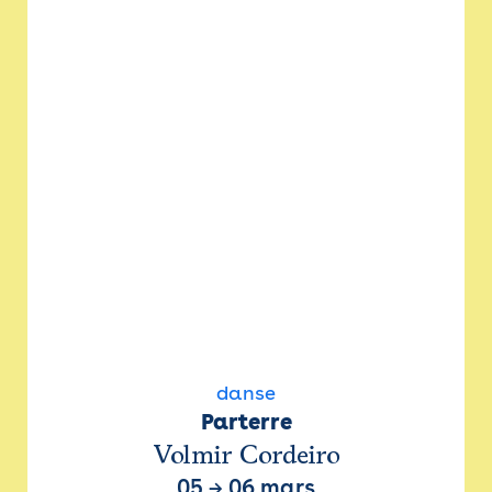
danse
Parterre
Volmir Cordeiro
05
→
06 mars