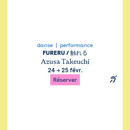
danse
performance
FURERU / 触れる
Azusa Takeuchi
24
→
25 févr.
Réserver