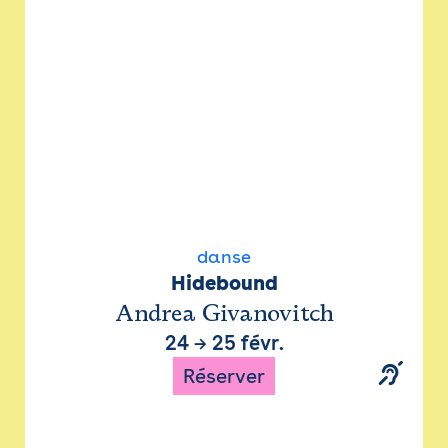
danse
Hidebound
Andrea Givanovitch
24
→
25 févr.
Réserver