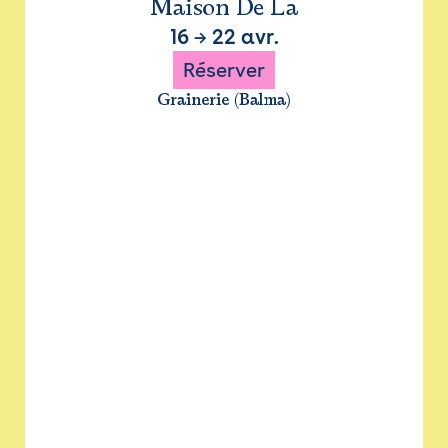
Maison De La
16
→
22 avr.
Réserver
Grainerie (Balma)