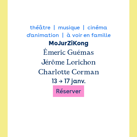
théâtre
musique
cinéma
d'animation
à voir en famille
MoJurZiKong
Émeric Guémas
Jérôme Lorichon
Charlotte Corman
13
→
17 janv.
Réserver