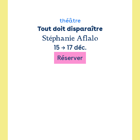
théâtre
Tout doit disparaître
Stéphanie Aflalo
15
→
17 déc.
Réserver