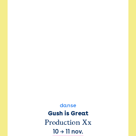
danse
Gush is Great
Production Xx
10
→
11 nov.