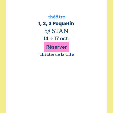
théâtre
1, 2, 3 Poquelin 
tg STAN
14
→
17 oct.
Réserver
Théâtre de la Cité