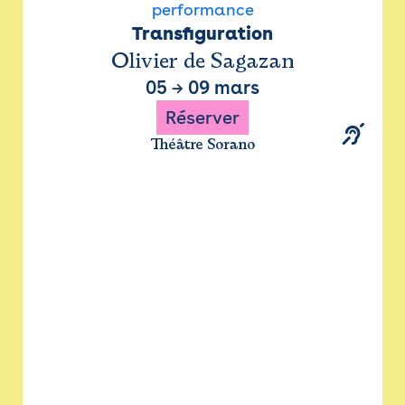
performance
Transfiguration
Olivier de Sagazan
05
→
09 mars
Réserver
Théâtre Sorano