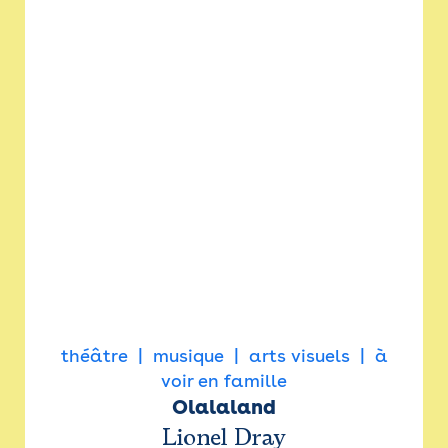
théâtre
musique
arts visuels
à
voir en famille
Olalaland
Lionel Dray