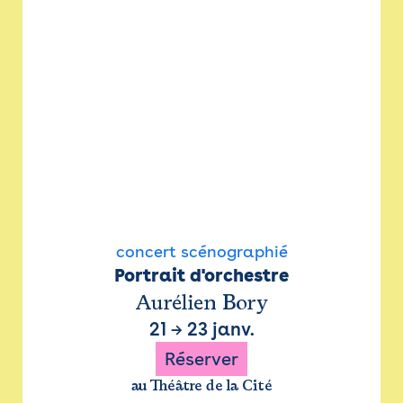
concert scénographié
Portrait d'orchestre
Aurélien Bory
21
→
23 janv.
Réserver
au Théâtre de la Cité