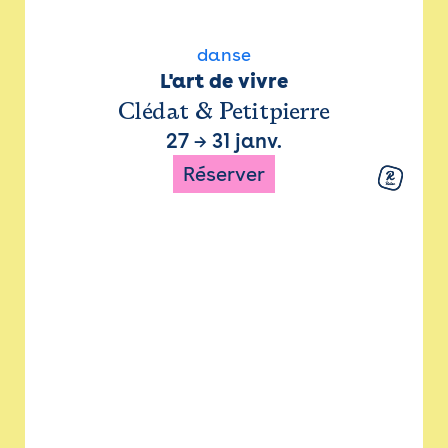
danse
L'art de vivre
Clédat & Petitpierre
27
→
31 janv.
Réserver