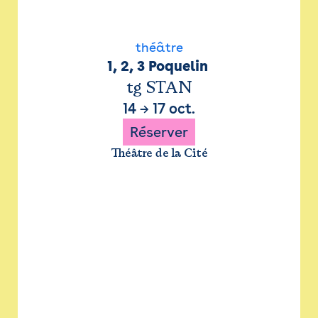
théâtre
1, 2, 3 Poquelin 
tg STAN
14
→
17 oct.
Réserver
Théâtre de la Cité