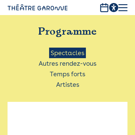
Aller
au
contenu
PROGRAMME
principal
Programme
INFOS PRATIQUES
AVEC LES PUBLICS
Menu
Spectacles
Autres rendez-vous
ACCESSIBILITÉ
Saison
Temps forts
LES PRODUCTIONS
Artistes
LE THÉÂTRE
Bistro
Billetterie