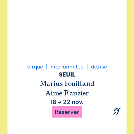
cirque
marionnette
danse
SEUIL
Marius Fouilland
Aimé Rauzier
18
→
22 nov.
Réserver