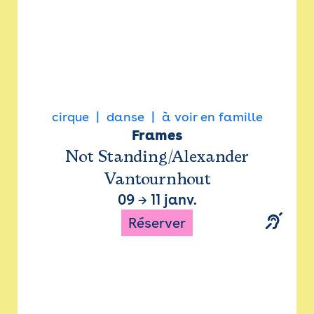
cirque
danse
à voir en famille
Frames
Not Standing/Alexander
Vantournhout
09
→
11 janv.
Réserver