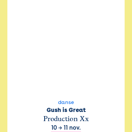
danse
Gush is Great
Production Xx
10
→
11 nov.