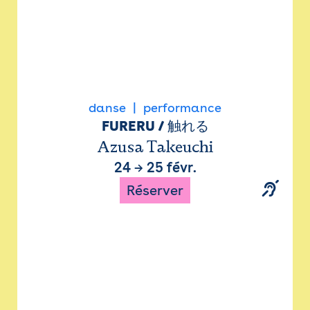
danse
performance
FURERU / 触れる
Azusa Takeuchi
24
→
25 févr.
Réserver