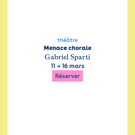
théâtre
Menace chorale
Gabriel Sparti
11
→
16 mars
Réserver