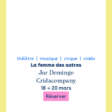
théâtre
musique
cirque
vidéo
La femme des astres
Jur Domingo
Cridacompany
18
→
20 mars
Réserver