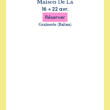
Maison De La
16
→
22 avr.
Réserver
Grainerie (Balma)