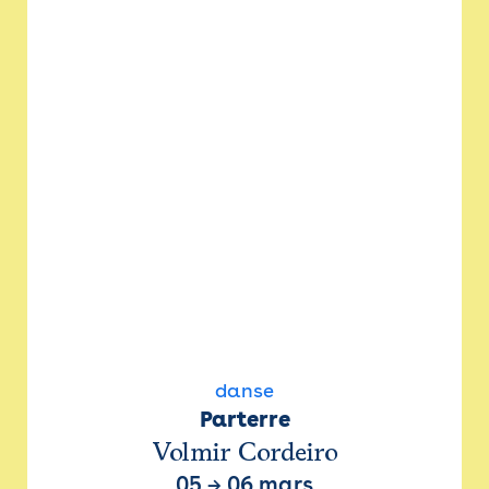
danse
Parterre
Volmir Cordeiro
05
→
06 mars