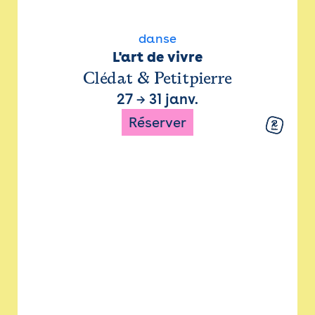
danse
L'art de vivre
Clédat & Petitpierre
27
→
31 janv.
Réserver