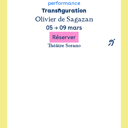
performance
Transfiguration
Olivier de Sagazan
05
→
09 mars
Réserver
Théâtre Sorano