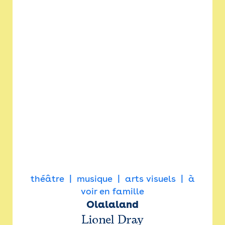
théâtre
musique
arts visuels
à
voir en famille
Olalaland
Lionel Dray