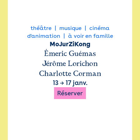
théâtre
musique
cinéma
d'animation
à voir en famille
MoJurZiKong
Émeric Guémas
Jérôme Lorichon
Charlotte Corman
13
→
17 janv.
Réserver