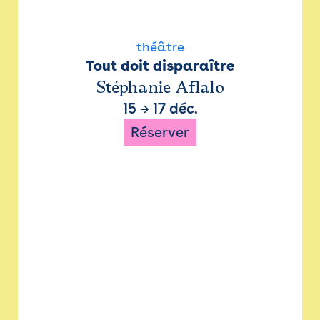
théâtre
Tout doit disparaître
Stéphanie Aflalo
15
→
17 déc.
Réserver