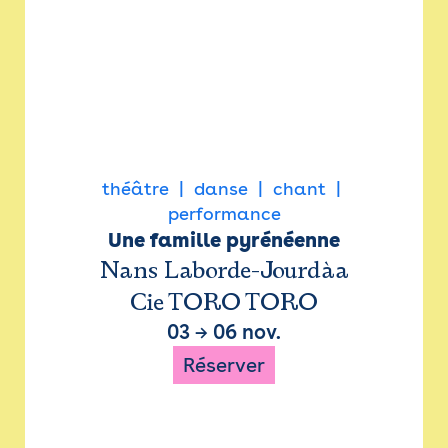
théâtre
danse
chant
performance
Une famille pyrénéenne
Nans Laborde-Jourdàa
Cie TORO TORO
03
→
06 nov.
Réserver