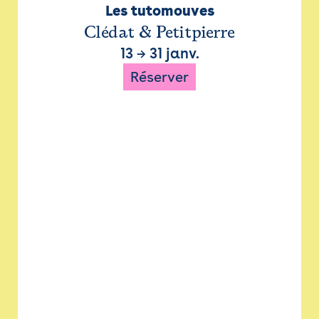
Les tutomouves
Clédat & Petitpierre
13
→
31 janv.
Réserver