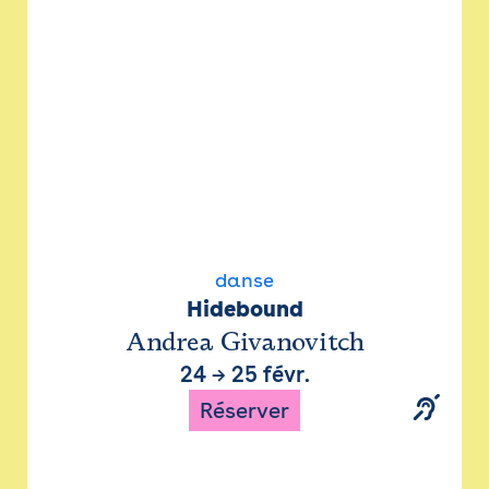
danse
Hidebound
Andrea Givanovitch
24
→
25 févr.
Réserver