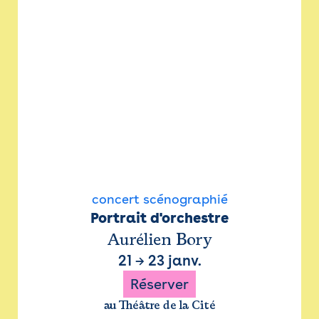
concert scénographié
Portrait d'orchestre
Aurélien Bory
21
→
23 janv.
Réserver
au Théâtre de la Cité