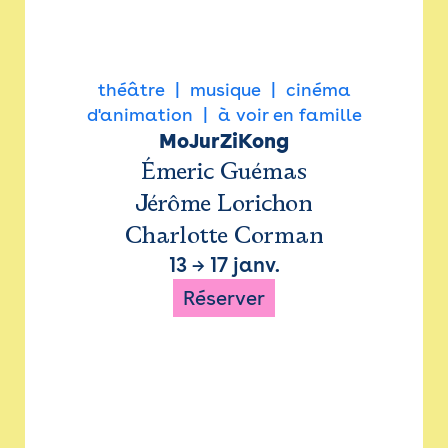
théâtre
musique
cinéma
d'animation
à voir en famille
MoJurZiKong
Émeric Guémas
Jérôme Lorichon
Charlotte Corman
13
→
17 janv.
Réserver