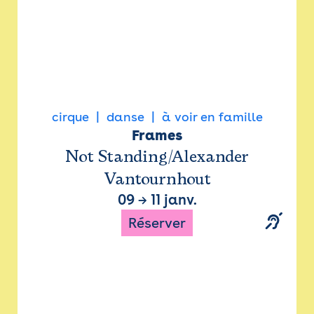
cirque
danse
à voir en famille
Frames
Not Standing/Alexander
Vantournhout
09
→
11 janv.
Réserver