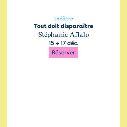
théâtre
Tout doit disparaître
Stéphanie Aflalo
15
→
17 déc.
Réserver