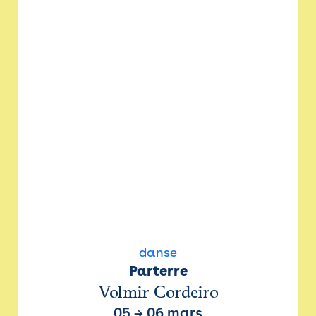
danse
Parterre
Volmir Cordeiro
05
→
06 mars