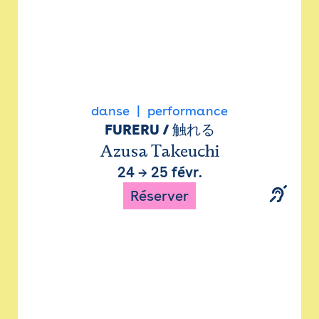
danse
performance
FURERU / 触れる
Azusa Takeuchi
24
→
25 févr.
Réserver