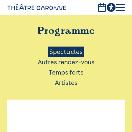
Aller
au
contenu
PROGRAMME
principal
Programme
INFOS PRATIQUES
AVEC LES PUBLICS
Menu
Spectacles
Autres rendez-vous
ACCESSIBILITÉ
Saison
Temps forts
LES PRODUCTIONS
Artistes
LE THÉÂTRE
Bistro
Billetterie