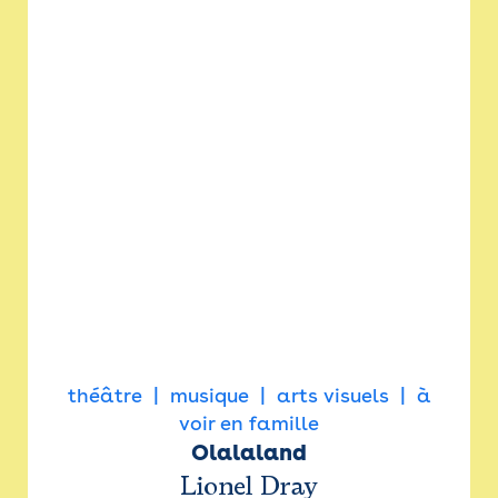
théâtre
musique
arts visuels
à
voir en famille
Olalaland
Lionel Dray