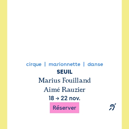
cirque
marionnette
danse
SEUIL
Marius Fouilland
Aimé Rauzier
18
→
22 nov.
Réserver