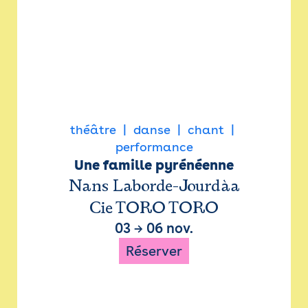
théâtre
danse
chant
performance
Une famille pyrénéenne
Nans Laborde-Jourdàa
Cie TORO TORO
03
→
06 nov.
Réserver