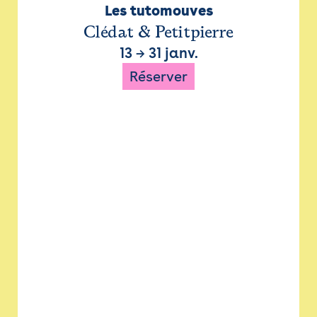
Les tutomouves
Clédat & Petitpierre
13
→
31 janv.
Réserver