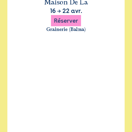
Maison De La
16
→
22 avr.
Réserver
Grainerie (Balma)