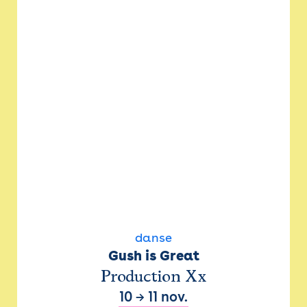
danse
Gush is Great
Production Xx
10
→
11 nov.