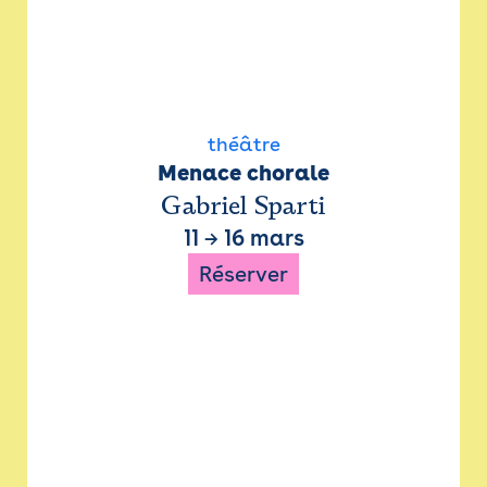
théâtre
Menace chorale
Gabriel Sparti
11
→
16 mars
Réserver