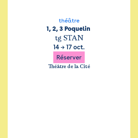
théâtre
1, 2, 3 Poquelin 
tg STAN
14
→
17 oct.
Réserver
Théâtre de la Cité