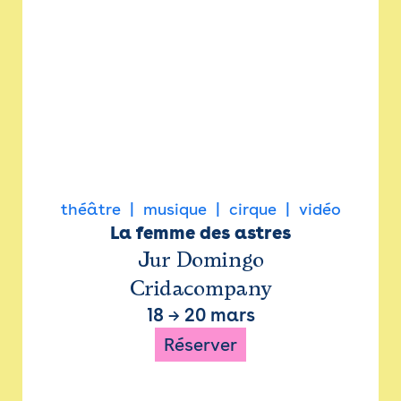
théâtre
musique
cirque
vidéo
La femme des astres
Jur Domingo
Cridacompany
18
→
20 mars
Réserver