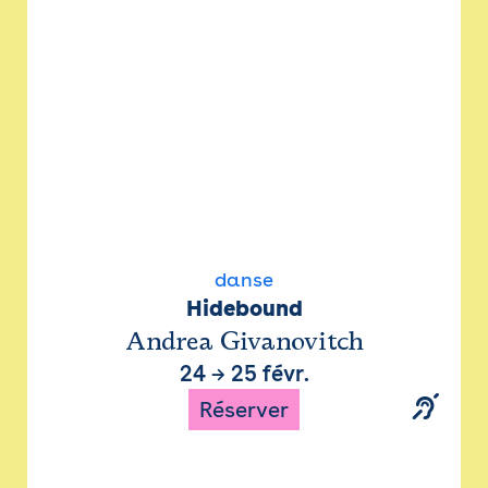
danse
Hidebound
Andrea Givanovitch
24
→
25 févr.
Réserver