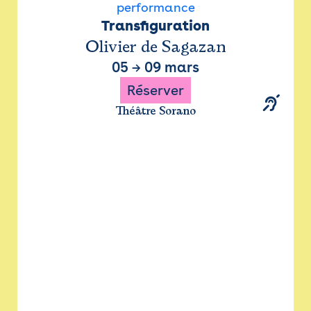
performance
Transfiguration
Olivier de Sagazan
05
→
09 mars
Réserver
Théâtre Sorano