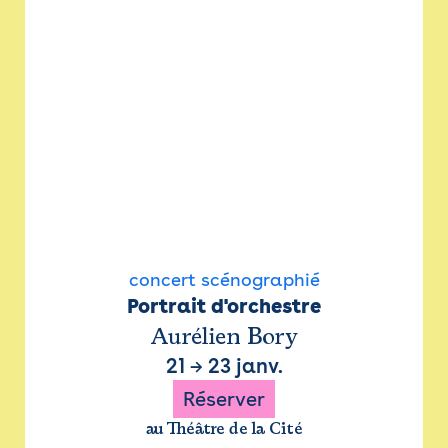
concert scénographié
Portrait d'orchestre
Aurélien Bory
21
→
23 janv.
Réserver
au Théâtre de la Cité