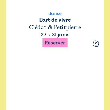
danse
L'art de vivre
Clédat & Petitpierre
27
→
31 janv.
Réserver