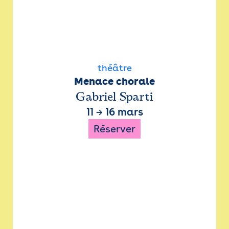
théâtre
Menace chorale
Gabriel Sparti
11
→
16 mars
Réserver