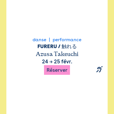
danse
performance
FURERU / 触れる
Azusa Takeuchi
24
→
25 févr.
Réserver