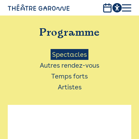
Aller
au
contenu
PROGRAMME
principal
Programme
INFOS PRATIQUES
AVEC LES PUBLICS
Menu
Spectacles
Autres rendez-vous
ACCESSIBILITÉ
Saison
Temps forts
LES PRODUCTIONS
Artistes
LE THÉÂTRE
Bistro
Billetterie