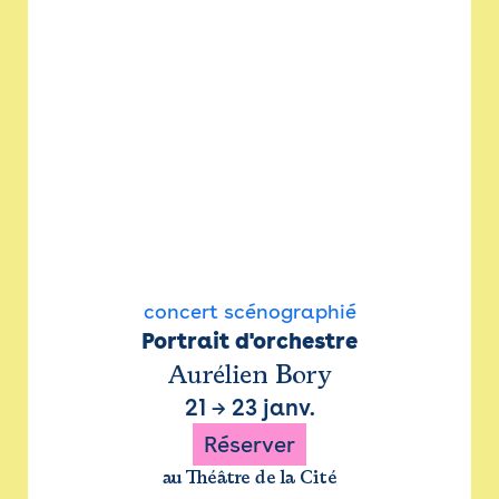
concert scénographié
Portrait d'orchestre
Aurélien Bory
21
→
23 janv.
Réserver
au Théâtre de la Cité