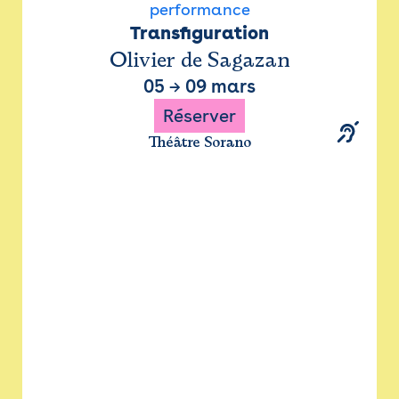
performance
Transfiguration
Olivier de Sagazan
05
→
09 mars
Réserver
Théâtre Sorano