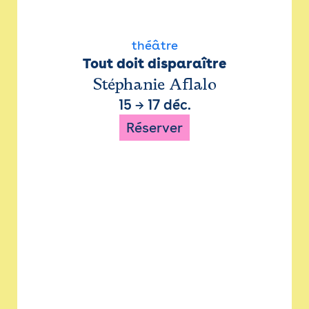
théâtre
Tout doit disparaître
Stéphanie Aflalo
15
→
17 déc.
Réserver