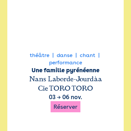
théâtre
danse
chant
performance
Une famille pyrénéenne
Nans Laborde-Jourdàa
Cie TORO TORO
03
→
06 nov.
Réserver