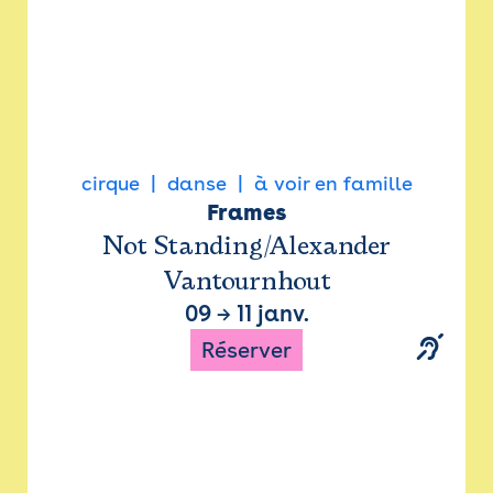
cirque
danse
à voir en famille
Frames
Not Standing/Alexander
Vantournhout
09
→
11 janv.
Réserver