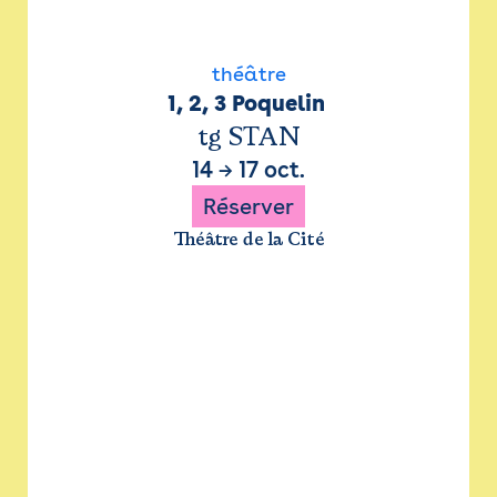
théâtre
1, 2, 3 Poquelin 
tg STAN
14
→
17 oct.
Réserver
Théâtre de la Cité