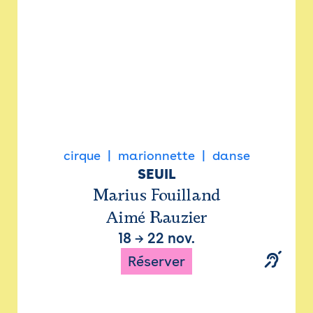
cirque
marionnette
danse
SEUIL
Marius Fouilland
Aimé Rauzier
18
→
22 nov.
Réserver