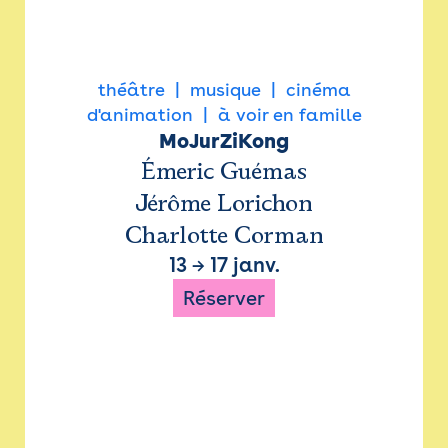
théâtre
musique
cinéma
d'animation
à voir en famille
MoJurZiKong
Émeric Guémas
Jérôme Lorichon
Charlotte Corman
13
→
17 janv.
Réserver