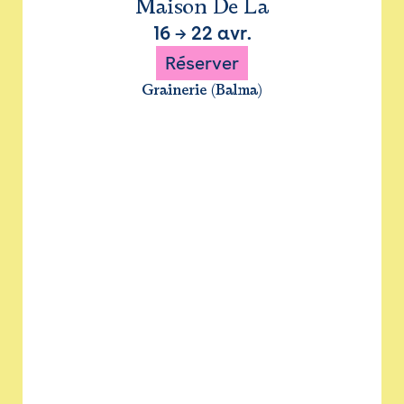
Maison De La
16
→
22 avr.
Réserver
Grainerie (Balma)