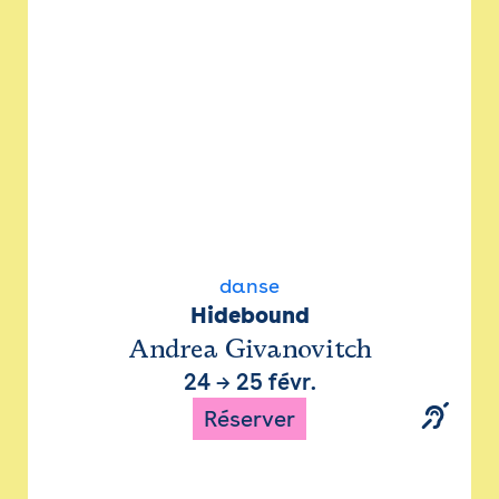
danse
Hidebound
Andrea Givanovitch
24
→
25 févr.
Réserver