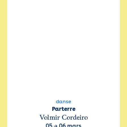
danse
Parterre
Volmir Cordeiro
05
→
06 mars