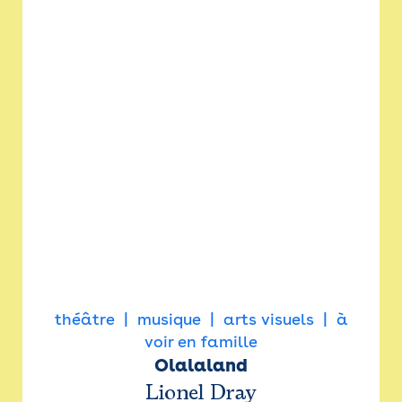
théâtre
musique
arts visuels
à
voir en famille
Olalaland
Lionel Dray