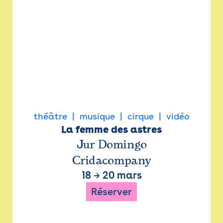
théâtre
musique
cirque
vidéo
La femme des astres
Jur Domingo
Cridacompany
18
→
20 mars
Réserver