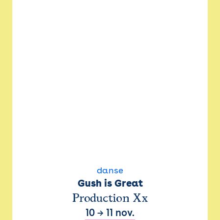
danse
Gush is Great
Production Xx
10
→
11 nov.