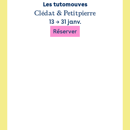
Les tutomouves
Clédat & Petitpierre
13
→
31 janv.
Réserver