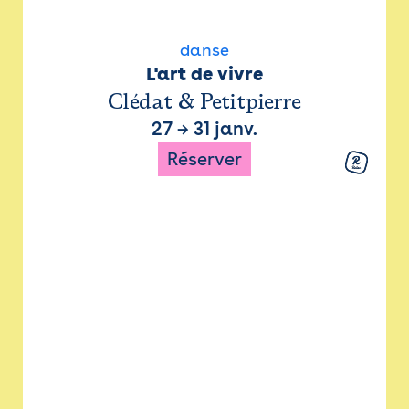
danse
L'art de vivre
Clédat & Petitpierre
27
→
31 janv.
Réserver