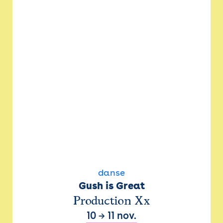
danse
Gush is Great
Production Xx
10
→
11 nov.