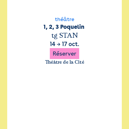
théâtre
1, 2, 3 Poquelin 
tg STAN
14
→
17 oct.
Réserver
Théâtre de la Cité