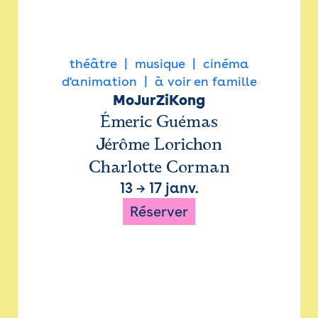
théâtre
musique
cinéma
d'animation
à voir en famille
MoJurZiKong
Émeric Guémas
Jérôme Lorichon
Charlotte Corman
13
→
17 janv.
Réserver