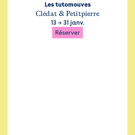
Les tutomouves
Clédat & Petitpierre
13
→
31 janv.
Réserver