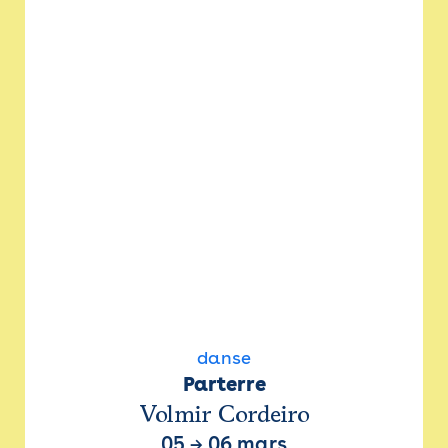
danse
Parterre
Volmir Cordeiro
05
→
06 mars