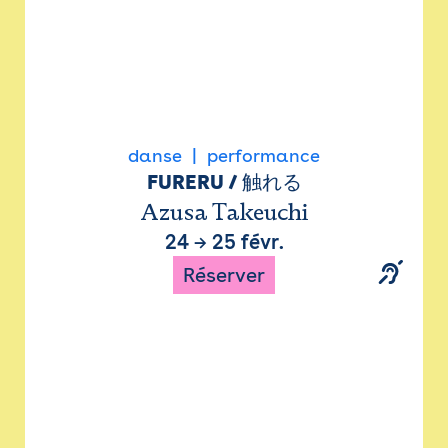
danse
performance
FURERU / 触れる
Azusa Takeuchi
24
→
25 févr.
Réserver