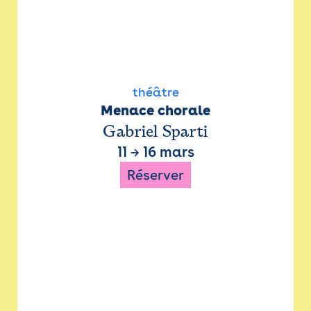
théâtre
Menace chorale
Gabriel Sparti
11
→
16 mars
Réserver