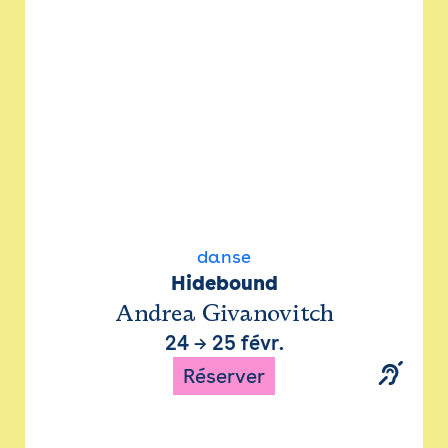
danse
Hidebound
Andrea Givanovitch
24
→
25 févr.
Réserver