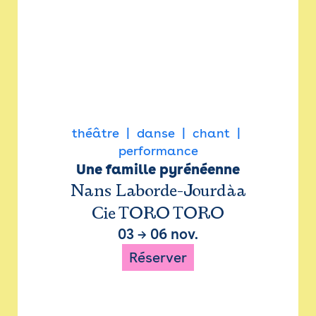
théâtre
danse
chant
performance
Une famille pyrénéenne
Nans Laborde-Jourdàa
Cie TORO TORO
03
→
06 nov.
Réserver