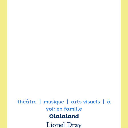
théâtre
musique
arts visuels
à
voir en famille
Olalaland
Lionel Dray