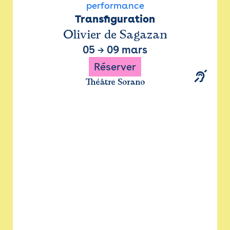
performance
Transfiguration
Olivier de Sagazan
05
→
09 mars
Réserver
Théâtre Sorano