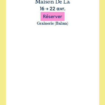
Maison De La
16
→
22 avr.
Réserver
Grainerie (Balma)