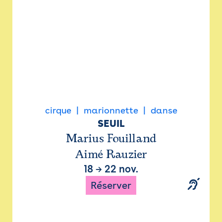
cirque
marionnette
danse
SEUIL
Marius Fouilland
Aimé Rauzier
18
→
22 nov.
Réserver