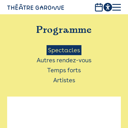
Aller
au
contenu
PROGRAMME
principal
Programme
INFOS PRATIQUES
AVEC LES PUBLICS
Menu
Spectacles
Autres rendez-vous
ACCESSIBILITÉ
Saison
Temps forts
LES PRODUCTIONS
Artistes
LE THÉÂTRE
Bistro
Billetterie