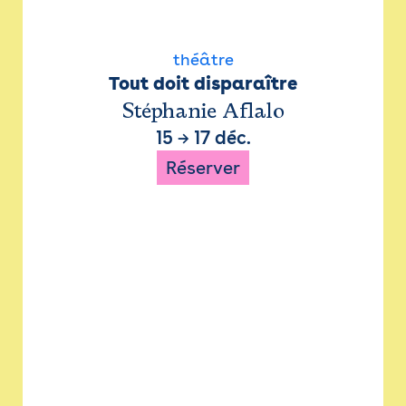
théâtre
Tout doit disparaître
Stéphanie Aflalo
15
→
17 déc.
Réserver