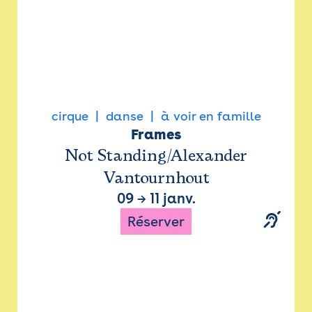
cirque
danse
à voir en famille
Frames
Not Standing/Alexander
Vantournhout
09
→
11 janv.
Réserver