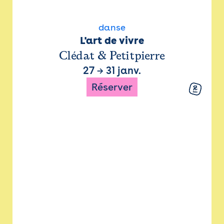
danse
L'art de vivre
Clédat & Petitpierre
27
→
31 janv.
Réserver