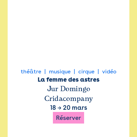
théâtre
musique
cirque
vidéo
La femme des astres
Jur Domingo
Cridacompany
18
→
20 mars
Réserver