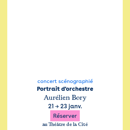
concert scénographié
Portrait d'orchestre
Aurélien Bory
21
→
23 janv.
Réserver
au Théâtre de la Cité