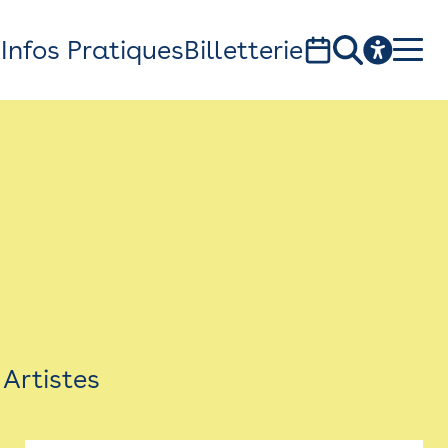
s
Infos Pratiques
Billetterie
Bistro
Billetterie
Newsletter
Espace presse
Artistes
théâtre Garonne, scène européenne
1, av. du Chateau d'eau - 31300 Toulouse