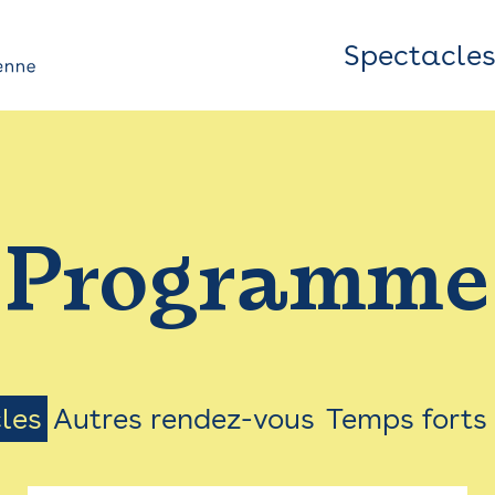
Spectacle
Top
Bar
/
Programme
Menu
les
Autres rendez-vous
Temps forts
on