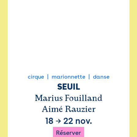
cirque
marionnette
danse
SEUIL
Marius Fouilland
Aimé Rauzier
18
→
22 nov.
Réserver