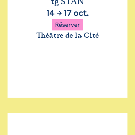
tg STAN
14
→
17 oct.
Réserver
Théâtre de la Cité