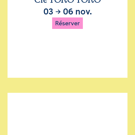
Cie TORO TORO
03
→
06 nov.
Réserver