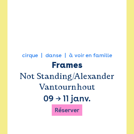
cirque
danse
à voir en famille
Frames
Not Standing/Alexander
Vantournhout
09
→
11 janv.
Réserver