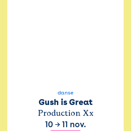
danse
Gush is Great
Production Xx
10
→
11 nov.