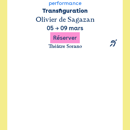
performance
Transfiguration
Olivier de Sagazan
05
→
09 mars
Réserver
Théâtre Sorano