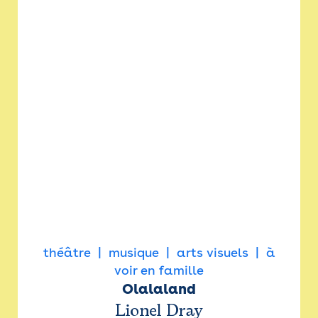
théâtre
musique
arts visuels
à
voir en famille
Olalaland
Lionel Dray