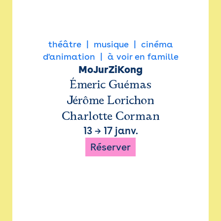
théâtre
musique
cinéma
d'animation
à voir en famille
MoJurZiKong
Émeric Guémas
Jérôme Lorichon
Charlotte Corman
13
→
17 janv.
Réserver