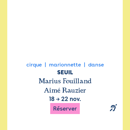
cirque
marionnette
danse
SEUIL
Marius Fouilland
Aimé Rauzier
18
→
22 nov.
Réserver