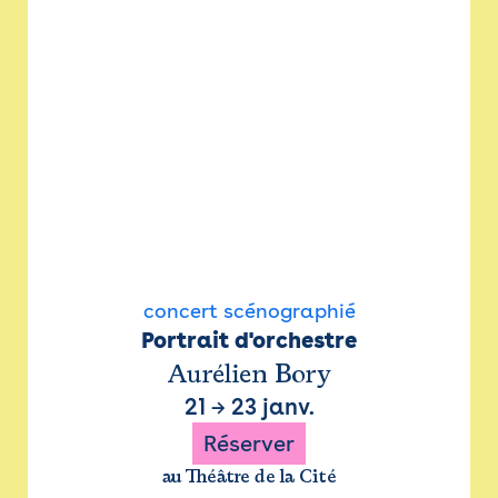
concert scénographié
Portrait d'orchestre
Aurélien Bory
21
→
23 janv.
Réserver
au Théâtre de la Cité