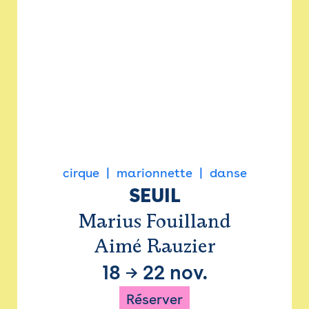
cirque
marionnette
danse
SEUIL
Marius Fouilland
Aimé Rauzier
18
→
22 nov.
Réserver