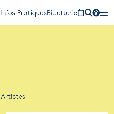
s
Infos Pratiques
Billetterie
Bistro
Billetterie
Newsletter
Espace presse
Artistes
théâtre Garonne, scène européenne
1, av. du Chateau d'eau - 31300 Toulouse