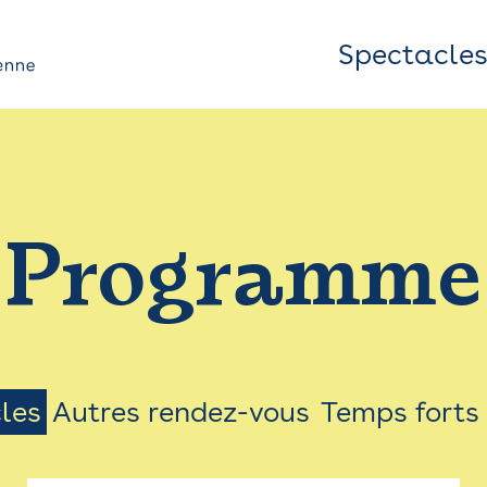
Spectacle
Top
Bar
/
Programme
Menu
les
Autres rendez-vous
Temps forts
on