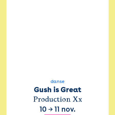
danse
Gush is Great
Production Xx
10
→
11 nov.