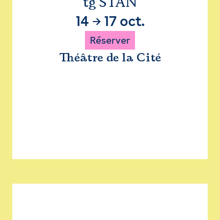
tg STAN
14
→
17 oct.
Réserver
Théâtre de la Cité