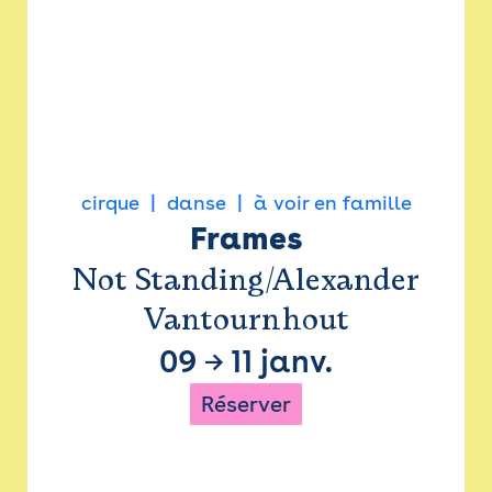
cirque
danse
à voir en famille
Frames
Not Standing/Alexander
Vantournhout
09
→
11 janv.
Réserver