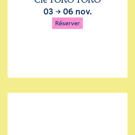
Cie TORO TORO
03
→
06 nov.
Réserver