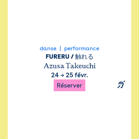
danse
performance
FURERU / 触れる
Azusa Takeuchi
24
→
25 févr.
Réserver