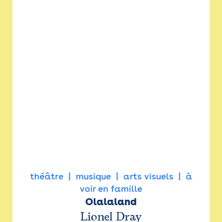
théâtre
musique
arts visuels
à
voir en famille
Olalaland
Lionel Dray