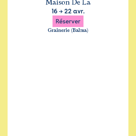
Maison De La
16
→
22 avr.
Réserver
Grainerie (Balma)