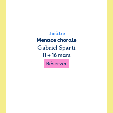
théâtre
Menace chorale
Gabriel Sparti
11
→
16 mars
Réserver