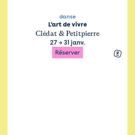
danse
L'art de vivre
Clédat & Petitpierre
27
→
31 janv.
Réserver