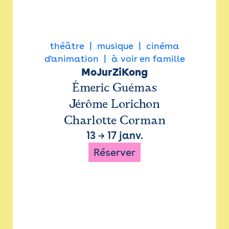
théâtre
musique
cinéma
d'animation
à voir en famille
MoJurZiKong
Émeric Guémas
Jérôme Lorichon
Charlotte Corman
13
→
17 janv.
Réserver