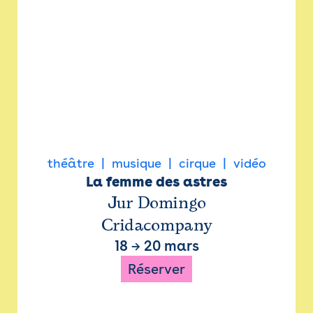
théâtre
musique
cirque
vidéo
La femme des astres
Jur Domingo
Cridacompany
18
→
20 mars
Réserver