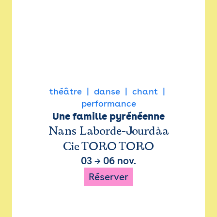
théâtre
danse
chant
performance
Une famille pyrénéenne
Nans Laborde-Jourdàa
Cie TORO TORO
03
→
06 nov.
Réserver