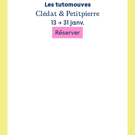
Les tutomouves
Clédat & Petitpierre
13
→
31 janv.
Réserver