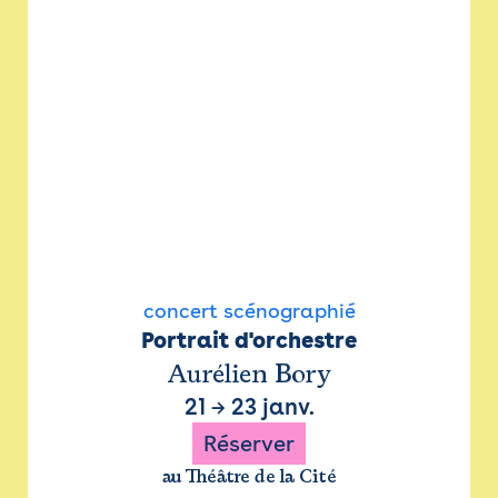
concert scénographié
Portrait d'orchestre
Aurélien Bory
21
→
23 janv.
Réserver
au Théâtre de la Cité