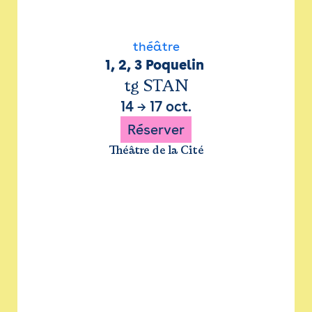
théâtre
1, 2, 3 Poquelin 
tg STAN
14
→
17 oct.
Réserver
Théâtre de la Cité