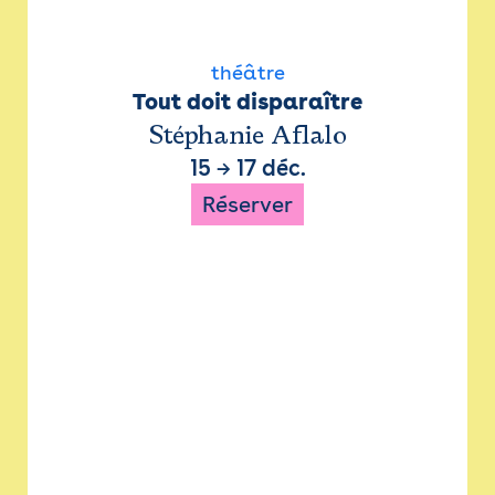
théâtre
Tout doit disparaître
Stéphanie Aflalo
15
→
17 déc.
Réserver