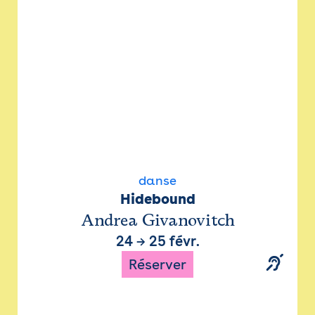
danse
Hidebound
Andrea Givanovitch
24
→
25 févr.
Réserver