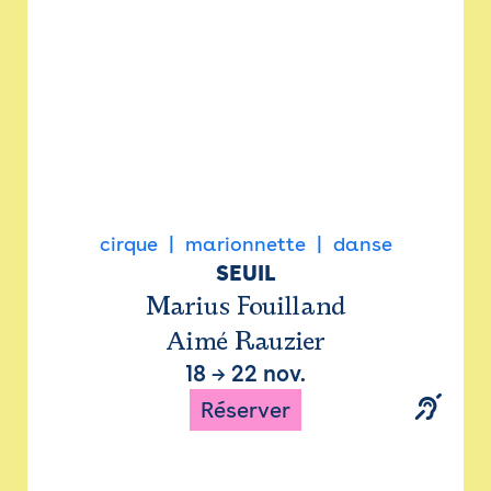
cirque
marionnette
danse
SEUIL
Marius Fouilland
Aimé Rauzier
18
→
22 nov.
Réserver