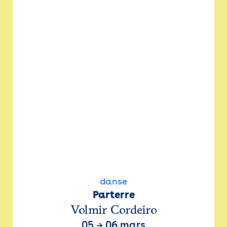
danse
Parterre
Volmir Cordeiro
05
→
06 mars