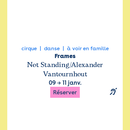
cirque
danse
à voir en famille
Frames
Not Standing/Alexander
Vantournhout
09
→
11 janv.
Réserver