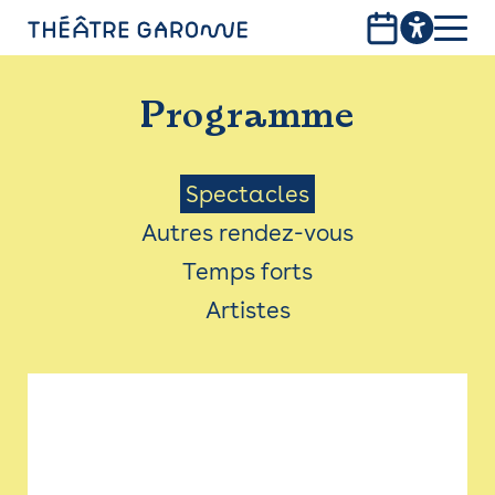
Aller
au
contenu
PROGRAMME
principal
Programme
INFOS PRATIQUES
AVEC LES PUBLICS
Menu
Spectacles
Autres rendez-vous
ACCESSIBILITÉ
Saison
Temps forts
LES PRODUCTIONS
Artistes
LE THÉÂTRE
Bistro
Billetterie