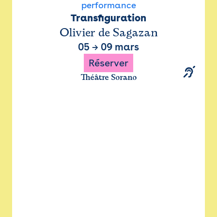
performance
Transfiguration
Olivier de Sagazan
05
→
09 mars
Réserver
Théâtre Sorano