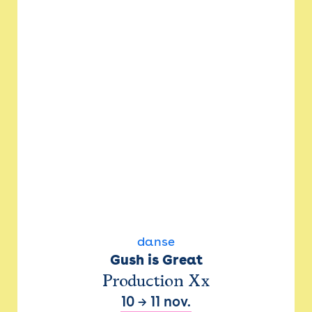
danse
Gush is Great
Production Xx
10
→
11 nov.