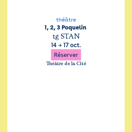
théâtre
1, 2, 3 Poquelin 
tg STAN
14
→
17 oct.
Réserver
Théâtre de la Cité