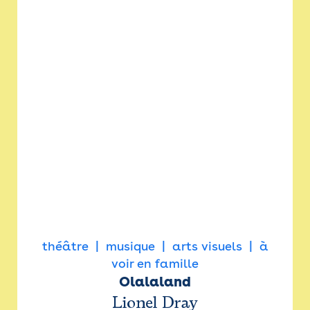
théâtre
musique
arts visuels
à
voir en famille
Olalaland
Lionel Dray