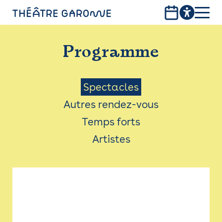
Aller
au
contenu
PROGRAMME
principal
Programme
INFOS PRATIQUES
AVEC LES PUBLICS
Menu
Spectacles
Autres rendez-vous
ACCESSIBILITÉ
Saison
Temps forts
LES PRODUCTIONS
Artistes
LE THÉÂTRE
Bistro
Billetterie