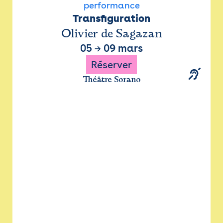
performance
Transfiguration
Olivier de Sagazan
05
→
09 mars
Réserver
Théâtre Sorano