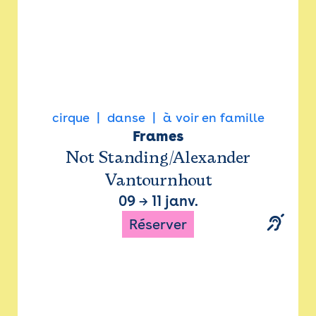
cirque
danse
à voir en famille
Frames
Not Standing/Alexander
Vantournhout
09
→
11 janv.
Réserver