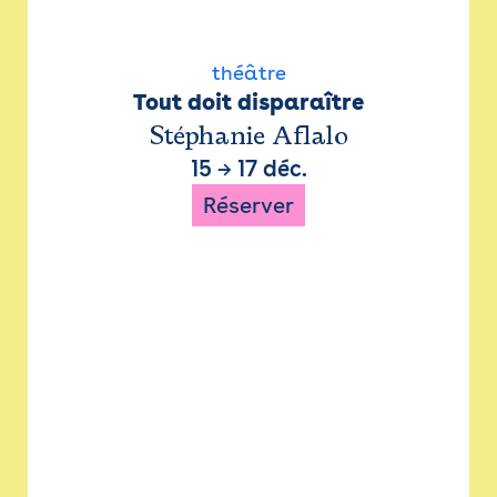
théâtre
Tout doit disparaître
Stéphanie Aflalo
15
→
17 déc.
Réserver