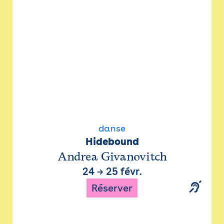
danse
Hidebound
Andrea Givanovitch
24
→
25 févr.
Réserver