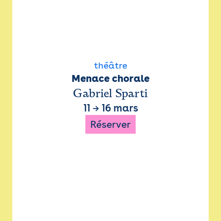
théâtre
Menace chorale
Gabriel Sparti
11
→
16 mars
Réserver