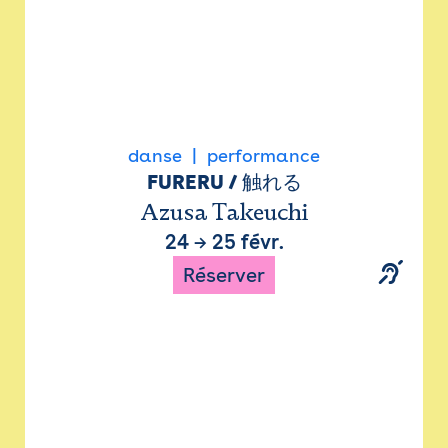
danse
performance
FURERU / 触れる
Azusa Takeuchi
24
→
25 févr.
Réserver