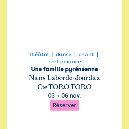
théâtre
danse
chant
performance
Une famille pyrénéenne
Nans Laborde-Jourdàa
Cie TORO TORO
03
→
06 nov.
Réserver