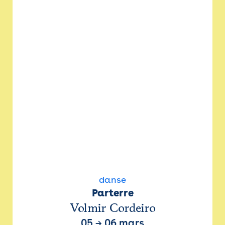
danse
Parterre
Volmir Cordeiro
05
→
06 mars