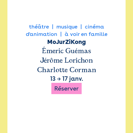
théâtre
musique
cinéma
d'animation
à voir en famille
MoJurZiKong
Émeric Guémas
Jérôme Lorichon
Charlotte Corman
13
→
17 janv.
Réserver