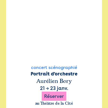
concert scénographié
Portrait d'orchestre
Aurélien Bory
21
→
23 janv.
Réserver
au Théâtre de la Cité