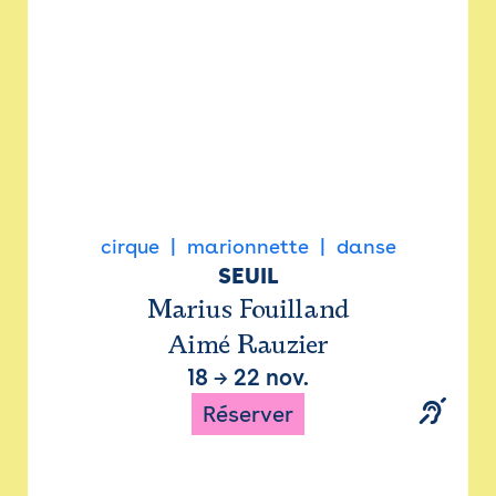
cirque
marionnette
danse
SEUIL
Marius Fouilland
Aimé Rauzier
18
→
22 nov.
Réserver