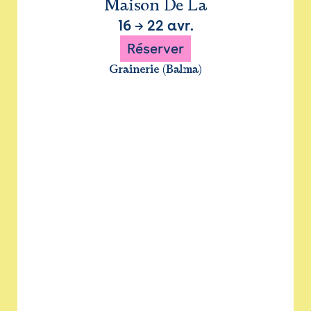
Maison De La
16
→
22 avr.
Réserver
Grainerie (Balma)