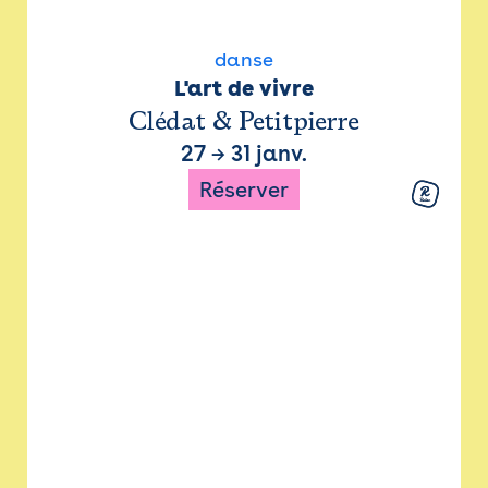
danse
L'art de vivre
Clédat & Petitpierre
27
→
31 janv.
Réserver