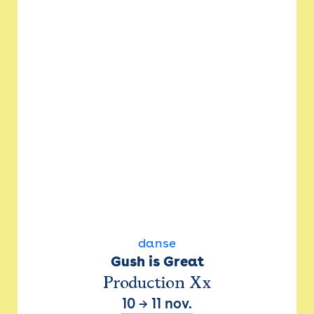
danse
Gush is Great
Production Xx
10
→
11 nov.