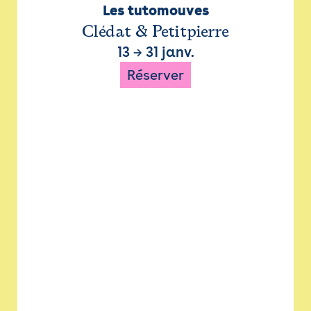
Les tutomouves
Clédat & Petitpierre
13
→
31 janv.
Réserver