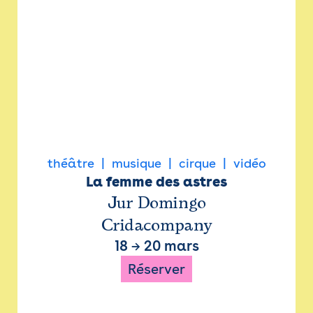
théâtre
musique
cirque
vidéo
La femme des astres
Jur Domingo
Cridacompany
18
→
20 mars
Réserver