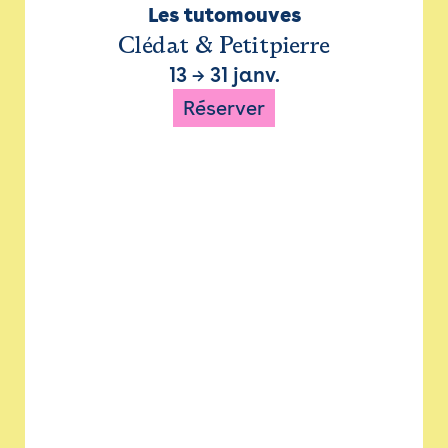
Les tutomouves
Clédat & Petitpierre
13
→
31 janv.
Réserver