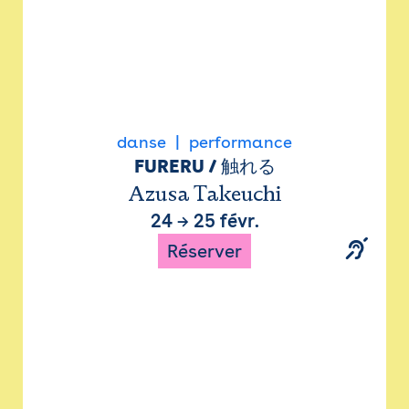
danse
performance
FURERU / 触れる
Azusa Takeuchi
24
→
25 févr.
Réserver