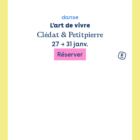
danse
L'art de vivre
Clédat & Petitpierre
27
→
31 janv.
Réserver