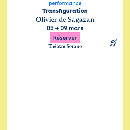
performance
Transfiguration
Olivier de Sagazan
05
→
09 mars
Réserver
Théâtre Sorano