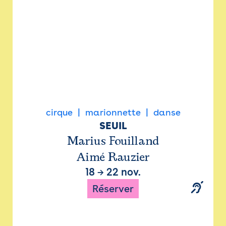
cirque
marionnette
danse
SEUIL
Marius Fouilland
Aimé Rauzier
18
→
22 nov.
Réserver