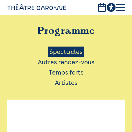
Aller
au
contenu
PROGRAMME
principal
Programme
INFOS PRATIQUES
AVEC LES PUBLICS
Menu
Spectacles
Autres rendez-vous
ACCESSIBILITÉ
Saison
Temps forts
LES PRODUCTIONS
Artistes
LE THÉÂTRE
Bistro
Billetterie