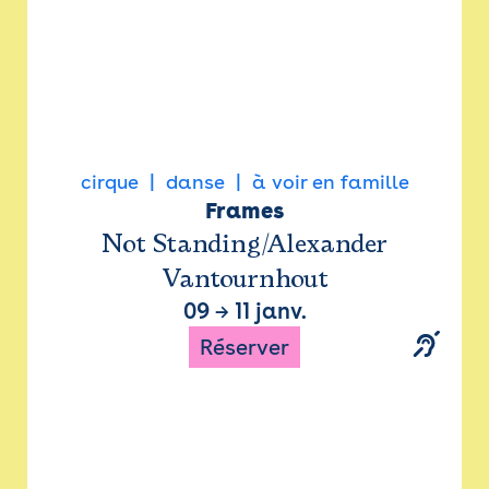
cirque
danse
à voir en famille
Frames
Not Standing/Alexander
Vantournhout
09
→
11 janv.
Réserver