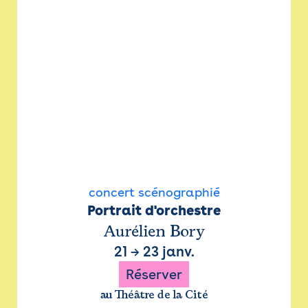
concert scénographié
Portrait d'orchestre
Aurélien Bory
21
→
23 janv.
Réserver
au Théâtre de la Cité