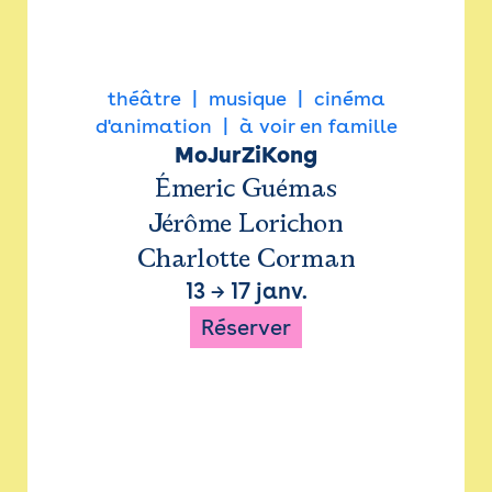
théâtre
musique
cinéma
d'animation
à voir en famille
MoJurZiKong
Émeric Guémas
Jérôme Lorichon
Charlotte Corman
13
→
17 janv.
Réserver