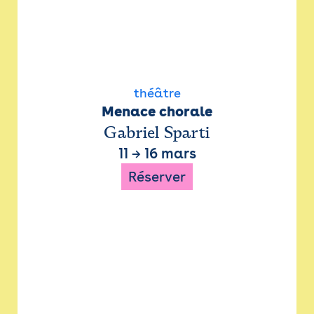
théâtre
Menace chorale
Gabriel Sparti
11
→
16 mars
Réserver