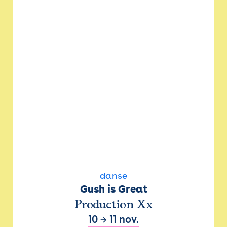
danse
Gush is Great
Production Xx
10
→
11 nov.