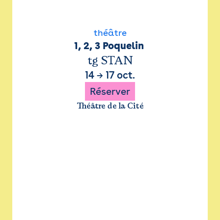
théâtre
1, 2, 3 Poquelin 
tg STAN
14
→
17 oct.
Réserver
Théâtre de la Cité