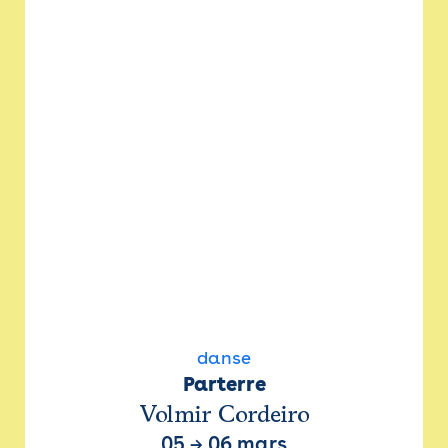
danse
Parterre
Volmir Cordeiro
05
→
06 mars