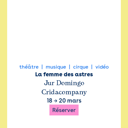
théâtre
musique
cirque
vidéo
La femme des astres
Jur Domingo
Cridacompany
18
→
20 mars
Réserver