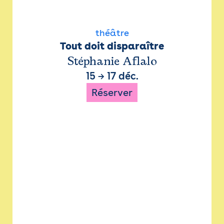
théâtre
Tout doit disparaître
Stéphanie Aflalo
15
→
17 déc.
Réserver