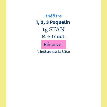
théâtre
1, 2, 3 Poquelin 
tg STAN
14
→
17 oct.
Réserver
Théâtre de la Cité