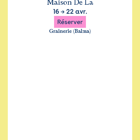
Maison De La
16
→
22 avr.
Réserver
Grainerie (Balma)