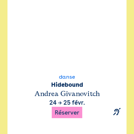
danse
Hidebound
Andrea Givanovitch
24
→
25 févr.
Réserver