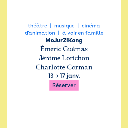
théâtre
musique
cinéma
d'animation
à voir en famille
MoJurZiKong
Émeric Guémas
Jérôme Lorichon
Charlotte Corman
13
→
17 janv.
Réserver