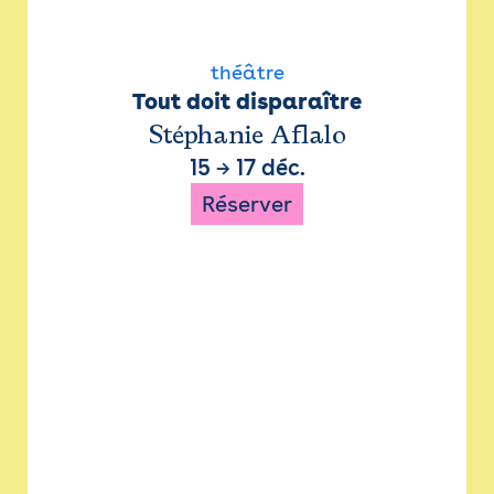
théâtre
Tout doit disparaître
Stéphanie Aflalo
15
→
17 déc.
Réserver