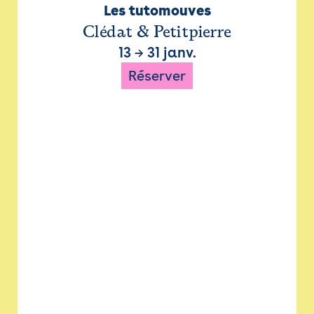
Les tutomouves
Clédat & Petitpierre
13
→
31 janv.
Réserver