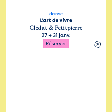
danse
L'art de vivre
Clédat & Petitpierre
27
→
31 janv.
Réserver