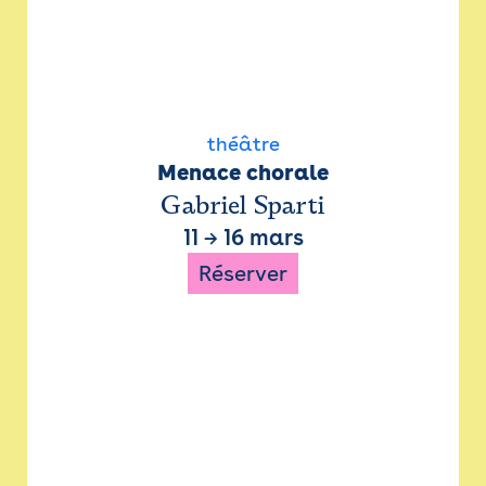
théâtre
Menace chorale
Gabriel Sparti
11
→
16 mars
Réserver