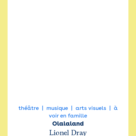
théâtre
musique
arts visuels
à
voir en famille
Olalaland
Lionel Dray