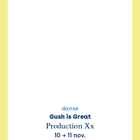
danse
Gush is Great
Production Xx
10
→
11 nov.