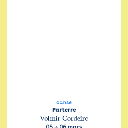
danse
Parterre
Volmir Cordeiro
05
→
06 mars