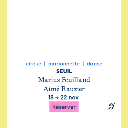
cirque
marionnette
danse
SEUIL
Marius Fouilland
Aimé Rauzier
18
→
22 nov.
Réserver