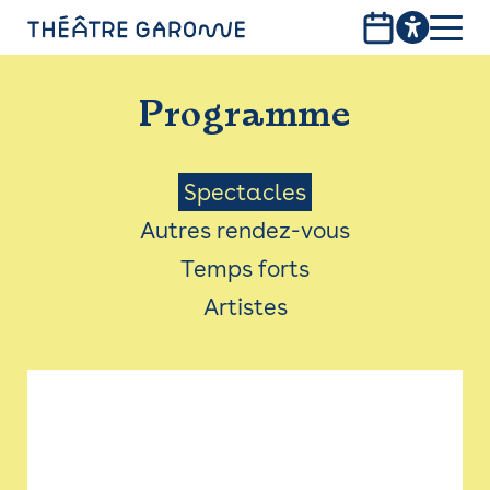
Aller
au
contenu
PROGRAMME
principal
Programme
INFOS PRATIQUES
AVEC LES PUBLICS
Menu
Spectacles
Autres rendez-vous
ACCESSIBILITÉ
Saison
Temps forts
LES PRODUCTIONS
Artistes
LE THÉÂTRE
Bistro
Billetterie