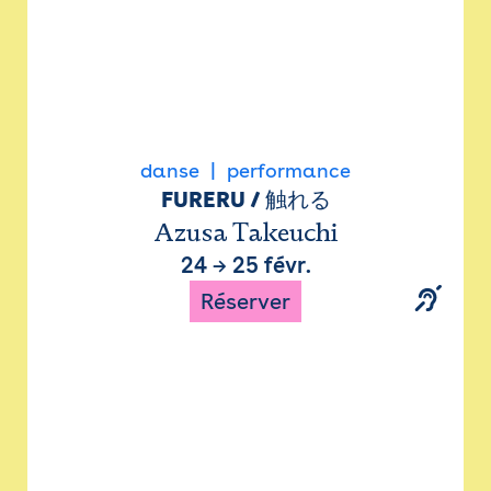
danse
performance
FURERU / 触れる
Azusa Takeuchi
24
→
25 févr.
Réserver