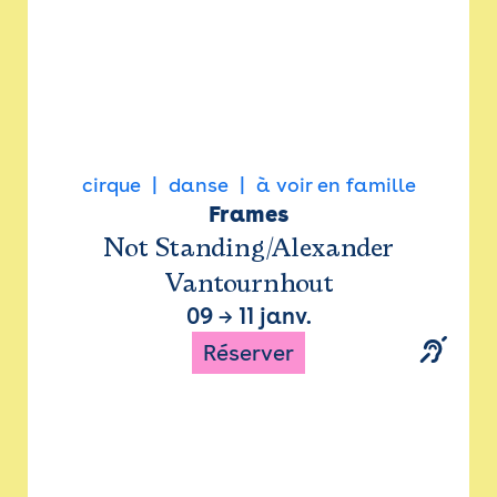
cirque
danse
à voir en famille
Frames
Not Standing/Alexander
Vantournhout
09
→
11 janv.
Réserver