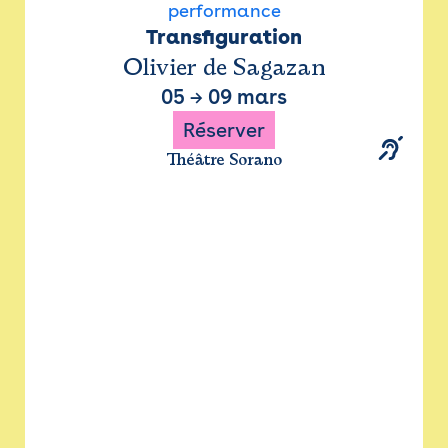
performance
Transfiguration
Olivier de Sagazan
05
→
09 mars
Réserver
Théâtre Sorano