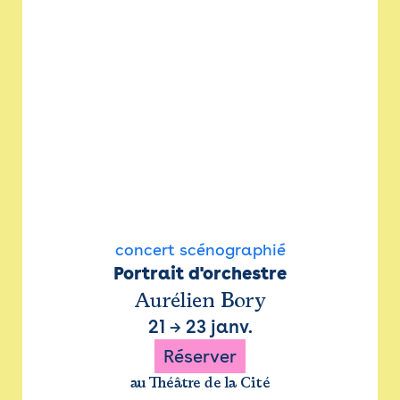
concert scénographié
Portrait d'orchestre
Aurélien Bory
21
→
23 janv.
Réserver
au Théâtre de la Cité