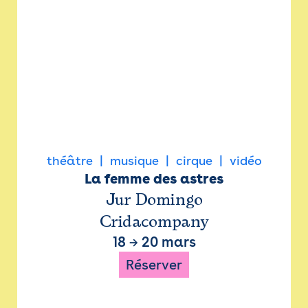
théâtre
musique
cirque
vidéo
La femme des astres
Jur Domingo
Cridacompany
18
→
20 mars
Réserver