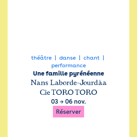
théâtre
danse
chant
performance
Une famille pyrénéenne
Nans Laborde-Jourdàa
Cie TORO TORO
03
→
06 nov.
Réserver