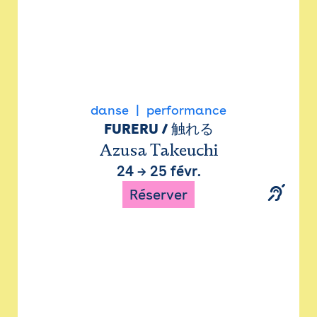
danse
performance
FURERU / 触れる
Azusa Takeuchi
24
→
25 févr.
Réserver