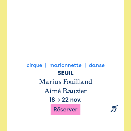
cirque
marionnette
danse
SEUIL
Marius Fouilland
Aimé Rauzier
18
→
22 nov.
Réserver