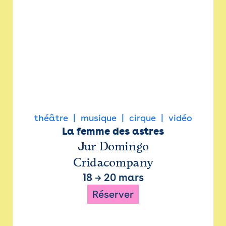
théâtre
musique
cirque
vidéo
La femme des astres
Jur Domingo
Cridacompany
18
→
20 mars
Réserver