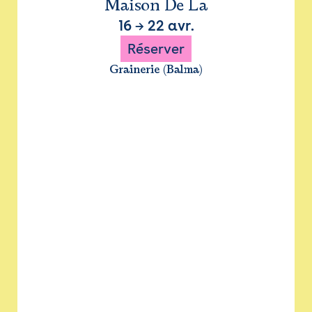
Maison De La
16
→
22 avr.
Réserver
Grainerie (Balma)