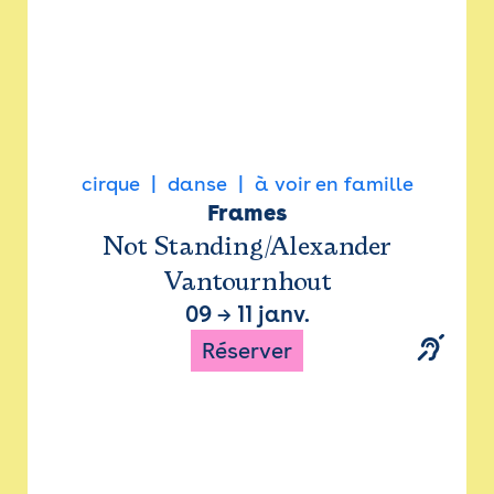
cirque
danse
à voir en famille
Frames
Not Standing/Alexander
Vantournhout
09
→
11 janv.
Réserver