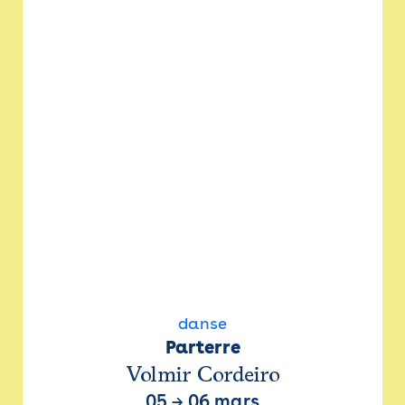
danse
Parterre
Volmir Cordeiro
05
→
06 mars