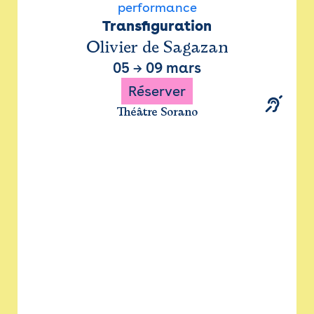
performance
Transfiguration
Olivier de Sagazan
05
→
09 mars
Réserver
Théâtre Sorano