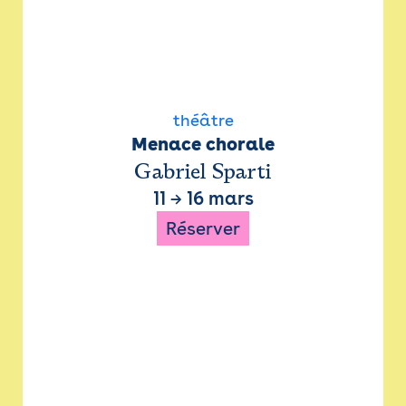
théâtre
Menace chorale
Gabriel Sparti
11
→
16 mars
Réserver