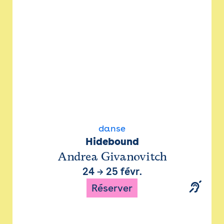
danse
Hidebound
Andrea Givanovitch
24
→
25 févr.
Réserver