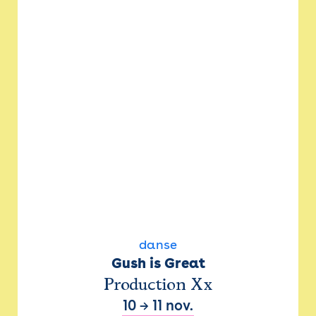
danse
Gush is Great
Production Xx
10
→
11 nov.