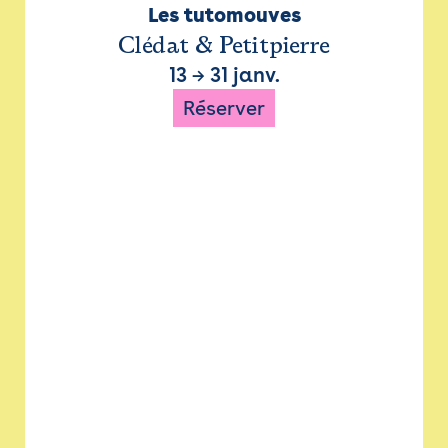
Les tutomouves
Clédat & Petitpierre
13
→
31 janv.
Réserver