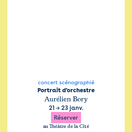
concert scénographié
Portrait d'orchestre
Aurélien Bory
21
→
23 janv.
Réserver
au Théâtre de la Cité