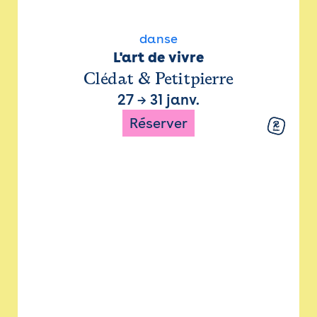
danse
L'art de vivre
Clédat & Petitpierre
27
→
31 janv.
Réserver