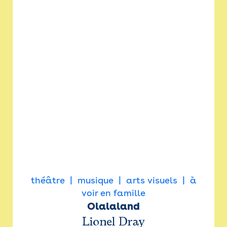
théâtre
musique
arts visuels
à
voir en famille
Olalaland
Lionel Dray