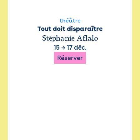
théâtre
Tout doit disparaître
Stéphanie Aflalo
15
→
17 déc.
Réserver