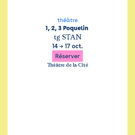
théâtre
1, 2, 3 Poquelin 
tg STAN
14
→
17 oct.
Réserver
Théâtre de la Cité