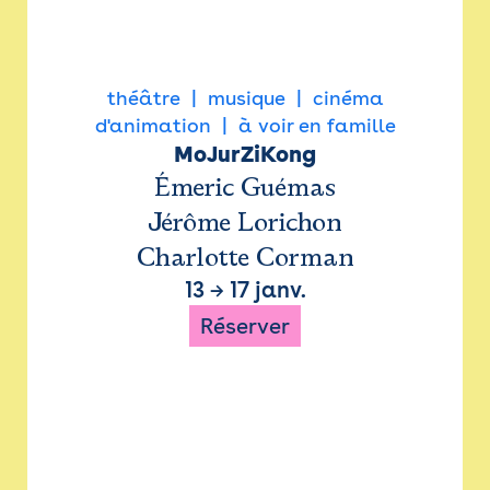
théâtre
musique
cinéma
d'animation
à voir en famille
MoJurZiKong
Émeric Guémas
Jérôme Lorichon
Charlotte Corman
13
→
17 janv.
Réserver