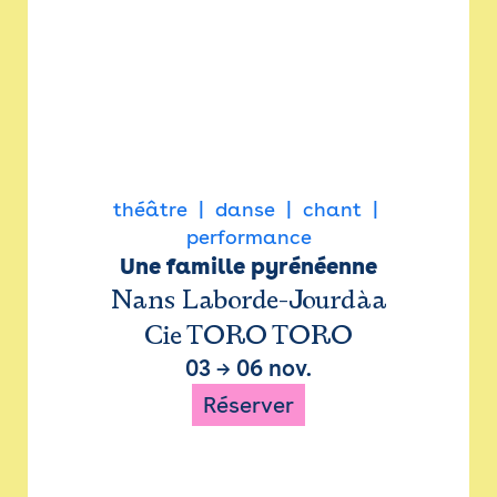
théâtre
danse
chant
performance
Une famille pyrénéenne
Nans Laborde-Jourdàa
Cie TORO TORO
03
→
06 nov.
Réserver