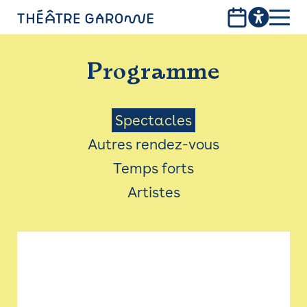
Aller
au
contenu
PROGRAMME
principal
Programme
INFOS PRATIQUES
AVEC LES PUBLICS
Menu
Spectacles
Autres rendez-vous
ACCESSIBILITÉ
Saison
Temps forts
LES PRODUCTIONS
Artistes
LE THÉÂTRE
Bistro
Billetterie