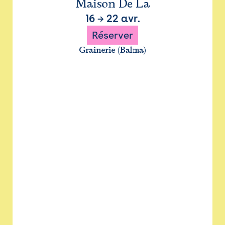
Maison De La
16
→
22 avr.
Réserver
Grainerie (Balma)