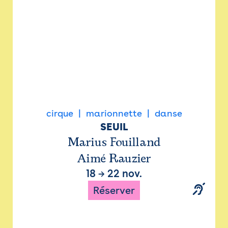
cirque
marionnette
danse
SEUIL
Marius Fouilland
Aimé Rauzier
18
→
22 nov.
Réserver