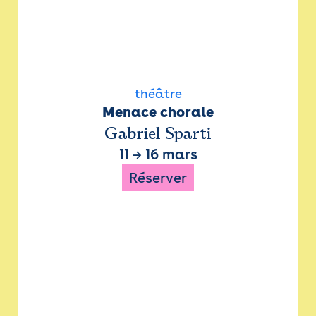
théâtre
Menace chorale
Gabriel Sparti
11
→
16 mars
Réserver