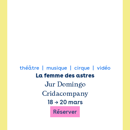
théâtre
musique
cirque
vidéo
La femme des astres
Jur Domingo
Cridacompany
18
→
20 mars
Réserver