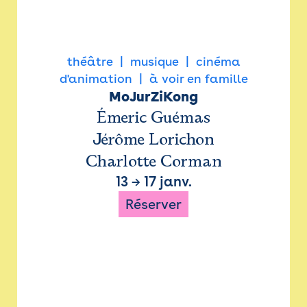
théâtre
musique
cinéma
d'animation
à voir en famille
MoJurZiKong
Émeric Guémas
Jérôme Lorichon
Charlotte Corman
13
→
17 janv.
Réserver