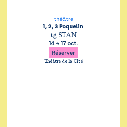
théâtre
1, 2, 3 Poquelin 
tg STAN
14
→
17 oct.
Réserver
Théâtre de la Cité