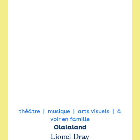
théâtre
musique
arts visuels
à
voir en famille
Olalaland
Lionel Dray