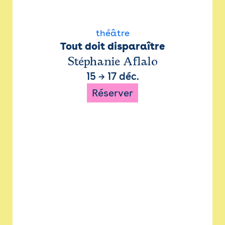
théâtre
Tout doit disparaître
Stéphanie Aflalo
15
→
17 déc.
Réserver