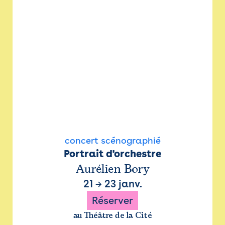
concert scénographié
Portrait d'orchestre
Aurélien Bory
21
→
23 janv.
Réserver
au Théâtre de la Cité