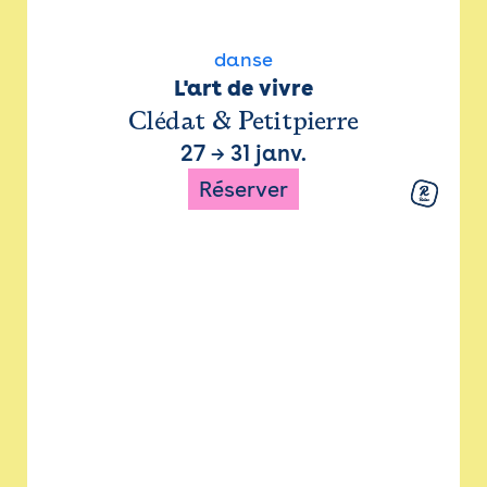
danse
L'art de vivre
Clédat & Petitpierre
27
→
31 janv.
Réserver