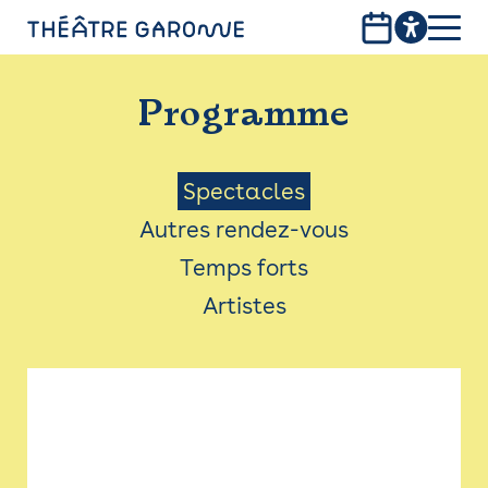
Aller
au
contenu
PROGRAMME
principal
Programme
INFOS PRATIQUES
AVEC LES PUBLICS
Menu
Spectacles
Autres rendez-vous
ACCESSIBILITÉ
Saison
Temps forts
LES PRODUCTIONS
Artistes
LE THÉÂTRE
Bistro
Billetterie