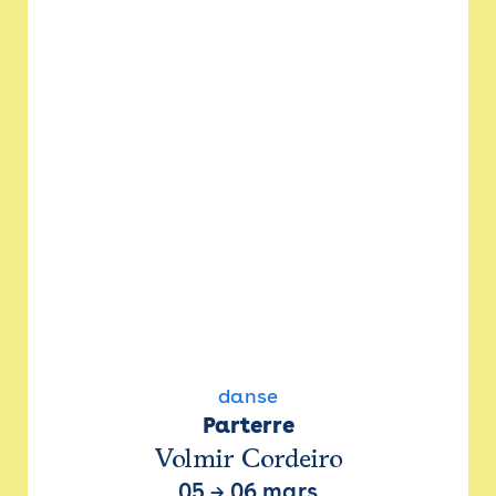
danse
Parterre
Volmir Cordeiro
05
→
06 mars