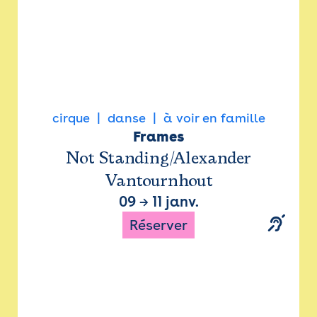
cirque
danse
à voir en famille
Frames
Not Standing/Alexander
Vantournhout
09
→
11 janv.
Réserver