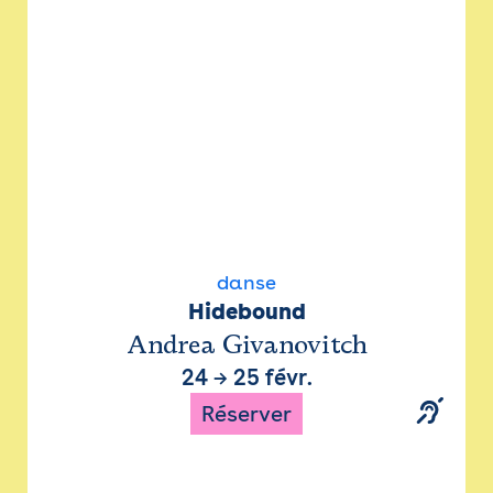
danse
Hidebound
Andrea Givanovitch
24
→
25 févr.
Réserver