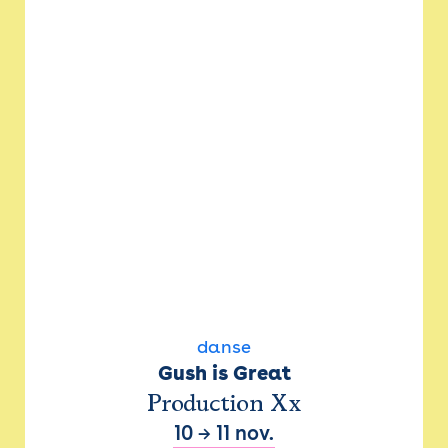
danse
Gush is Great
Production Xx
10
→
11 nov.