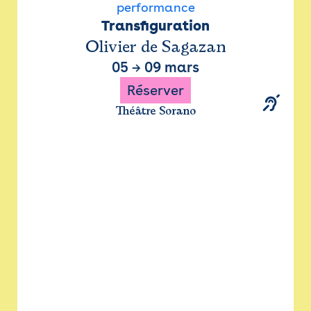
performance
Transfiguration
Olivier de Sagazan
05
→
09 mars
Réserver
Théâtre Sorano