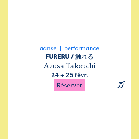
danse
performance
FURERU / 触れる
Azusa Takeuchi
24
→
25 févr.
Réserver