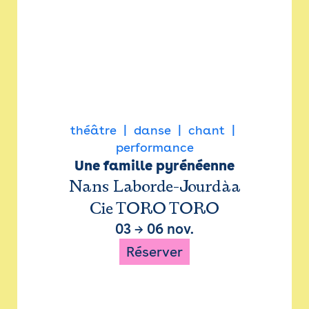
théâtre
danse
chant
performance
Une famille pyrénéenne
Nans Laborde-Jourdàa
Cie TORO TORO
03
→
06 nov.
Réserver