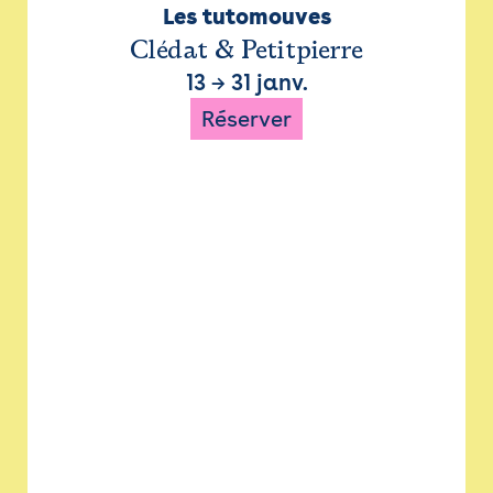
Les tutomouves
Clédat & Petitpierre
13
→
31 janv.
Réserver