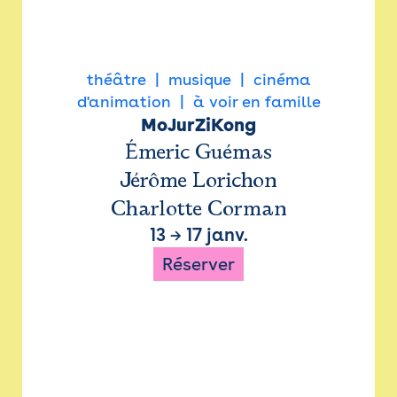
théâtre
musique
cinéma
d'animation
à voir en famille
MoJurZiKong
Émeric Guémas
Jérôme Lorichon
Charlotte Corman
13
→
17 janv.
Réserver