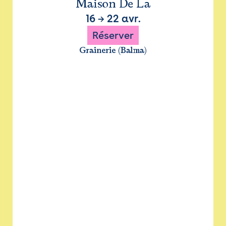
Maison De La
16
→
22 avr.
Réserver
Grainerie (Balma)