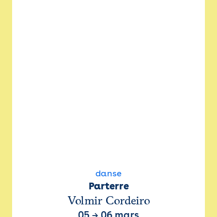
danse
Parterre
Volmir Cordeiro
05
→
06 mars