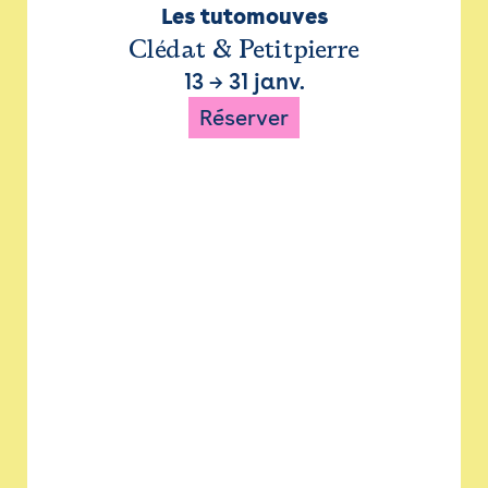
Les tutomouves
Clédat & Petitpierre
13
→
31 janv.
Réserver