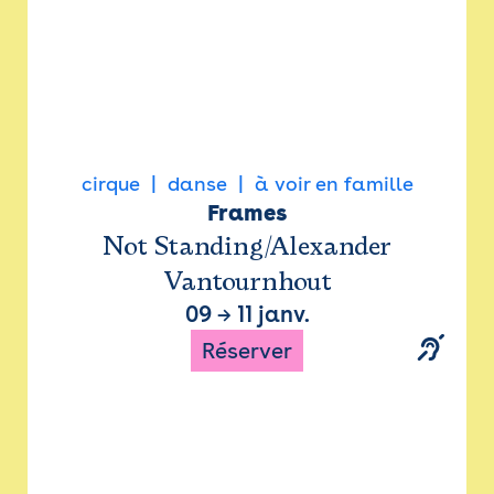
cirque
danse
à voir en famille
Frames
Not Standing/Alexander
Vantournhout
09
→
11 janv.
Réserver