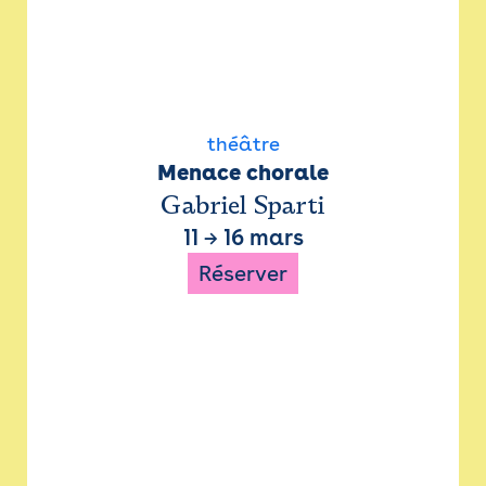
théâtre
Menace chorale
Gabriel Sparti
11
→
16 mars
Réserver