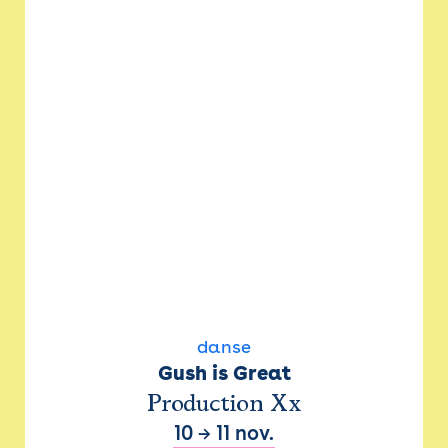
danse
Gush is Great
Production Xx
10
→
11 nov.