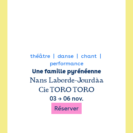
théâtre
danse
chant
performance
Une famille pyrénéenne
Nans Laborde-Jourdàa
Cie TORO TORO
03
→
06 nov.
Réserver