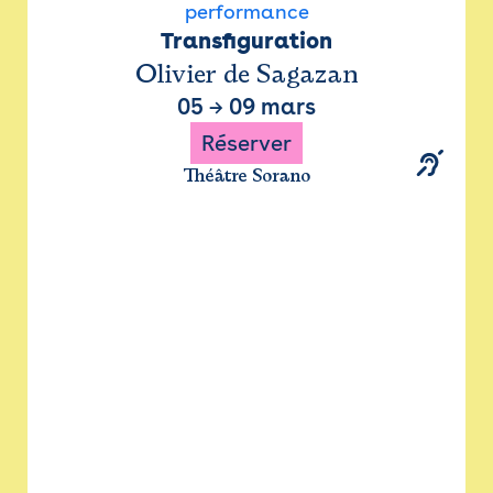
performance
Transfiguration
Olivier de Sagazan
05
→
09 mars
Réserver
Théâtre Sorano