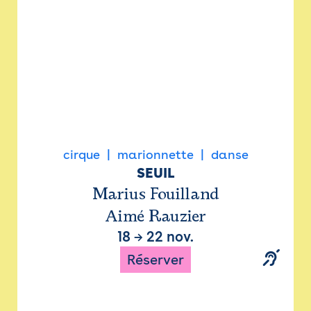
cirque
marionnette
danse
SEUIL
Marius Fouilland
Aimé Rauzier
18
→
22 nov.
Réserver