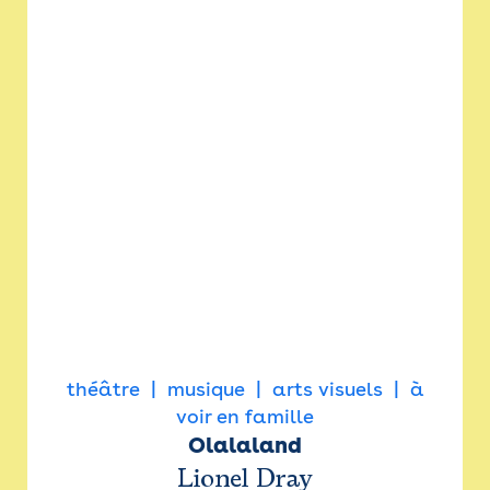
théâtre
musique
arts visuels
à
voir en famille
Olalaland
Lionel Dray