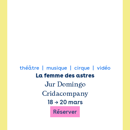
théâtre
musique
cirque
vidéo
La femme des astres
Jur Domingo
Cridacompany
18
→
20 mars
Réserver