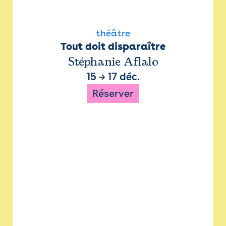
théâtre
Tout doit disparaître
Stéphanie Aflalo
15
→
17 déc.
Réserver