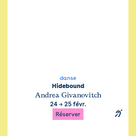
danse
Hidebound
Andrea Givanovitch
24
→
25 févr.
Réserver