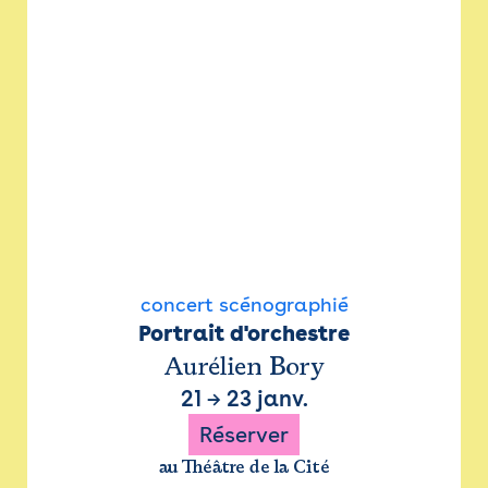
concert scénographié
Portrait d'orchestre
Aurélien Bory
21
→
23 janv.
Réserver
au Théâtre de la Cité