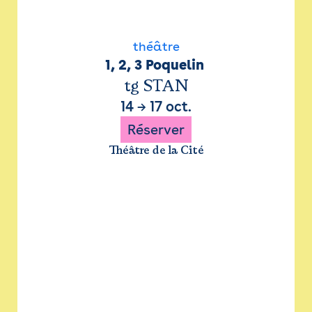
théâtre
1, 2, 3 Poquelin 
tg STAN
14
→
17 oct.
Réserver
Théâtre de la Cité