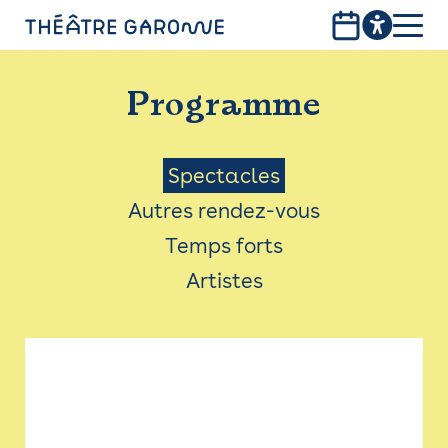
Aller
au
contenu
PROGRAMME
principal
Programme
INFOS PRATIQUES
AVEC LES PUBLICS
Menu
Spectacles
Autres rendez-vous
ACCESSIBILITÉ
Saison
Temps forts
LES PRODUCTIONS
Artistes
LE THÉÂTRE
Bistro
Billetterie