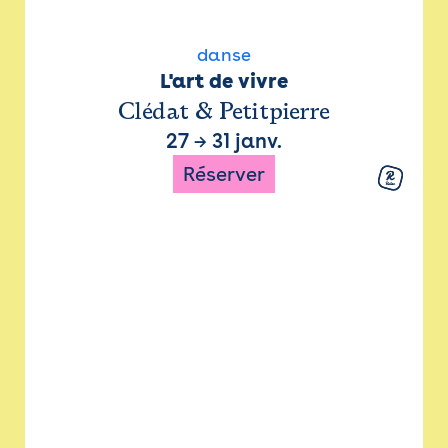
danse
L'art de vivre
Clédat & Petitpierre
27
→
31 janv.
Réserver