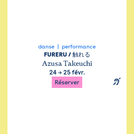
danse
performance
FURERU / 触れる
Azusa Takeuchi
24
→
25 févr.
Réserver