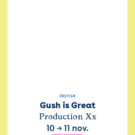
danse
Gush is Great
Production Xx
10
→
11 nov.