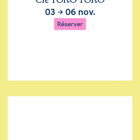
Cie TORO TORO
03
→
06 nov.
Réserver