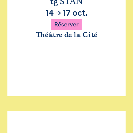
tg STAN
14
→
17 oct.
Réserver
Théâtre de la Cité