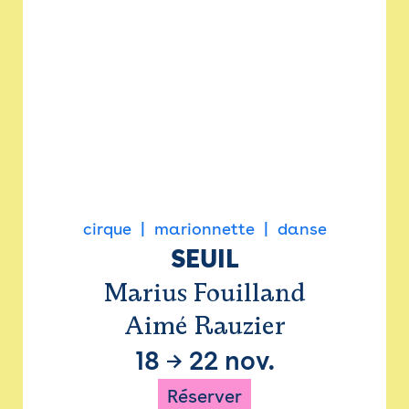
cirque
marionnette
danse
SEUIL
Marius Fouilland
Aimé Rauzier
18
→
22 nov.
Réserver