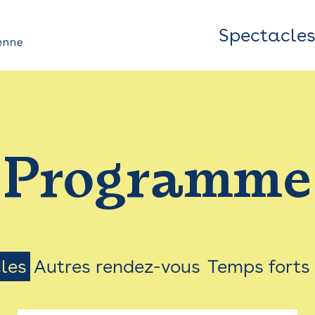
Spectacle
Top
Bar
/
Programme
Menu
les
Autres rendez-vous
Temps forts
on