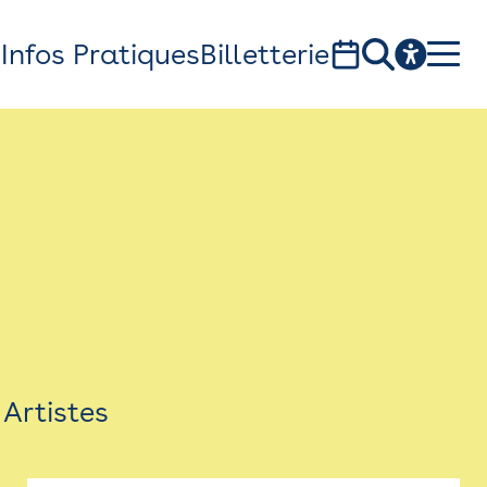
s
Infos Pratiques
Billetterie
Bistro
Billetterie
Newsletter
Espace presse
Artistes
théâtre Garonne, scène européenne
1, av. du Chateau d'eau - 31300 Toulouse