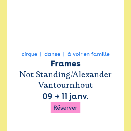
cirque
danse
à voir en famille
Frames
Not Standing/Alexander
Vantournhout
09
→
11 janv.
Réserver