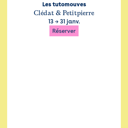
Les tutomouves
Clédat & Petitpierre
13
→
31 janv.
Réserver