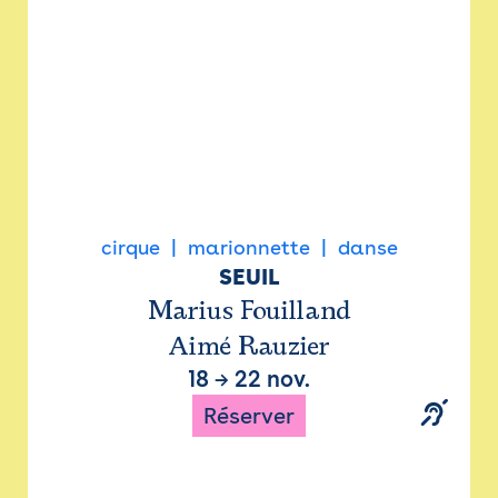
cirque
marionnette
danse
SEUIL
Marius Fouilland
Aimé Rauzier
18
→
22 nov.
Réserver