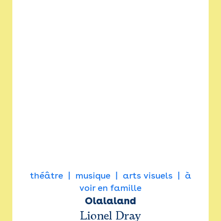
théâtre
musique
arts visuels
à
voir en famille
Olalaland
Lionel Dray