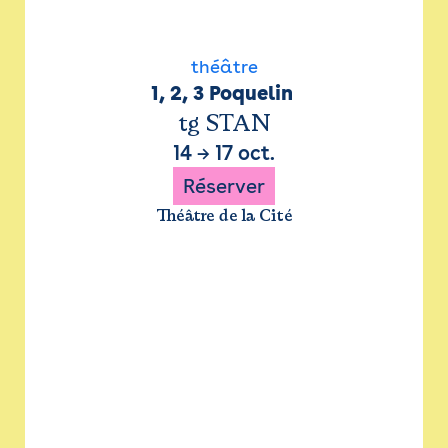
théâtre
1, 2, 3 Poquelin 
tg STAN
14
→
17 oct.
Réserver
Théâtre de la Cité