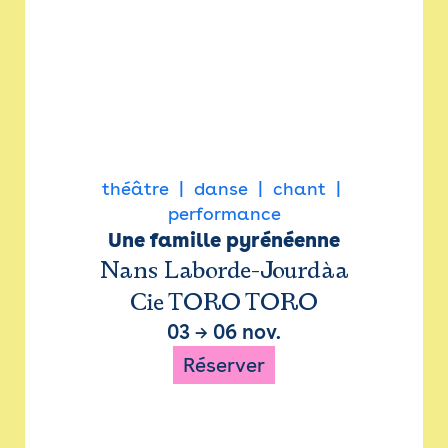
théâtre
danse
chant
performance
Une famille pyrénéenne
Nans Laborde-Jourdàa
Cie TORO TORO
03
→
06 nov.
Réserver