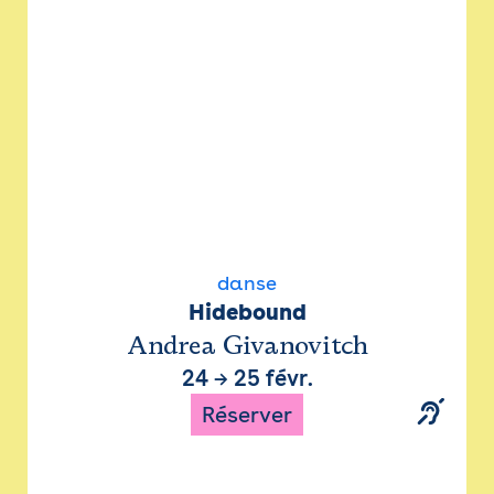
danse
Hidebound
Andrea Givanovitch
24
→
25 févr.
Réserver