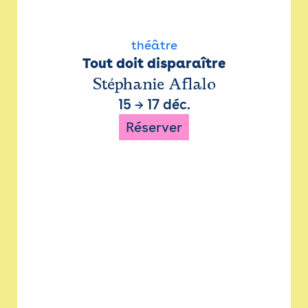
théâtre
Tout doit disparaître
Stéphanie Aflalo
15
→
17 déc.
Réserver