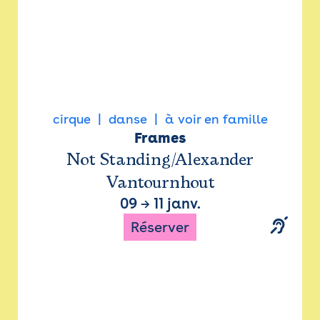
cirque
danse
à voir en famille
Frames
Not Standing/Alexander
Vantournhout
09
→
11 janv.
Réserver