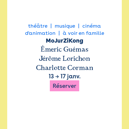
théâtre
musique
cinéma
d'animation
à voir en famille
MoJurZiKong
Émeric Guémas
Jérôme Lorichon
Charlotte Corman
13
→
17 janv.
Réserver