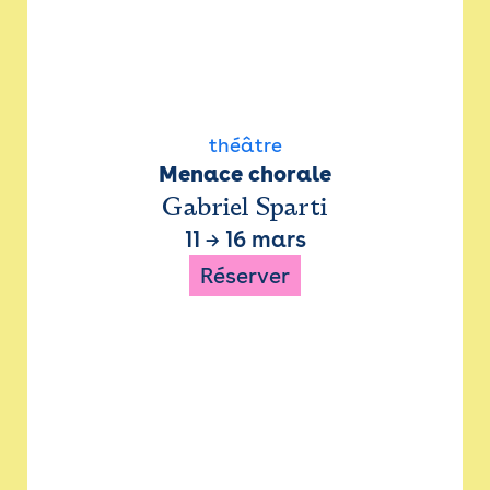
théâtre
Menace chorale
Gabriel Sparti
11
→
16 mars
Réserver