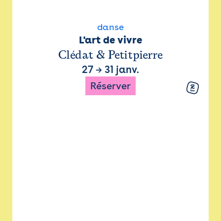
danse
L'art de vivre
Clédat & Petitpierre
27
→
31 janv.
Réserver