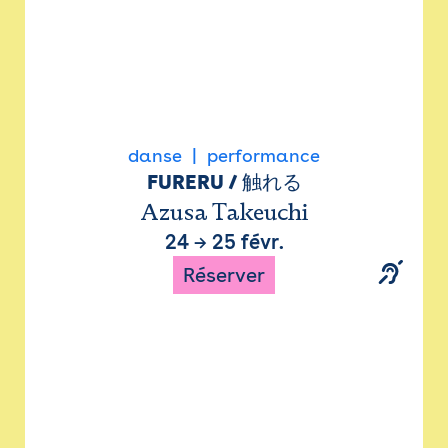
danse
performance
FURERU / 触れる
Azusa Takeuchi
24
→
25 févr.
Réserver