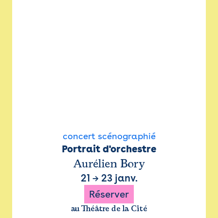
concert scénographié
Portrait d'orchestre
Aurélien Bory
21
→
23 janv.
Réserver
au Théâtre de la Cité