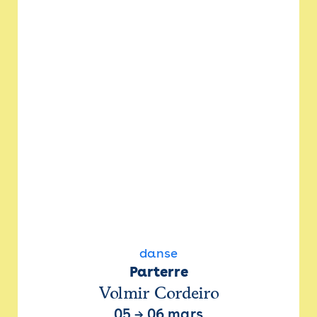
danse
Parterre
Volmir Cordeiro
05
→
06 mars