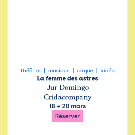
théâtre
musique
cirque
vidéo
La femme des astres
Jur Domingo
Cridacompany
18
→
20 mars
Réserver