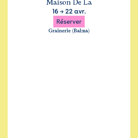
Maison De La
16
→
22 avr.
Réserver
Grainerie (Balma)