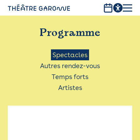
Aller
au
contenu
PROGRAMME
principal
Programme
INFOS PRATIQUES
AVEC LES PUBLICS
Menu
Spectacles
Autres rendez-vous
ACCESSIBILITÉ
Saison
Temps forts
LES PRODUCTIONS
Artistes
LE THÉÂTRE
Bistro
Billetterie