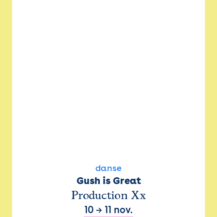
danse
Gush is Great
Production Xx
10
→
11 nov.