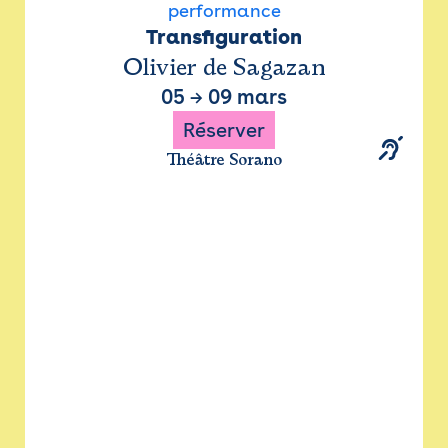
performance
Transfiguration
Olivier de Sagazan
05
→
09 mars
Réserver
Théâtre Sorano