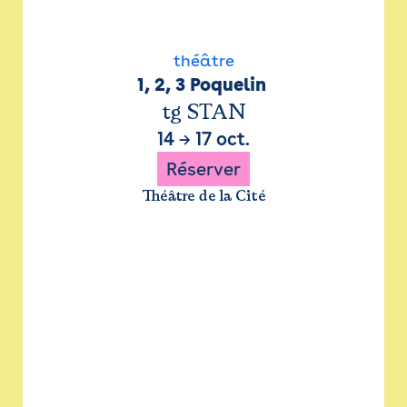
théâtre
1, 2, 3 Poquelin 
tg STAN
14
→
17 oct.
Réserver
Théâtre de la Cité