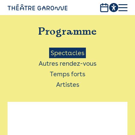
Aller
au
contenu
PROGRAMME
principal
Programme
INFOS PRATIQUES
AVEC LES PUBLICS
Menu
Spectacles
Autres rendez-vous
ACCESSIBILITÉ
Saison
Temps forts
LES PRODUCTIONS
Artistes
LE THÉÂTRE
Bistro
Billetterie