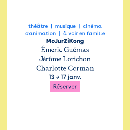
théâtre
musique
cinéma
d'animation
à voir en famille
MoJurZiKong
Émeric Guémas
Jérôme Lorichon
Charlotte Corman
13
→
17 janv.
Réserver