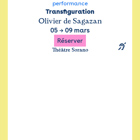
performance
Transfiguration
Olivier de Sagazan
05
→
09 mars
Réserver
Théâtre Sorano