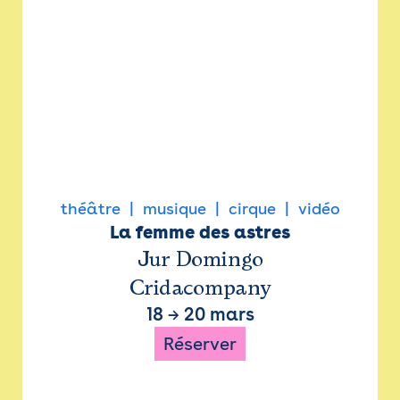
théâtre
musique
cirque
vidéo
La femme des astres
Jur Domingo
Cridacompany
18
→
20 mars
Réserver