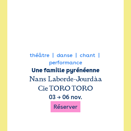
théâtre
danse
chant
performance
Une famille pyrénéenne
Nans Laborde-Jourdàa
Cie TORO TORO
03
→
06 nov.
Réserver