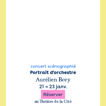
concert scénographié
Portrait d'orchestre
Aurélien Bory
21
→
23 janv.
Réserver
au Théâtre de la Cité