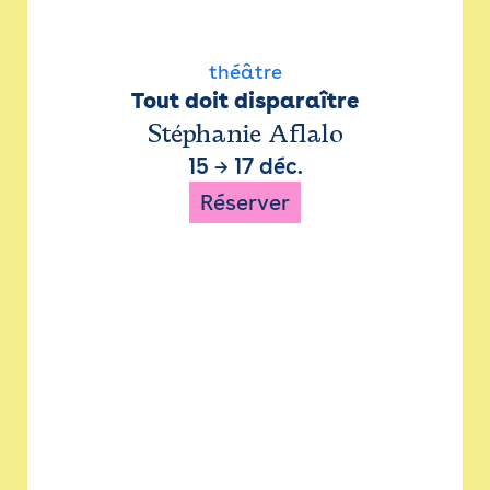
théâtre
Tout doit disparaître
Stéphanie Aflalo
15
→
17 déc.
Réserver