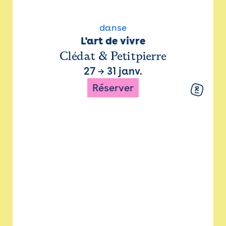
danse
L'art de vivre
Clédat & Petitpierre
27
→
31 janv.
Réserver