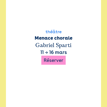
théâtre
Menace chorale
Gabriel Sparti
11
→
16 mars
Réserver