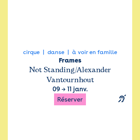
cirque
danse
à voir en famille
Frames
Not Standing/Alexander
Vantournhout
09
→
11 janv.
Réserver