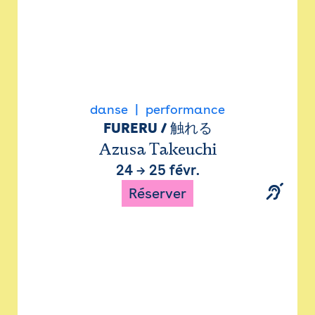
danse
performance
FURERU / 触れる
Azusa Takeuchi
24
→
25 févr.
Réserver