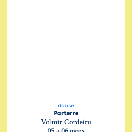
danse
Parterre
Volmir Cordeiro
05
→
06 mars