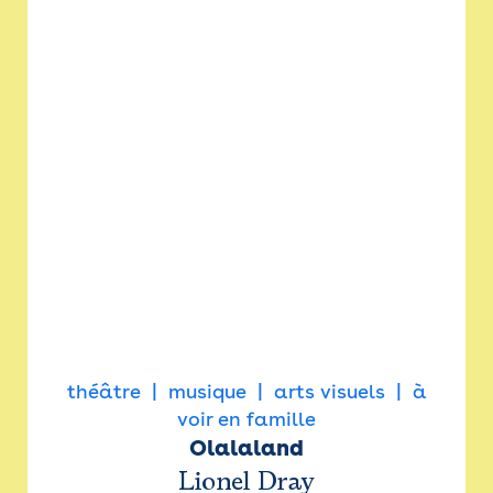
théâtre
musique
arts visuels
à
voir en famille
Olalaland
Lionel Dray