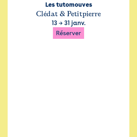
Les tutomouves
Clédat & Petitpierre
13
→
31 janv.
Réserver