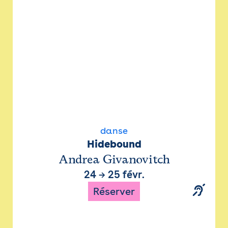
danse
Hidebound
Andrea Givanovitch
24
→
25 févr.
Réserver