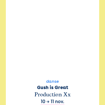
danse
Gush is Great
Production Xx
10
→
11 nov.