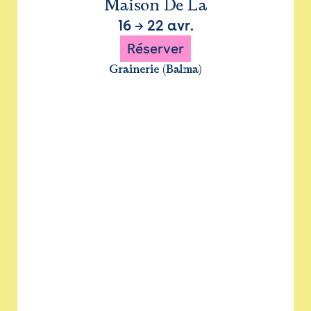
Maison De La
16
→
22 avr.
Réserver
Grainerie (Balma)