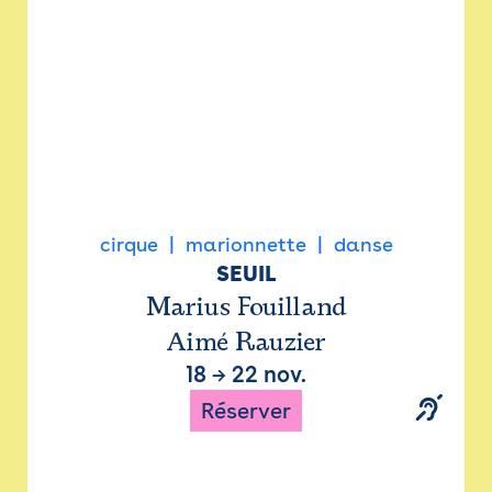
cirque
marionnette
danse
SEUIL
Marius Fouilland
Aimé Rauzier
18
→
22 nov.
Réserver