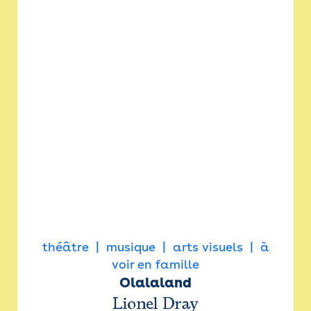
théâtre
musique
arts visuels
à
voir en famille
Olalaland
Lionel Dray