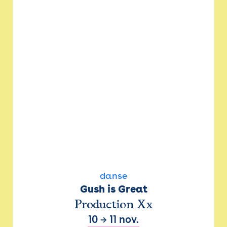
danse
Gush is Great
Production Xx
10
→
11 nov.