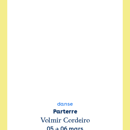
danse
Parterre
Volmir Cordeiro
05
→
06 mars