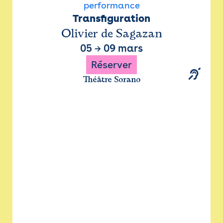
performance
Transfiguration
Olivier de Sagazan
05
→
09 mars
Réserver
Théâtre Sorano