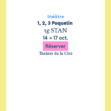
théâtre
1, 2, 3 Poquelin 
tg STAN
14
→
17 oct.
Réserver
Théâtre de la Cité