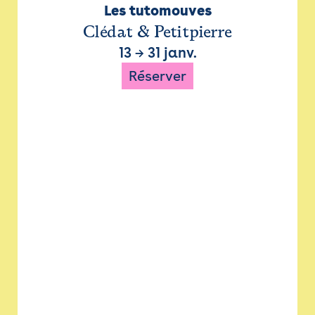
Les tutomouves
Clédat & Petitpierre
13
→
31 janv.
Réserver