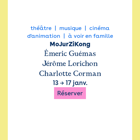
théâtre
musique
cinéma
d'animation
à voir en famille
MoJurZiKong
Émeric Guémas
Jérôme Lorichon
Charlotte Corman
13
→
17 janv.
Réserver