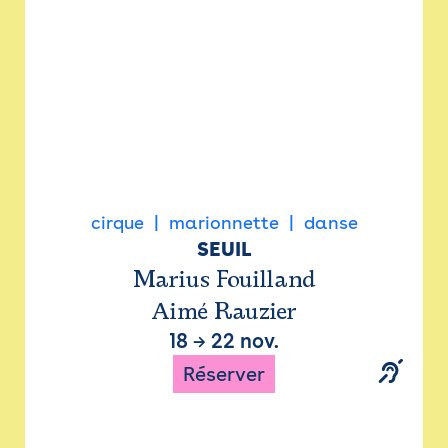
cirque
marionnette
danse
SEUIL
Marius Fouilland
Aimé Rauzier
18
→
22 nov.
Réserver