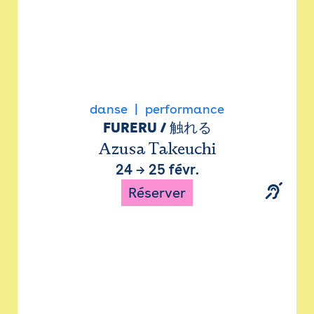
danse
performance
FURERU / 触れる
Azusa Takeuchi
24
→
25 févr.
Réserver