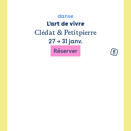
danse
L'art de vivre
Clédat & Petitpierre
27
→
31 janv.
Réserver