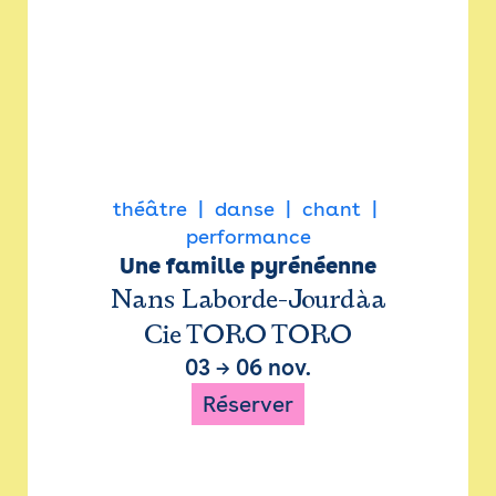
théâtre
danse
chant
performance
Une famille pyrénéenne
Nans Laborde-Jourdàa
Cie TORO TORO
03
→
06 nov.
Réserver