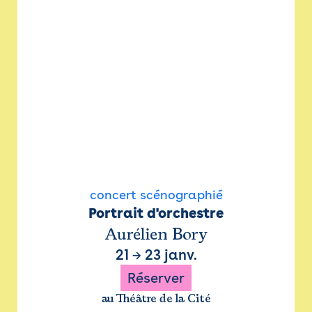
concert scénographié
Portrait d'orchestre
Aurélien Bory
21
→
23 janv.
Réserver
au Théâtre de la Cité