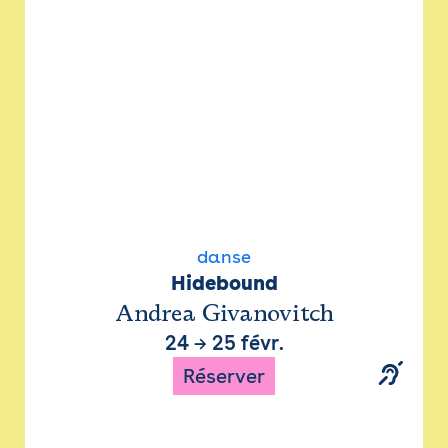
danse
Hidebound
Andrea Givanovitch
24
→
25 févr.
Réserver