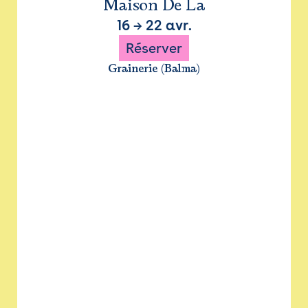
Maison De La
16
→
22 avr.
Réserver
Grainerie (Balma)