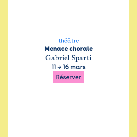
théâtre
Menace chorale
Gabriel Sparti
11
→
16 mars
Réserver