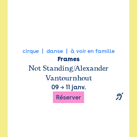
cirque
danse
à voir en famille
Frames
Not Standing/Alexander
Vantournhout
09
→
11 janv.
Réserver