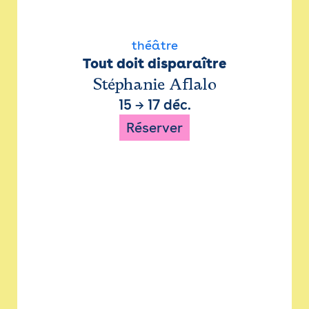
théâtre
Tout doit disparaître
Stéphanie Aflalo
15
→
17 déc.
Réserver