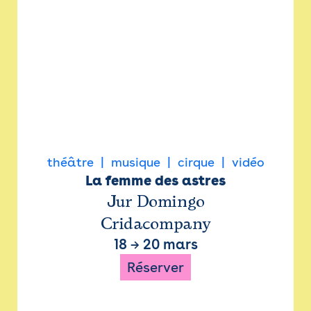
théâtre
musique
cirque
vidéo
La femme des astres
Jur Domingo
Cridacompany
18
→
20 mars
Réserver