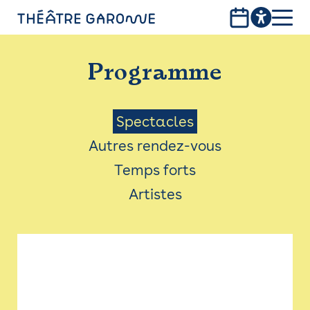
Aller
au
contenu
PROGRAMME
principal
Programme
INFOS PRATIQUES
AVEC LES PUBLICS
Menu
Spectacles
Autres rendez-vous
ACCESSIBILITÉ
Saison
Temps forts
LES PRODUCTIONS
Artistes
LE THÉÂTRE
Bistro
Billetterie