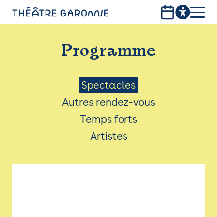
Aller
au
contenu
PROGRAMME
principal
Programme
INFOS PRATIQUES
AVEC LES PUBLICS
Menu
Spectacles
Autres rendez-vous
ACCESSIBILITÉ
Saison
Temps forts
LES PRODUCTIONS
Artistes
LE THÉÂTRE
Bistro
Billetterie