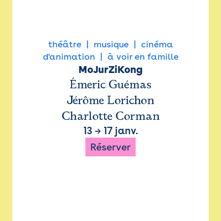
théâtre
musique
cinéma
d'animation
à voir en famille
MoJurZiKong
Émeric Guémas
Jérôme Lorichon
Charlotte Corman
13
→
17 janv.
Réserver