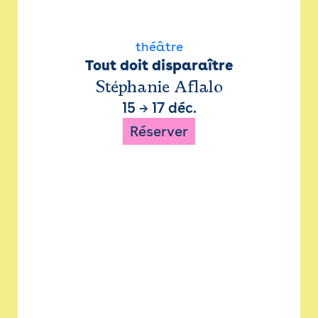
théâtre
Tout doit disparaître
Stéphanie Aflalo
15
→
17 déc.
Réserver