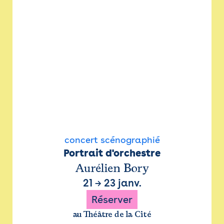
concert scénographié
Portrait d'orchestre
Aurélien Bory
21
→
23 janv.
Réserver
au Théâtre de la Cité