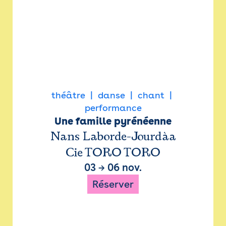
théâtre
danse
chant
performance
Une famille pyrénéenne
Nans Laborde-Jourdàa
Cie TORO TORO
03
→
06 nov.
Réserver