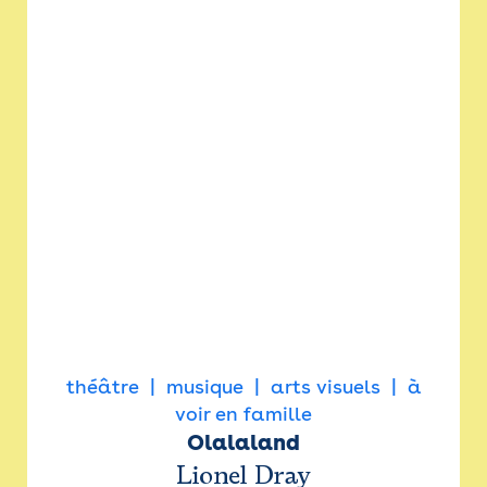
théâtre
musique
arts visuels
à
voir en famille
Olalaland
Lionel Dray