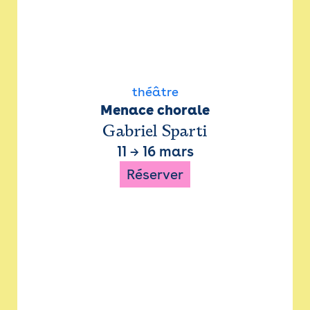
théâtre
Menace chorale
Gabriel Sparti
11
→
16 mars
Réserver