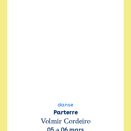
danse
Parterre
Volmir Cordeiro
05
→
06 mars