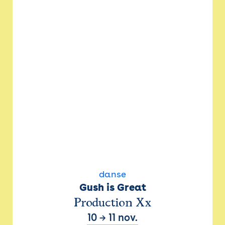
danse
Gush is Great
Production Xx
10
→
11 nov.