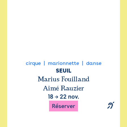
cirque
marionnette
danse
SEUIL
Marius Fouilland
Aimé Rauzier
18
→
22 nov.
Réserver