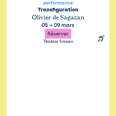
performance
Transfiguration
Olivier de Sagazan
05
→
09 mars
Réserver
Théâtre Sorano