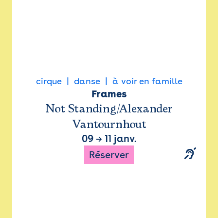
cirque
danse
à voir en famille
Frames
Not Standing/Alexander
Vantournhout
09
→
11 janv.
Réserver