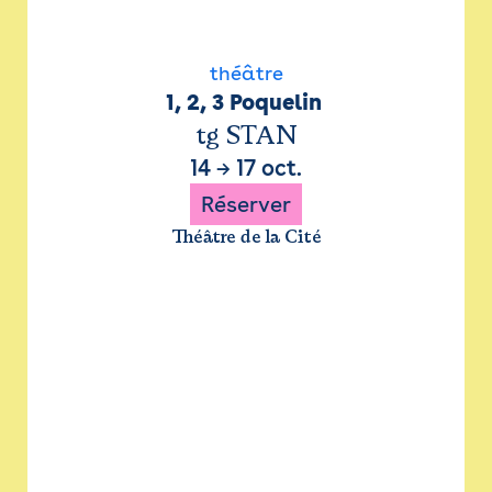
théâtre
1, 2, 3 Poquelin 
tg STAN
14
→
17 oct.
Réserver
Théâtre de la Cité