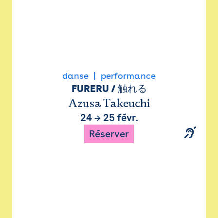
danse
performance
FURERU / 触れる
Azusa Takeuchi
24
→
25 févr.
Réserver