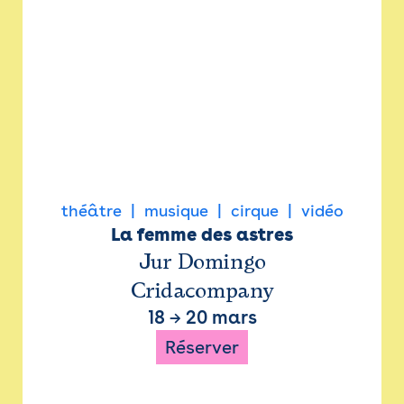
théâtre
musique
cirque
vidéo
La femme des astres
Jur Domingo
Cridacompany
18
→
20 mars
Réserver