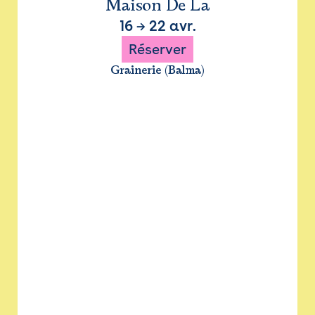
Maison De La
16
→
22 avr.
Réserver
Grainerie (Balma)