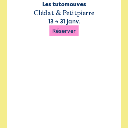
Les tutomouves
Clédat & Petitpierre
13
→
31 janv.
Réserver