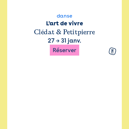
danse
L'art de vivre
Clédat & Petitpierre
27
→
31 janv.
Réserver