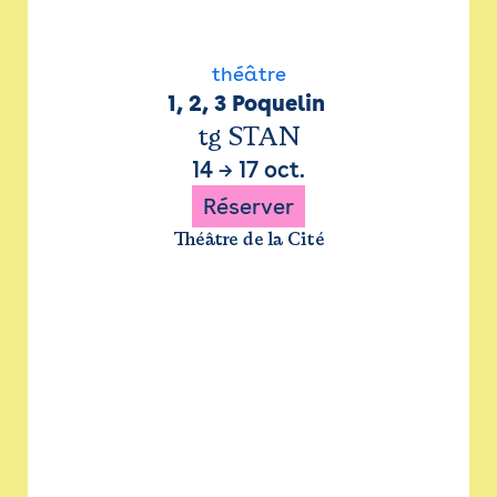
théâtre
1, 2, 3 Poquelin 
tg STAN
14
→
17 oct.
Réserver
Théâtre de la Cité