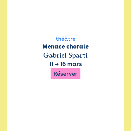
théâtre
Menace chorale
Gabriel Sparti
11
→
16 mars
Réserver