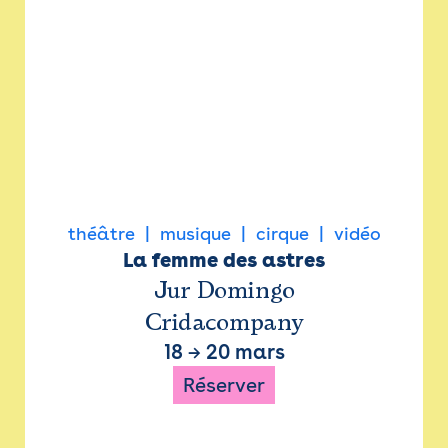
théâtre
musique
cirque
vidéo
La femme des astres
Jur Domingo
Cridacompany
18
→
20 mars
Réserver