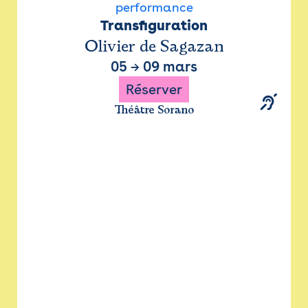
performance
Transfiguration
Olivier de Sagazan
05
→
09 mars
Réserver
Théâtre Sorano