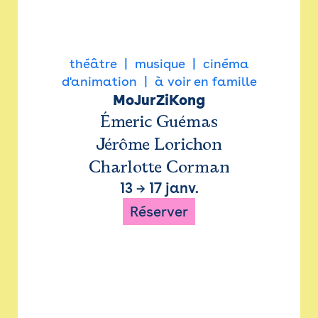
théâtre
musique
cinéma
d'animation
à voir en famille
MoJurZiKong
Émeric Guémas
Jérôme Lorichon
Charlotte Corman
13
→
17 janv.
Réserver