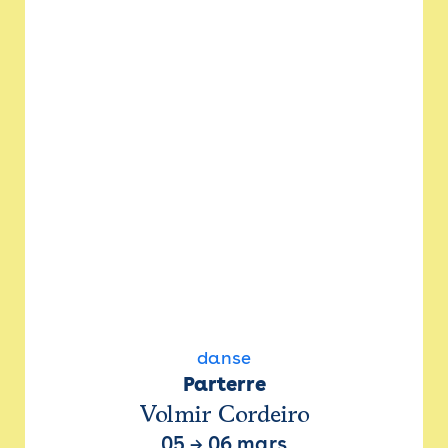
danse
Parterre
Volmir Cordeiro
05
→
06 mars