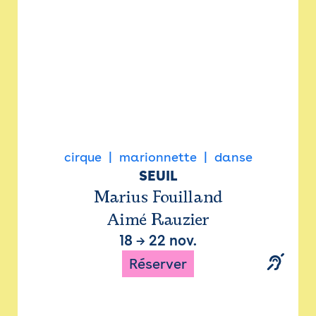
cirque
marionnette
danse
SEUIL
Marius Fouilland
Aimé Rauzier
18
→
22 nov.
Réserver