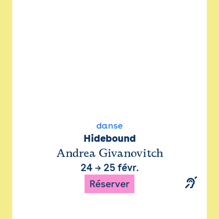
danse
Hidebound
Andrea Givanovitch
24
→
25 févr.
Réserver