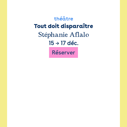
théâtre
Tout doit disparaître
Stéphanie Aflalo
15
→
17 déc.
Réserver