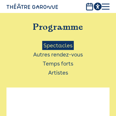
Aller
au
contenu
PROGRAMME
principal
Programme
INFOS PRATIQUES
AVEC LES PUBLICS
Menu
Spectacles
Autres rendez-vous
ACCESSIBILITÉ
Saison
Temps forts
LES PRODUCTIONS
Artistes
LE THÉÂTRE
Bistro
Billetterie