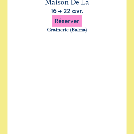
Maison De La
16
→
22 avr.
Réserver
Grainerie (Balma)