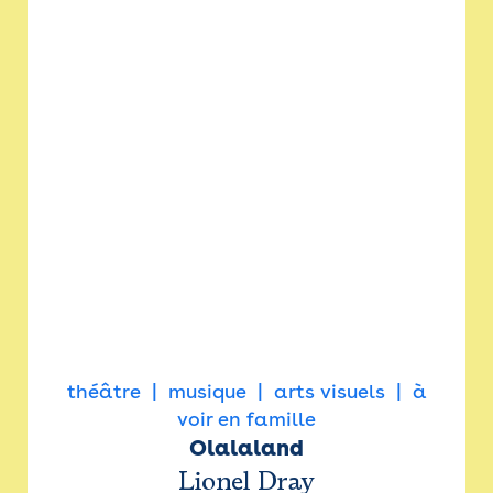
théâtre
musique
arts visuels
à
voir en famille
Olalaland
Lionel Dray