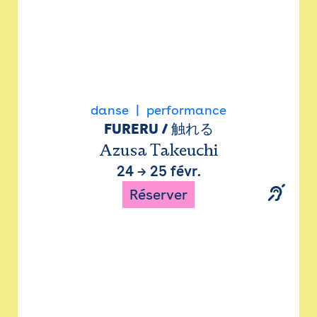
danse
performance
FURERU / 触れる
Azusa Takeuchi
24
→
25 févr.
Réserver