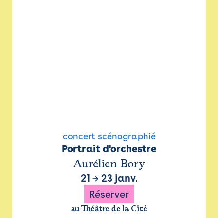
concert scénographié
Portrait d'orchestre
Aurélien Bory
21
→
23 janv.
Réserver
au Théâtre de la Cité