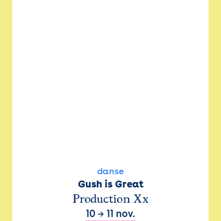
danse
Gush is Great
Production Xx
10
→
11 nov.