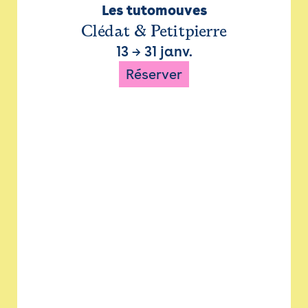
Les tutomouves
Clédat & Petitpierre
13
→
31 janv.
Réserver