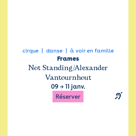
cirque
danse
à voir en famille
Frames
Not Standing/Alexander
Vantournhout
09
→
11 janv.
Réserver