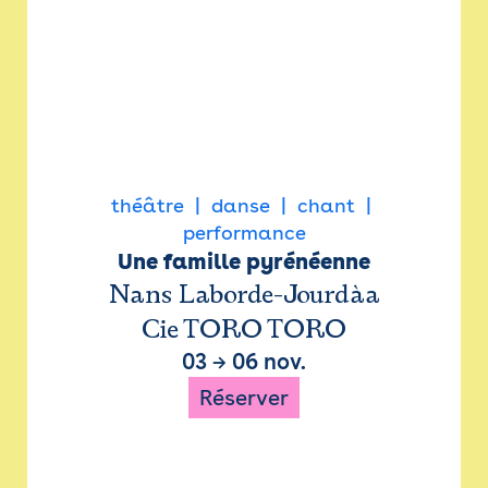
théâtre
danse
chant
performance
Une famille pyrénéenne
Nans Laborde-Jourdàa
Cie TORO TORO
03
→
06 nov.
Réserver