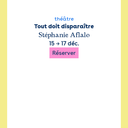
théâtre
Tout doit disparaître
Stéphanie Aflalo
15
→
17 déc.
Réserver