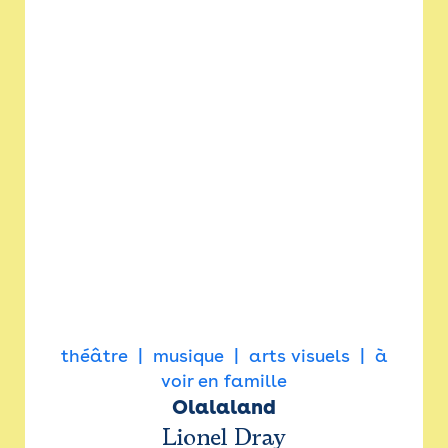
théâtre
musique
arts visuels
à
voir en famille
Olalaland
Lionel Dray