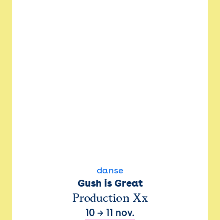
danse
Gush is Great
Production Xx
10
→
11 nov.