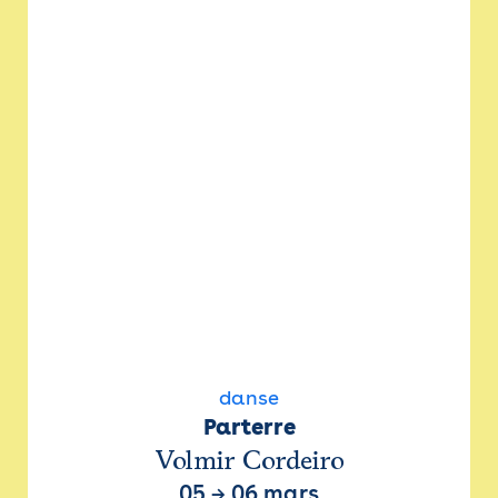
danse
Parterre
Volmir Cordeiro
05
→
06 mars