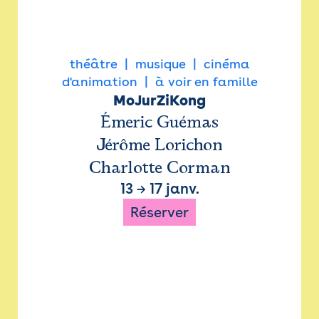
théâtre
musique
cinéma
d'animation
à voir en famille
MoJurZiKong
Émeric Guémas
Jérôme Lorichon
Charlotte Corman
13
→
17 janv.
Réserver