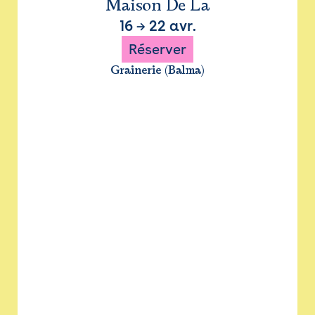
Maison De La
16
→
22 avr.
Réserver
Grainerie (Balma)