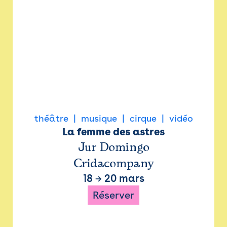
théâtre
musique
cirque
vidéo
La femme des astres
Jur Domingo
Cridacompany
18
→
20 mars
Réserver