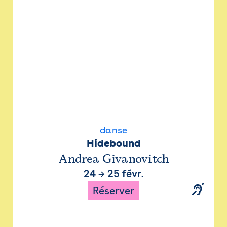
danse
Hidebound
Andrea Givanovitch
24
→
25 févr.
Réserver