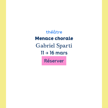
théâtre
Menace chorale
Gabriel Sparti
11
→
16 mars
Réserver