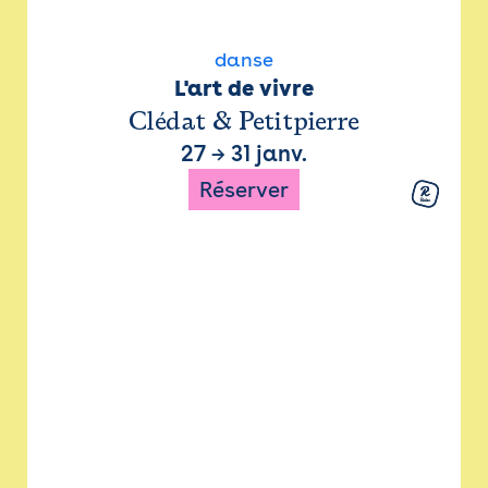
danse
L'art de vivre
Clédat & Petitpierre
27
→
31 janv.
Réserver