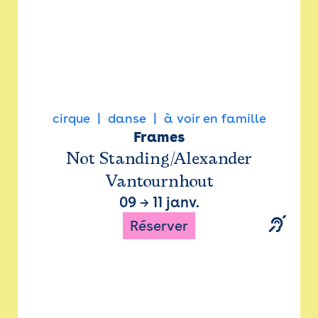
cirque
danse
à voir en famille
Frames
Not Standing/Alexander
Vantournhout
09
→
11 janv.
Réserver