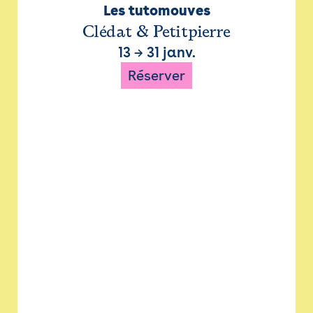
Les tutomouves
Clédat & Petitpierre
13
→
31 janv.
Réserver