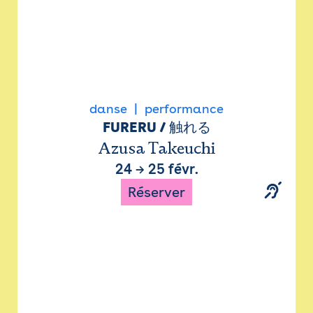
danse
performance
FURERU / 触れる
Azusa Takeuchi
24
→
25 févr.
Réserver