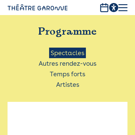
Aller
au
contenu
PROGRAMME
principal
Programme
INFOS PRATIQUES
AVEC LES PUBLICS
Menu
Spectacles
Autres rendez-vous
ACCESSIBILITÉ
Saison
Temps forts
LES PRODUCTIONS
Artistes
LE THÉÂTRE
Bistro
Billetterie