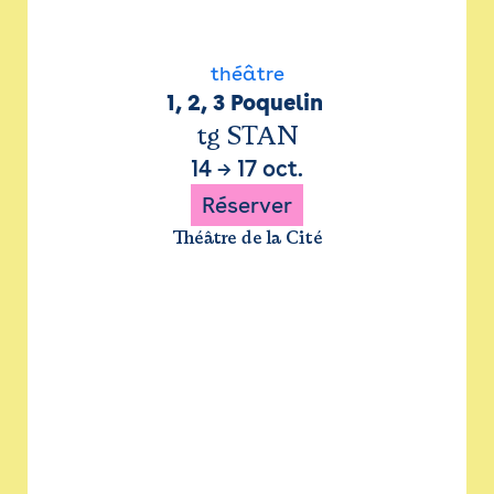
théâtre
1, 2, 3 Poquelin 
tg STAN
14
→
17 oct.
Réserver
Théâtre de la Cité