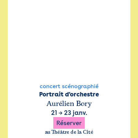
concert scénographié
Portrait d'orchestre
Aurélien Bory
21
→
23 janv.
Réserver
au Théâtre de la Cité