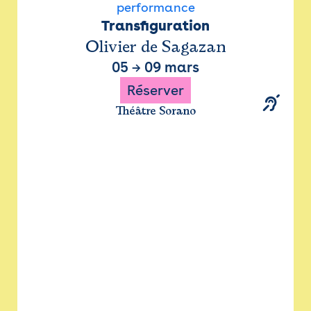
performance
Transfiguration
Olivier de Sagazan
05
→
09 mars
Réserver
Théâtre Sorano