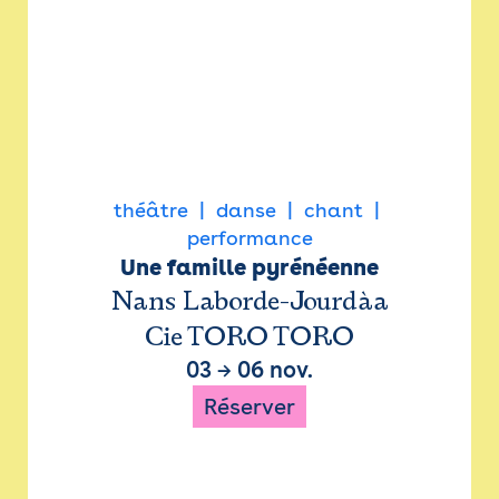
théâtre
danse
chant
performance
Une famille pyrénéenne
Nans Laborde-Jourdàa
Cie TORO TORO
03
→
06 nov.
Réserver