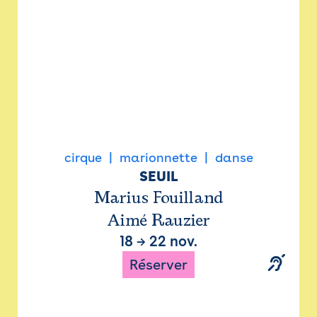
cirque
marionnette
danse
SEUIL
Marius Fouilland
Aimé Rauzier
18
→
22 nov.
Réserver