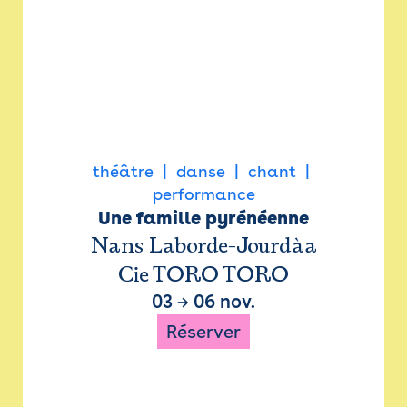
théâtre
danse
chant
performance
Une famille pyrénéenne
Nans Laborde-Jourdàa
Cie TORO TORO
03
→
06 nov.
Réserver