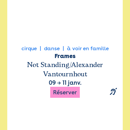
cirque
danse
à voir en famille
Frames
Not Standing/Alexander
Vantournhout
09
→
11 janv.
Réserver