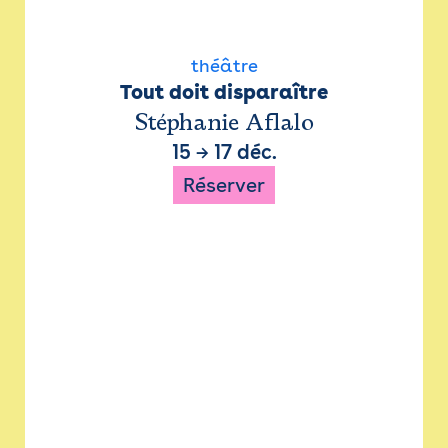
théâtre
Tout doit disparaître
Stéphanie Aflalo
15
→
17 déc.
Réserver