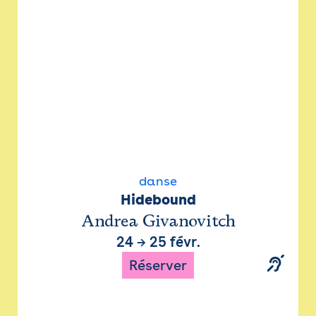
danse
Hidebound
Andrea Givanovitch
24
→
25 févr.
Réserver