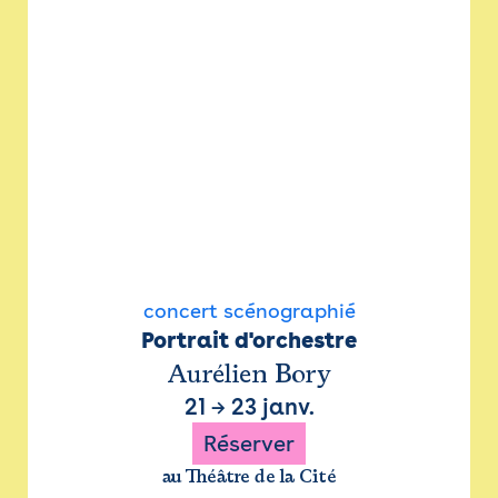
concert scénographié
Portrait d'orchestre
Aurélien Bory
21
→
23 janv.
Réserver
au Théâtre de la Cité