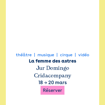
théâtre
musique
cirque
vidéo
La femme des astres
Jur Domingo
Cridacompany
18
→
20 mars
Réserver