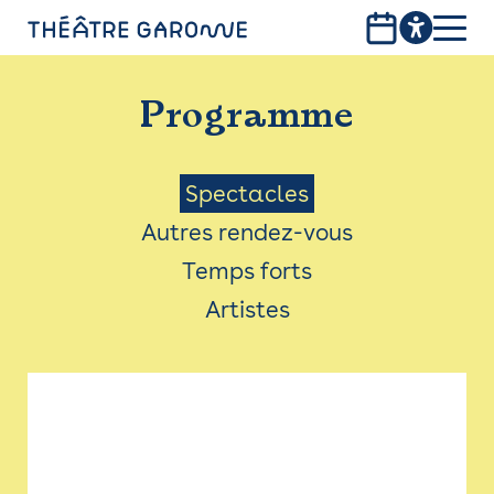
Aller
au
contenu
PROGRAMME
principal
Programme
INFOS PRATIQUES
AVEC LES PUBLICS
Menu
Spectacles
Autres rendez-vous
ACCESSIBILITÉ
Saison
Temps forts
LES PRODUCTIONS
Artistes
LE THÉÂTRE
Bistro
Billetterie