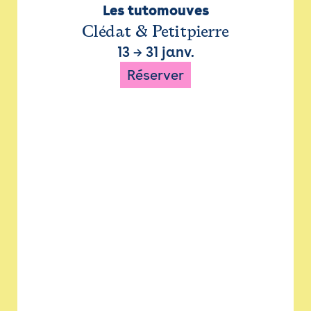
Les tutomouves
Clédat & Petitpierre
13
→
31 janv.
Réserver