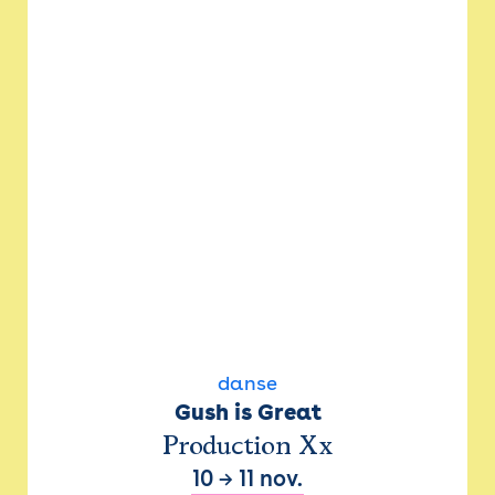
danse
Gush is Great
Production Xx
10
→
11 nov.