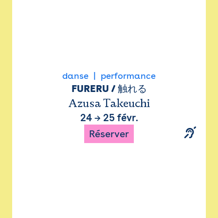
danse
performance
FURERU / 触れる
Azusa Takeuchi
24
→
25 févr.
Réserver