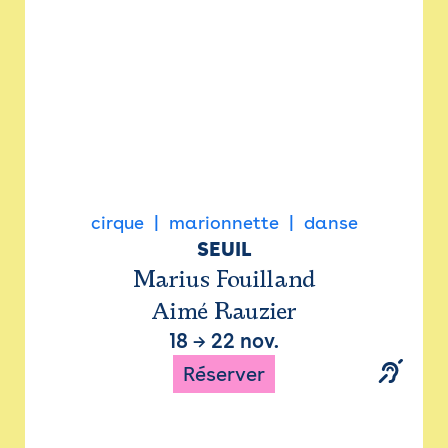
cirque
marionnette
danse
SEUIL
Marius Fouilland
Aimé Rauzier
18
→
22 nov.
Réserver