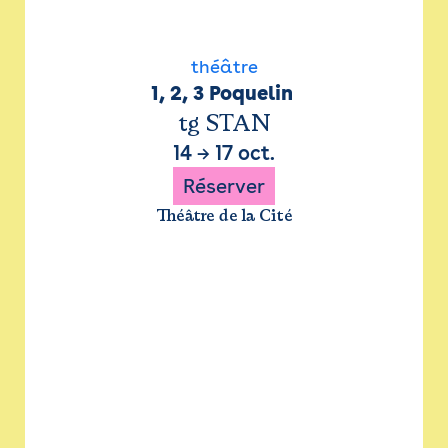
théâtre
1, 2, 3 Poquelin 
tg STAN
14
→
17 oct.
Réserver
Théâtre de la Cité