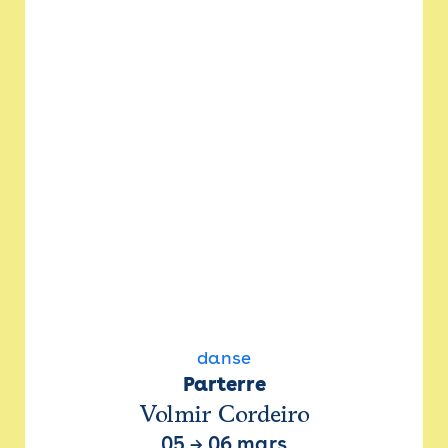
danse
Parterre
Volmir Cordeiro
05
→
06 mars