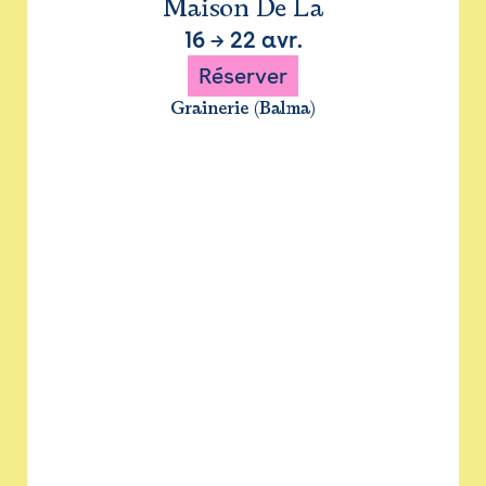
Maison De La
16
→
22 avr.
Réserver
Grainerie (Balma)