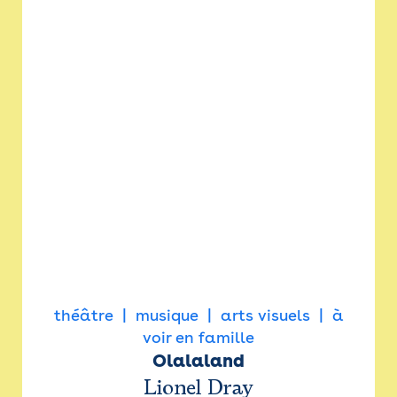
théâtre
musique
arts visuels
à
voir en famille
Olalaland
Lionel Dray