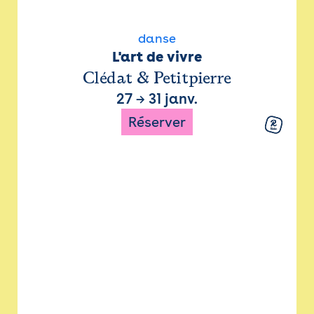
danse
L'art de vivre
Clédat & Petitpierre
27
→
31 janv.
Réserver