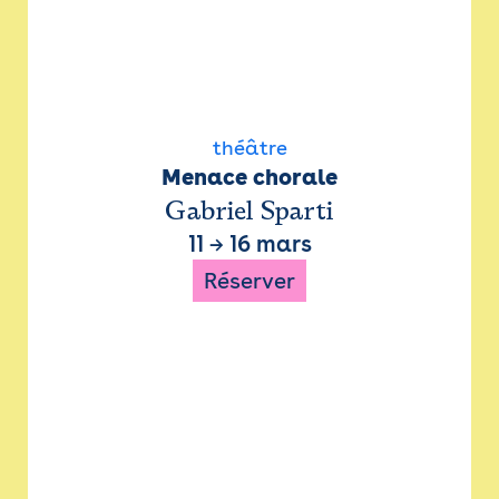
théâtre
Menace chorale
Gabriel Sparti
11
→
16 mars
Réserver