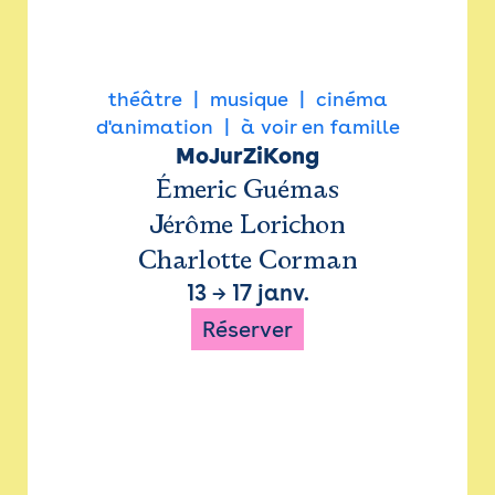
théâtre
musique
cinéma
d'animation
à voir en famille
MoJurZiKong
Émeric Guémas
Jérôme Lorichon
Charlotte Corman
13
→
17 janv.
Réserver