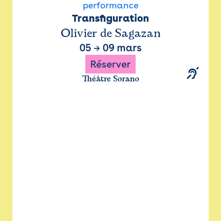
performance
Transfiguration
Olivier de Sagazan
05
→
09 mars
Réserver
Théâtre Sorano