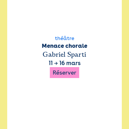
théâtre
Menace chorale
Gabriel Sparti
11
→
16 mars
Réserver