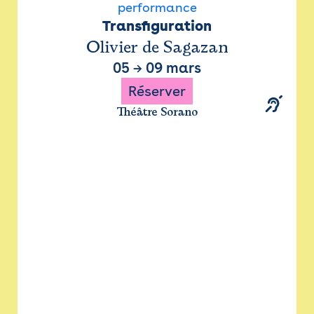
performance
Transfiguration
Olivier de Sagazan
05
→
09 mars
Réserver
Théâtre Sorano