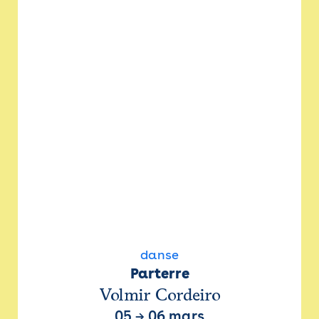
danse
Parterre
Volmir Cordeiro
05
→
06 mars