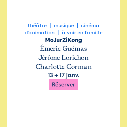
théâtre
musique
cinéma
d'animation
à voir en famille
MoJurZiKong
Émeric Guémas
Jérôme Lorichon
Charlotte Corman
13
→
17 janv.
Réserver