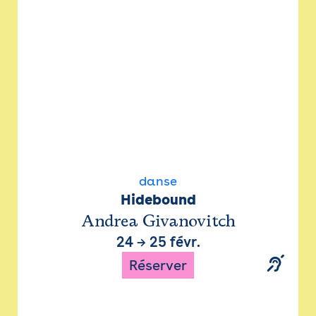
danse
Hidebound
Andrea Givanovitch
24
→
25 févr.
Réserver