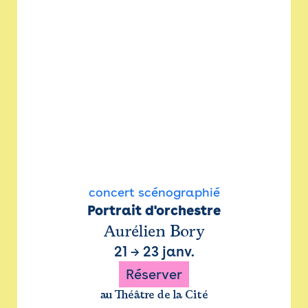
concert scénographié
Portrait d'orchestre
Aurélien Bory
21
→
23 janv.
Réserver
au Théâtre de la Cité