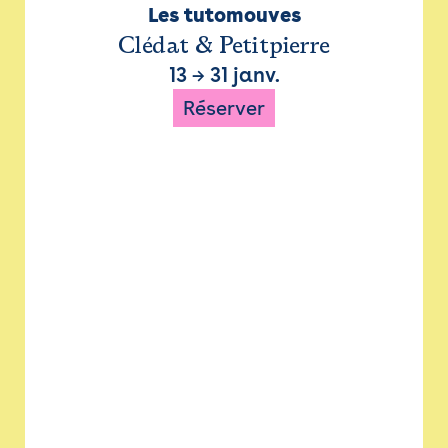
Les tutomouves
Clédat & Petitpierre
13
→
31 janv.
Réserver