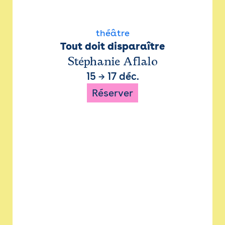
théâtre
Tout doit disparaître
Stéphanie Aflalo
15
→
17 déc.
Réserver