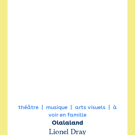
théâtre
musique
arts visuels
à
voir en famille
Olalaland
Lionel Dray