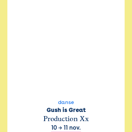
danse
Gush is Great
Production Xx
10
→
11 nov.