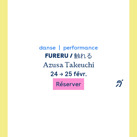
danse
performance
FURERU / 触れる
Azusa Takeuchi
24
→
25 févr.
Réserver