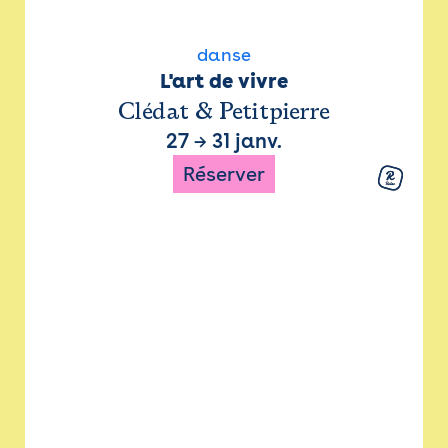
danse
L'art de vivre
Clédat & Petitpierre
27
→
31 janv.
Réserver