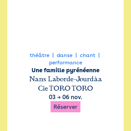
théâtre
danse
chant
performance
Une famille pyrénéenne
Nans Laborde-Jourdàa
Cie TORO TORO
03
→
06 nov.
Réserver