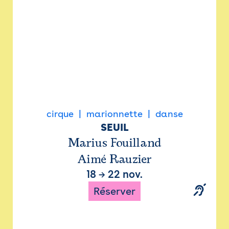
cirque
marionnette
danse
SEUIL
Marius Fouilland
Aimé Rauzier
18
→
22 nov.
Réserver