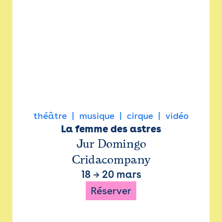
théâtre
musique
cirque
vidéo
La femme des astres
Jur Domingo
Cridacompany
18
→
20 mars
Réserver