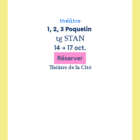
théâtre
1, 2, 3 Poquelin 
tg STAN
14
→
17 oct.
Réserver
Théâtre de la Cité