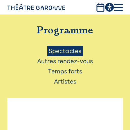
Aller
au
contenu
PROGRAMME
principal
Programme
INFOS PRATIQUES
AVEC LES PUBLICS
Menu
Spectacles
Autres rendez-vous
ACCESSIBILITÉ
Saison
Temps forts
LES PRODUCTIONS
Artistes
LE THÉÂTRE
Bistro
Billetterie