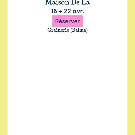
Maison De La
16
→
22 avr.
Réserver
Grainerie (Balma)