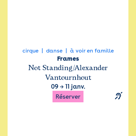
cirque
danse
à voir en famille
Frames
Not Standing/Alexander
Vantournhout
09
→
11 janv.
Réserver