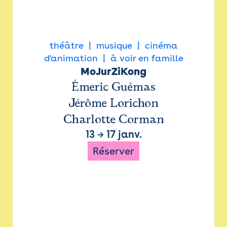
théâtre
musique
cinéma
d'animation
à voir en famille
MoJurZiKong
Émeric Guémas
Jérôme Lorichon
Charlotte Corman
13
→
17 janv.
Réserver