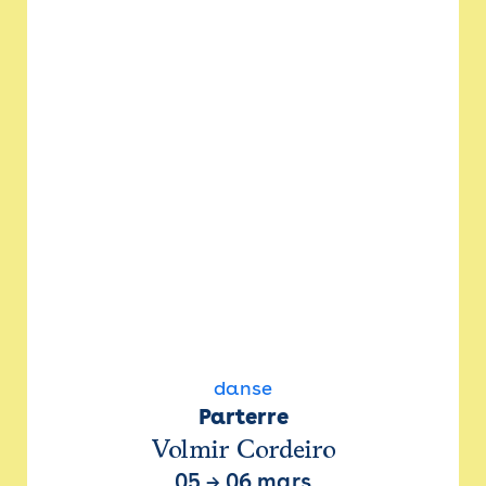
danse
Parterre
Volmir Cordeiro
05
→
06 mars