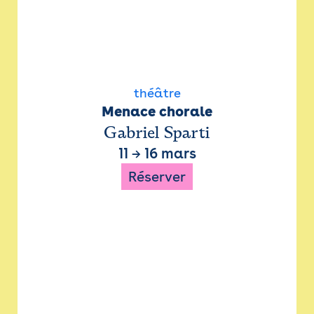
théâtre
Menace chorale
Gabriel Sparti
11
→
16 mars
Réserver