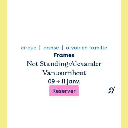
cirque
danse
à voir en famille
Frames
Not Standing/Alexander
Vantournhout
09
→
11 janv.
Réserver