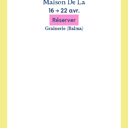
Maison De La
16
→
22 avr.
Réserver
Grainerie (Balma)