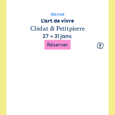
danse
L'art de vivre
Clédat & Petitpierre
27
→
31 janv.
Réserver