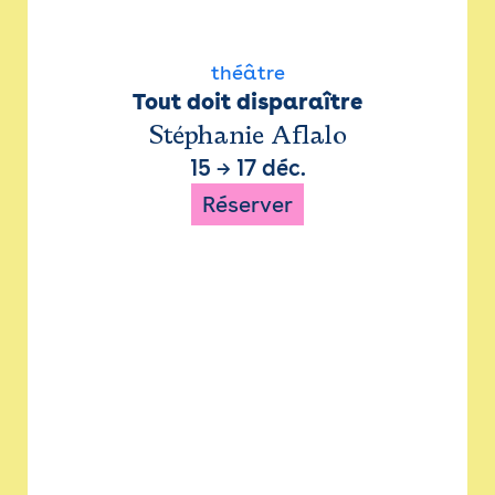
théâtre
Tout doit disparaître
Stéphanie Aflalo
15
→
17 déc.
Réserver