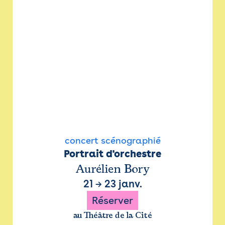
concert scénographié
Portrait d'orchestre
Aurélien Bory
21
→
23 janv.
Réserver
au Théâtre de la Cité