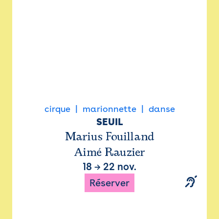
cirque
marionnette
danse
SEUIL
Marius Fouilland
Aimé Rauzier
18
→
22 nov.
Réserver