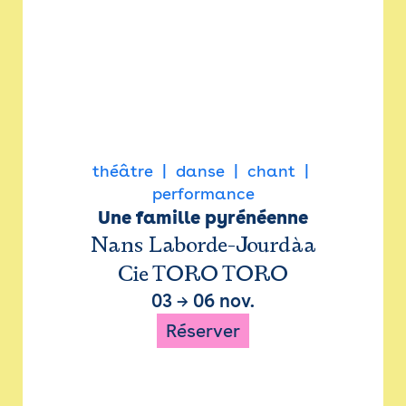
théâtre
danse
chant
performance
Une famille pyrénéenne
Nans Laborde-Jourdàa
Cie TORO TORO
03
→
06 nov.
Réserver