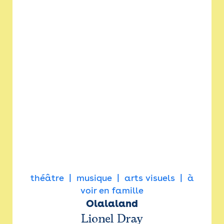
théâtre
musique
arts visuels
à
voir en famille
Olalaland
Lionel Dray