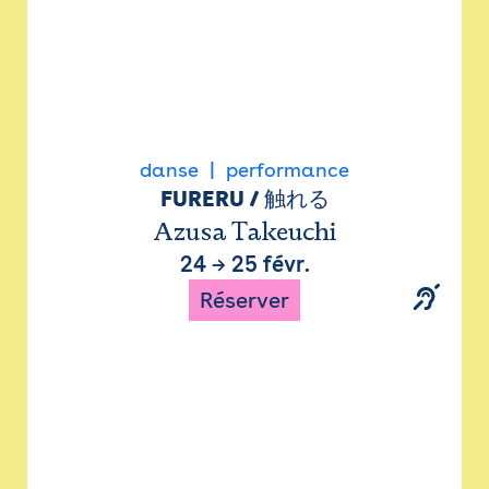
danse
performance
FURERU / 触れる
Azusa Takeuchi
24
→
25 févr.
Réserver