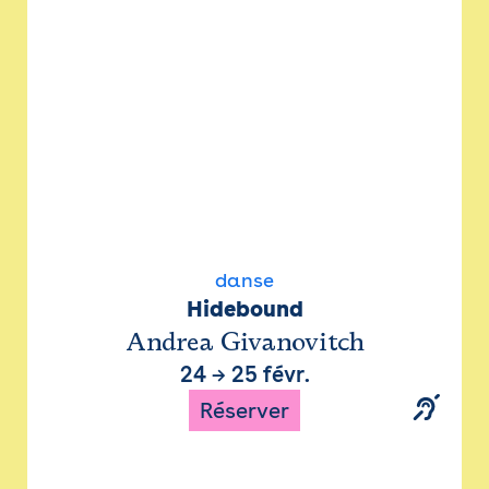
danse
Hidebound
Andrea Givanovitch
24
→
25 févr.
Réserver