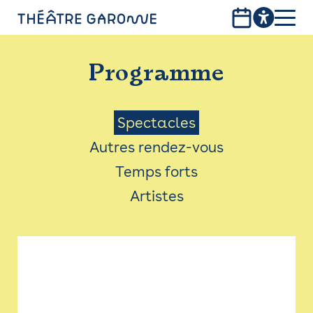
Aller
au
contenu
PROGRAMME
principal
Programme
INFOS PRATIQUES
AVEC LES PUBLICS
Menu
Spectacles
Autres rendez-vous
ACCESSIBILITÉ
Saison
Temps forts
LES PRODUCTIONS
Artistes
LE THÉÂTRE
Bistro
Billetterie