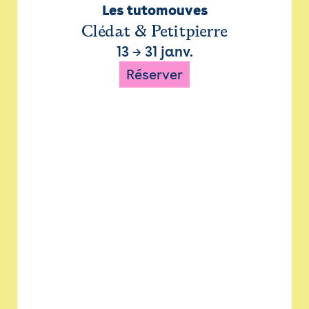
Les tutomouves
Clédat & Petitpierre
13
→
31 janv.
Réserver