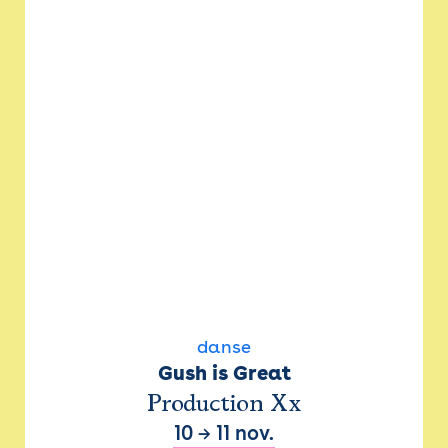
danse
Gush is Great
Production Xx
10
→
11 nov.