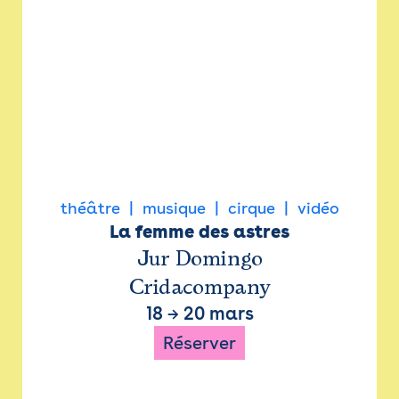
théâtre
musique
cirque
vidéo
La femme des astres
Jur Domingo
Cridacompany
18
→
20 mars
Réserver