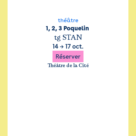
théâtre
1, 2, 3 Poquelin 
tg STAN
14
→
17 oct.
Réserver
Théâtre de la Cité