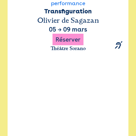
performance
Transfiguration
Olivier de Sagazan
05
→
09 mars
Réserver
Théâtre Sorano