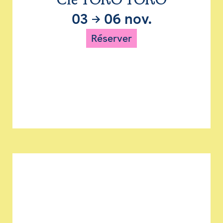
Cie TORO TORO
03
→
06 nov.
Réserver