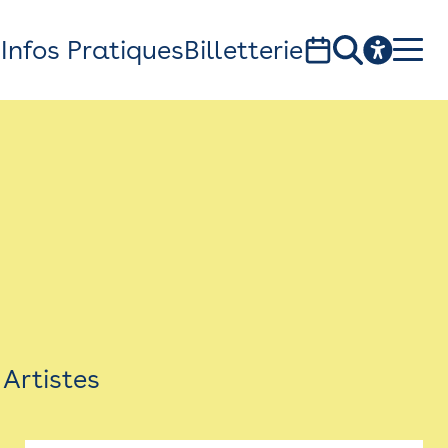
s
Infos Pratiques
Billetterie
Bistro
Billetterie
Newsletter
Espace presse
Artistes
théâtre Garonne, scène européenne
1, av. du Chateau d'eau - 31300 Toulouse