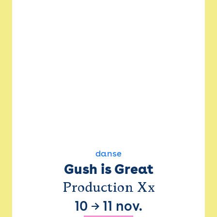
danse
Gush is Great
Production Xx
10
→
11 nov.