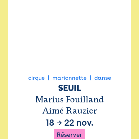
cirque
marionnette
danse
SEUIL
Marius Fouilland
Aimé Rauzier
18
→
22 nov.
Réserver