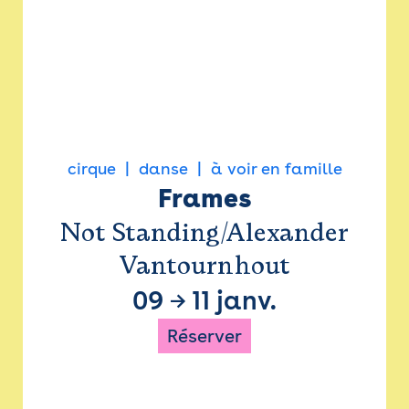
cirque
danse
à voir en famille
Frames
Not Standing/Alexander
Vantournhout
09
→
11 janv.
Réserver