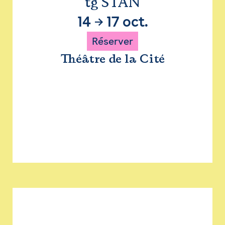
tg STAN
14
→
17 oct.
Réserver
Théâtre de la Cité