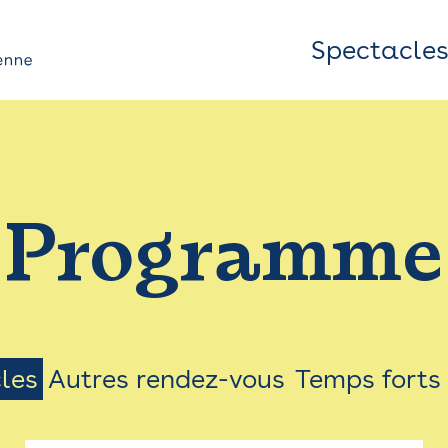
Spectacle
Top
Bar
/
Programme
Menu
les
Autres rendez-vous
Temps forts
on