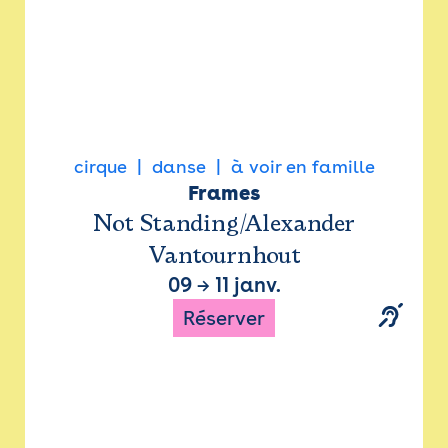
cirque
danse
à voir en famille
Frames
Not Standing/Alexander
Vantournhout
09
→
11 janv.
Réserver