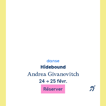
danse
Hidebound
Andrea Givanovitch
24
→
25 févr.
Réserver