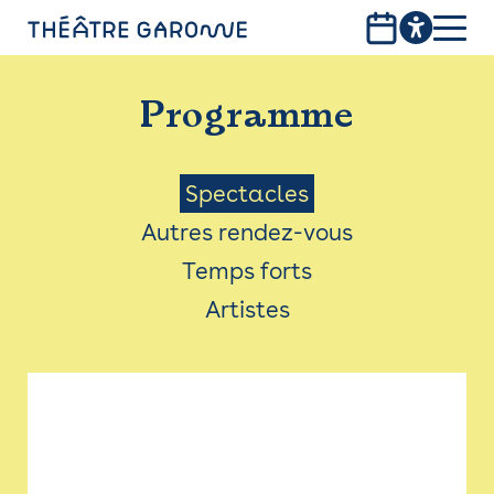
Aller
au
contenu
PROGRAMME
principal
Programme
INFOS PRATIQUES
AVEC LES PUBLICS
Menu
Spectacles
Autres rendez-vous
ACCESSIBILITÉ
Saison
Temps forts
LES PRODUCTIONS
Artistes
LE THÉÂTRE
Bistro
Billetterie