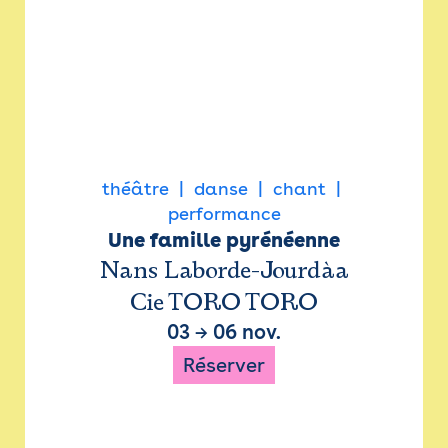
théâtre
danse
chant
performance
Une famille pyrénéenne
Nans Laborde-Jourdàa
Cie TORO TORO
03
→
06 nov.
Réserver