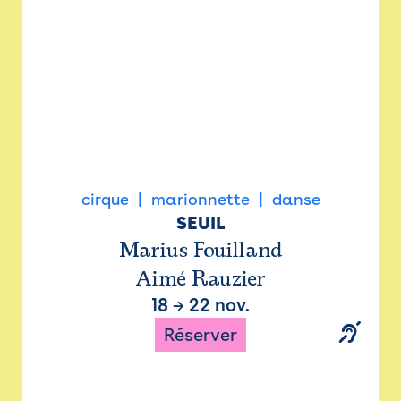
cirque
marionnette
danse
SEUIL
Marius Fouilland
Aimé Rauzier
18
→
22 nov.
Réserver