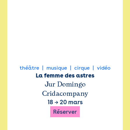
théâtre
musique
cirque
vidéo
La femme des astres
Jur Domingo
Cridacompany
18
→
20 mars
Réserver