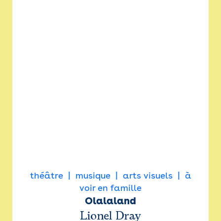
théâtre
musique
arts visuels
à
voir en famille
Olalaland
Lionel Dray