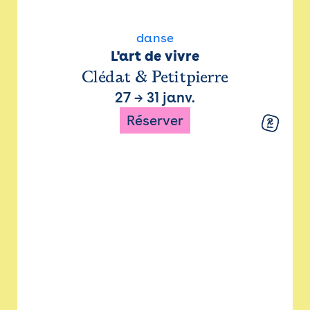
danse
L'art de vivre
Clédat & Petitpierre
27
→
31 janv.
Réserver