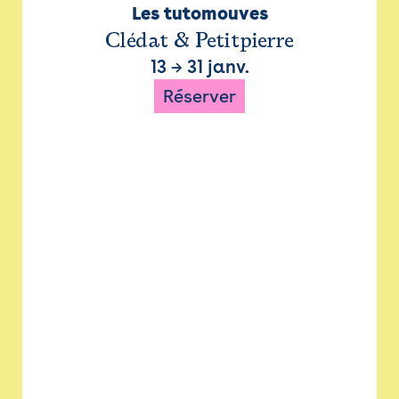
Les tutomouves
Clédat & Petitpierre
13
→
31 janv.
Réserver