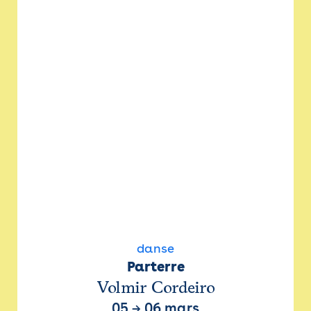
danse
Parterre
Volmir Cordeiro
05
→
06 mars