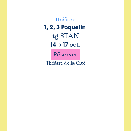
théâtre
1, 2, 3 Poquelin 
tg STAN
14
→
17 oct.
Réserver
Théâtre de la Cité