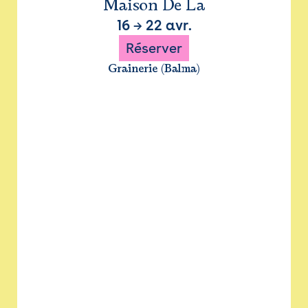
Maison De La
16
→
22 avr.
Réserver
Grainerie (Balma)