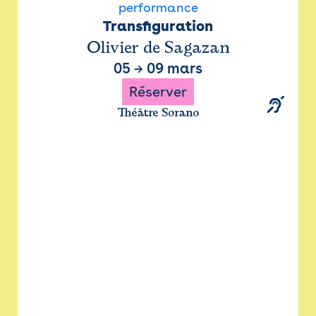
performance
Transfiguration
Olivier de Sagazan
05
→
09 mars
Réserver
Théâtre Sorano