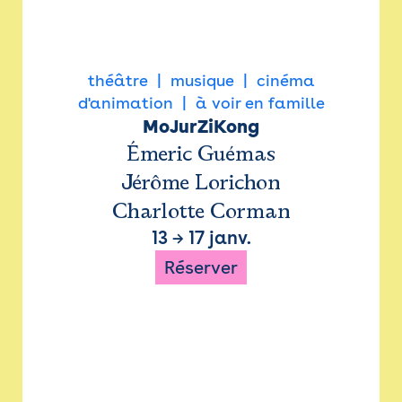
théâtre
musique
cinéma
d'animation
à voir en famille
MoJurZiKong
Émeric Guémas
Jérôme Lorichon
Charlotte Corman
13
→
17 janv.
Réserver