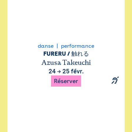
danse
performance
FURERU / 触れる
Azusa Takeuchi
24
→
25 févr.
Réserver