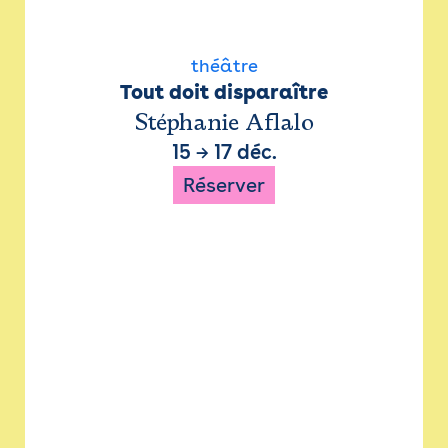
théâtre
Tout doit disparaître
Stéphanie Aflalo
15
→
17 déc.
Réserver