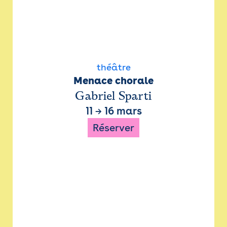
théâtre
Menace chorale
Gabriel Sparti
11
→
16 mars
Réserver