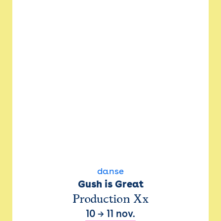
danse
Gush is Great
Production Xx
10
→
11 nov.