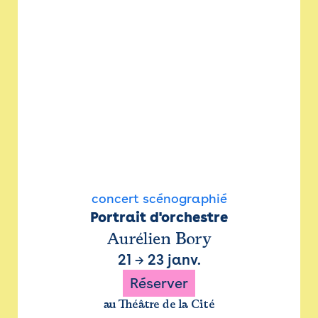
concert scénographié
Portrait d'orchestre
Aurélien Bory
21
→
23 janv.
Réserver
au Théâtre de la Cité