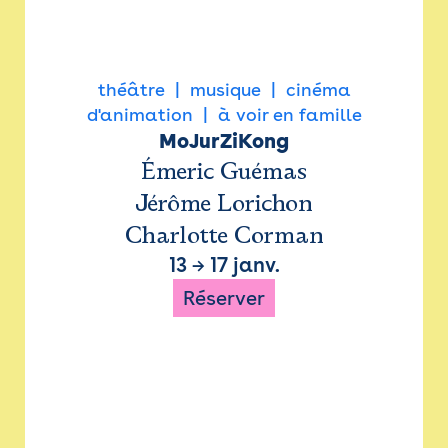
théâtre
musique
cinéma
d'animation
à voir en famille
MoJurZiKong
Émeric Guémas
Jérôme Lorichon
Charlotte Corman
13
→
17 janv.
Réserver