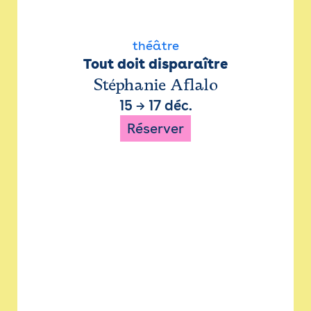
théâtre
Tout doit disparaître
Stéphanie Aflalo
15
→
17 déc.
Réserver