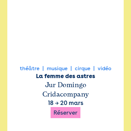
théâtre
musique
cirque
vidéo
La femme des astres
Jur Domingo
Cridacompany
18
→
20 mars
Réserver