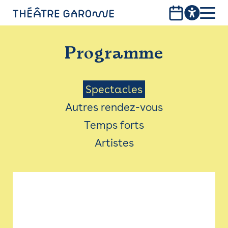
Aller
au
contenu
PROGRAMME
principal
Programme
INFOS PRATIQUES
AVEC LES PUBLICS
Menu
Spectacles
Autres rendez-vous
ACCESSIBILITÉ
Saison
Temps forts
LES PRODUCTIONS
Artistes
LE THÉÂTRE
Bistro
Billetterie