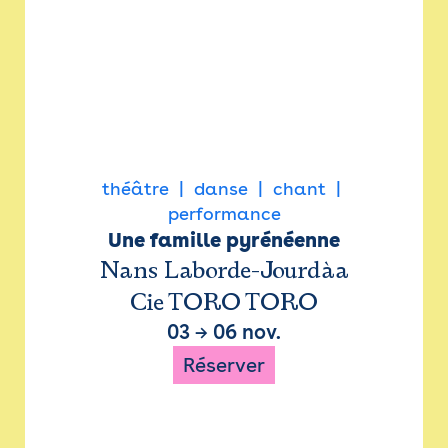
théâtre
danse
chant
performance
Une famille pyrénéenne
Nans Laborde-Jourdàa
Cie TORO TORO
03
→
06 nov.
Réserver