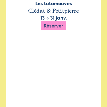
Les tutomouves
Clédat & Petitpierre
13
→
31 janv.
Réserver