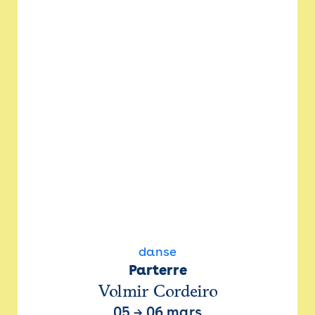
danse
Parterre
Volmir Cordeiro
05
→
06 mars