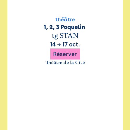
théâtre
1, 2, 3 Poquelin 
tg STAN
14
→
17 oct.
Réserver
Théâtre de la Cité