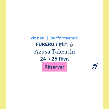
danse
performance
FURERU / 触れる
Azusa Takeuchi
24
→
25 févr.
Réserver