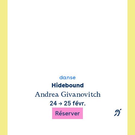
danse
Hidebound
Andrea Givanovitch
24
→
25 févr.
Réserver