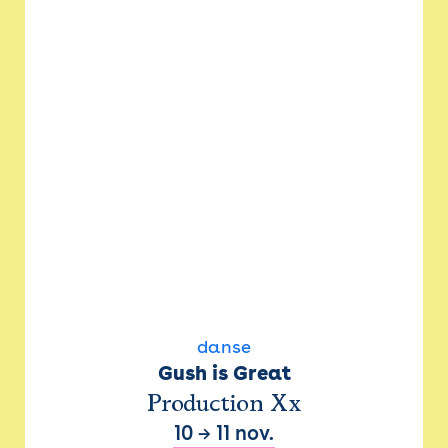
danse
Gush is Great
Production Xx
10
→
11 nov.