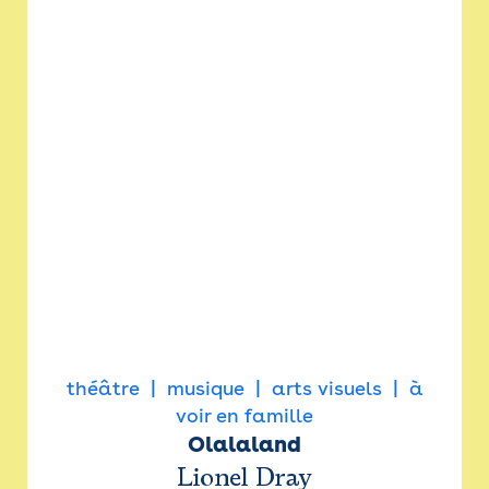
théâtre
musique
arts visuels
à
voir en famille
Olalaland
Lionel Dray