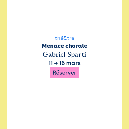
théâtre
Menace chorale
Gabriel Sparti
11
→
16 mars
Réserver