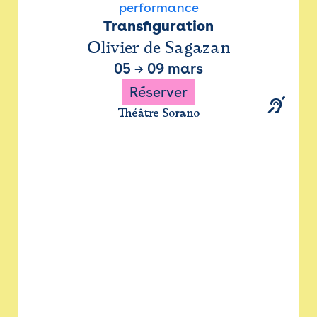
performance
Transfiguration
Olivier de Sagazan
05
→
09 mars
Réserver
Théâtre Sorano