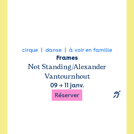
cirque
danse
à voir en famille
Frames
Not Standing/Alexander
Vantournhout
09
→
11 janv.
Réserver