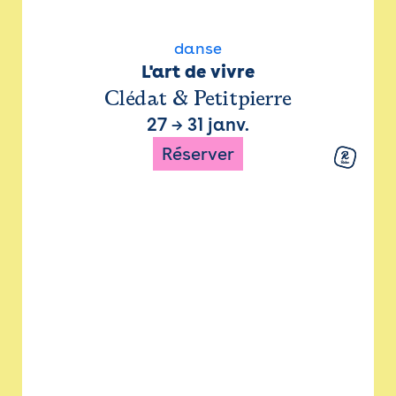
danse
L'art de vivre
Clédat & Petitpierre
27
→
31 janv.
Réserver