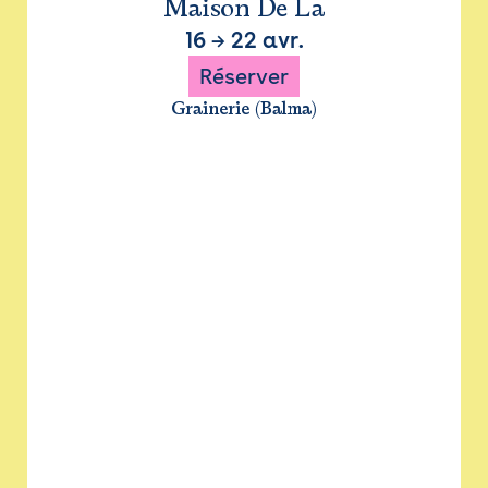
Maison De La
16
→
22 avr.
Réserver
Grainerie (Balma)