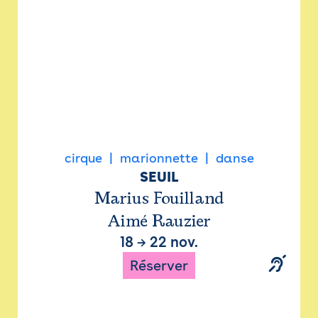
cirque
marionnette
danse
SEUIL
Marius Fouilland
Aimé Rauzier
18
→
22 nov.
Réserver