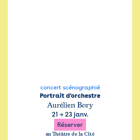
concert scénographié
Portrait d'orchestre
Aurélien Bory
21
→
23 janv.
Réserver
au Théâtre de la Cité