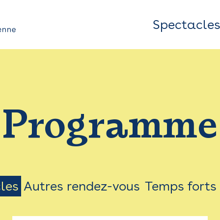
Spectacle
Top
Bar
/
Programme
Menu
les
Autres rendez-vous
Temps forts
on