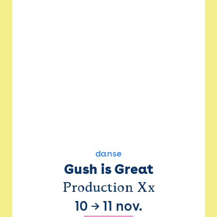
danse
Gush is Great
Production Xx
10
→
11 nov.