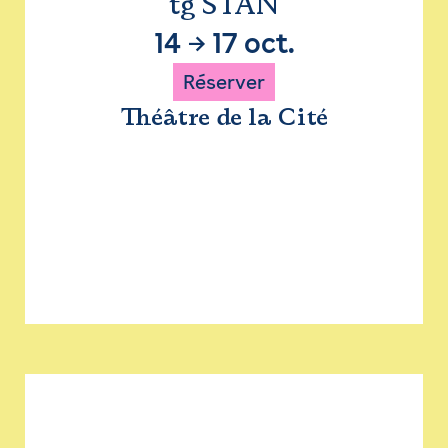
tg STAN
14
→
17 oct.
Réserver
Théâtre de la Cité