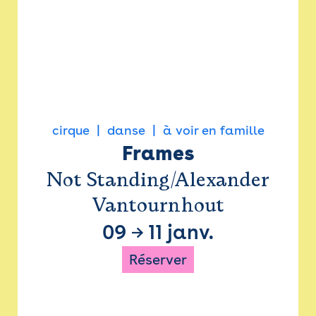
cirque
danse
à voir en famille
Frames
Not Standing/Alexander
Vantournhout
09
→
11 janv.
Réserver