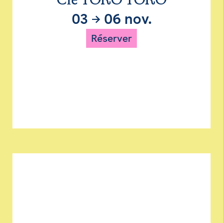
Cie TORO TORO
03
→
06 nov.
Réserver