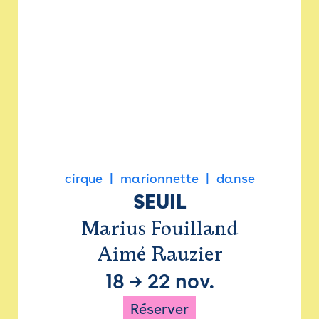
cirque
marionnette
danse
SEUIL
Marius Fouilland
Aimé Rauzier
18
→
22 nov.
Réserver