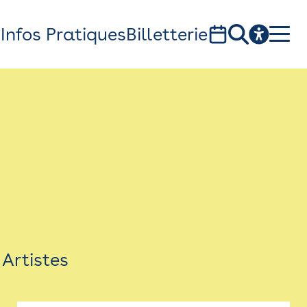
s
Infos Pratiques
Billetterie
Bistro
Billetterie
Newsletter
Espace presse
Artistes
théâtre Garonne, scène européenne
1, av. du Chateau d'eau - 31300 Toulouse