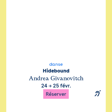
danse
Hidebound
Andrea Givanovitch
24
→
25 févr.
Réserver