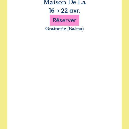
Maison De La
16
→
22 avr.
Réserver
Grainerie (Balma)