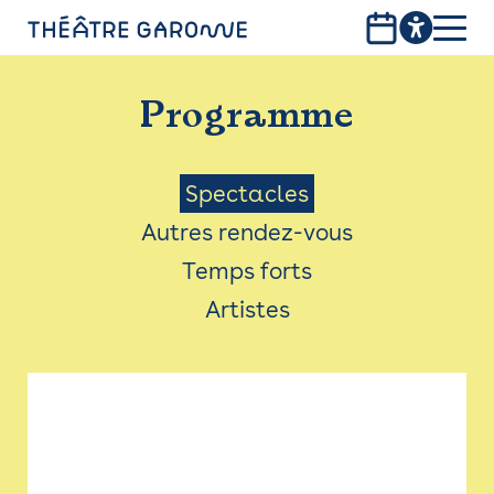
Aller
au
contenu
PROGRAMME
principal
Programme
INFOS PRATIQUES
AVEC LES PUBLICS
Menu
Spectacles
Autres rendez-vous
ACCESSIBILITÉ
Saison
Temps forts
LES PRODUCTIONS
Artistes
LE THÉÂTRE
Bistro
Billetterie