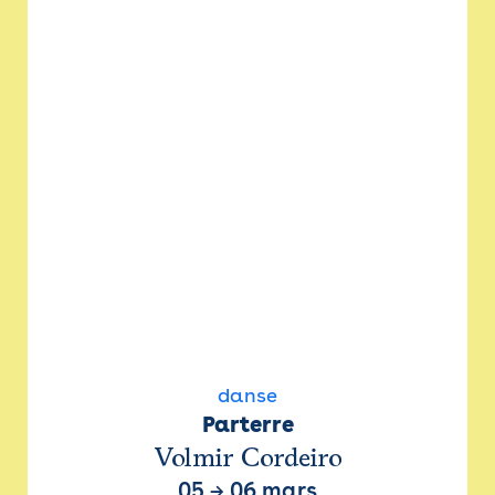
danse
Parterre
Volmir Cordeiro
05
→
06 mars