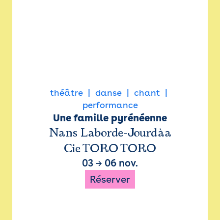
théâtre
danse
chant
performance
Une famille pyrénéenne
Nans Laborde-Jourdàa
Cie TORO TORO
03
→
06 nov.
Réserver