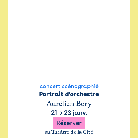
concert scénographié
Portrait d'orchestre
Aurélien Bory
21
→
23 janv.
Réserver
au Théâtre de la Cité