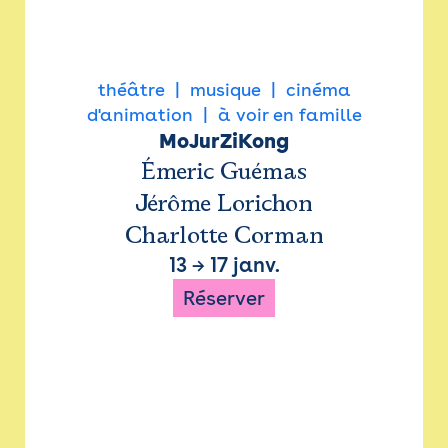
théâtre
musique
cinéma
d'animation
à voir en famille
MoJurZiKong
Émeric Guémas
Jérôme Lorichon
Charlotte Corman
13
→
17 janv.
Réserver