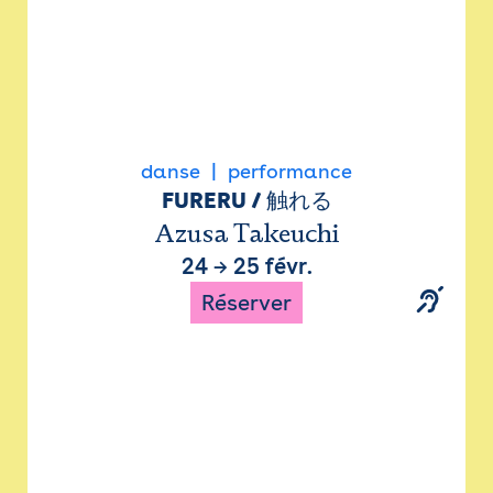
danse
performance
FURERU / 触れる
Azusa Takeuchi
24
→
25 févr.
Réserver