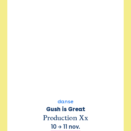
danse
Gush is Great
Production Xx
10
→
11 nov.