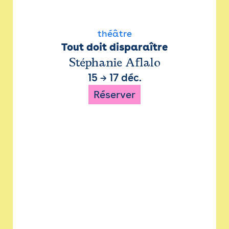
théâtre
Tout doit disparaître
Stéphanie Aflalo
15
→
17 déc.
Réserver