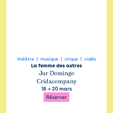
théâtre
musique
cirque
vidéo
La femme des astres
Jur Domingo
Cridacompany
18
→
20 mars
Réserver