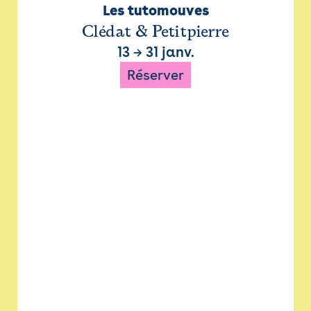
Les tutomouves
Clédat & Petitpierre
13
→
31 janv.
Réserver