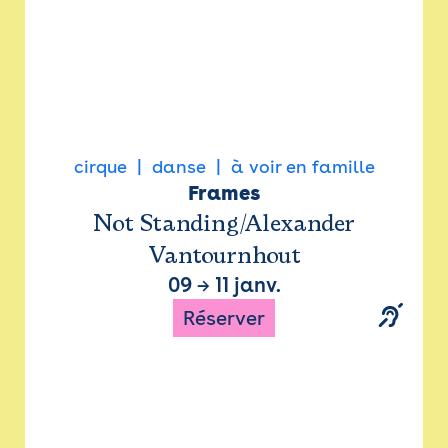
cirque
danse
à voir en famille
Frames
Not Standing/Alexander
Vantournhout
09
→
11 janv.
Réserver