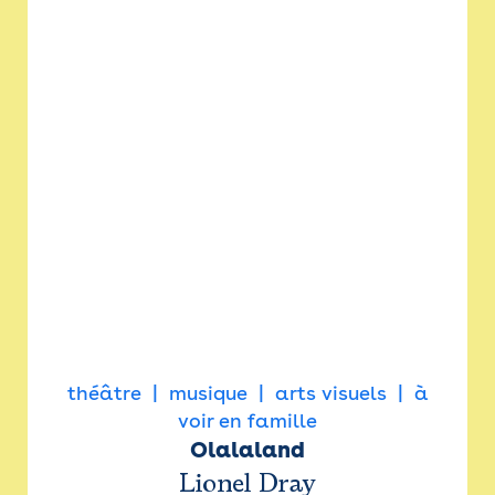
théâtre
musique
arts visuels
à
voir en famille
Olalaland
Lionel Dray