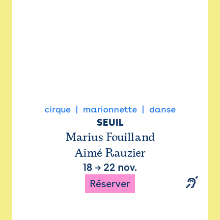
cirque
marionnette
danse
SEUIL
Marius Fouilland
Aimé Rauzier
18
→
22 nov.
Réserver