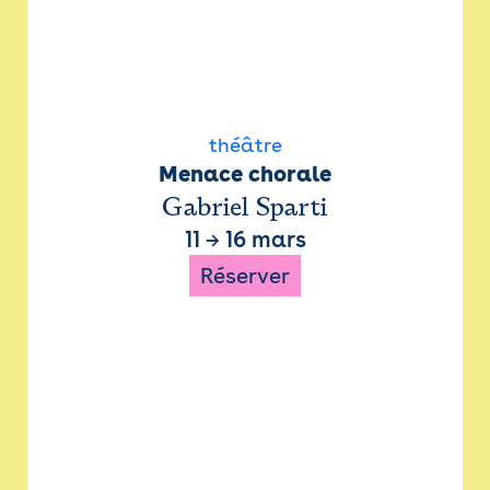
théâtre
Menace chorale
Gabriel Sparti
11
→
16 mars
Réserver