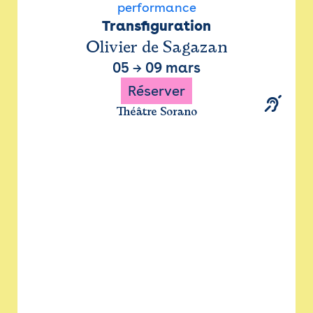
performance
Transfiguration
Olivier de Sagazan
05
→
09 mars
Réserver
Théâtre Sorano