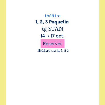
théâtre
1, 2, 3 Poquelin 
tg STAN
14
→
17 oct.
Réserver
Théâtre de la Cité