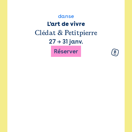
danse
L'art de vivre
Clédat & Petitpierre
27
→
31 janv.
Réserver