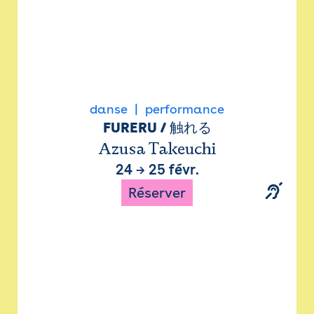
danse
performance
FURERU / 触れる
Azusa Takeuchi
24
→
25 févr.
Réserver