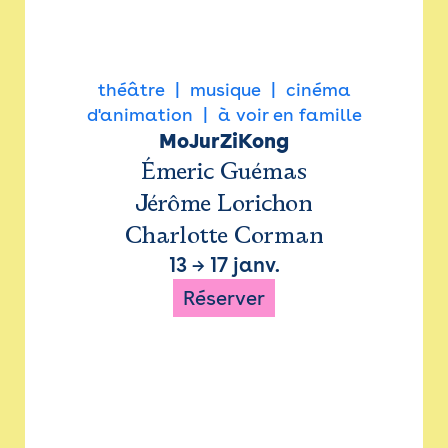
théâtre
musique
cinéma
d'animation
à voir en famille
MoJurZiKong
Émeric Guémas
Jérôme Lorichon
Charlotte Corman
13
→
17 janv.
Réserver