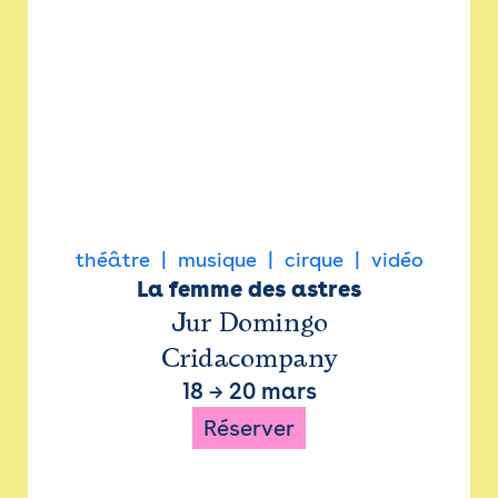
théâtre
musique
cirque
vidéo
La femme des astres
Jur Domingo
Cridacompany
18
→
20 mars
Réserver