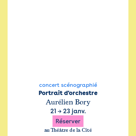
concert scénographié
Portrait d'orchestre
Aurélien Bory
21
→
23 janv.
Réserver
au Théâtre de la Cité