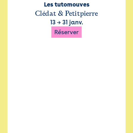
Les tutomouves
Clédat & Petitpierre
13
→
31 janv.
Réserver