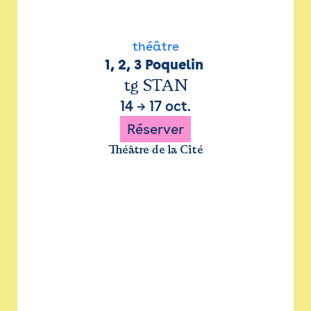
théâtre
1, 2, 3 Poquelin 
tg STAN
14
→
17 oct.
Réserver
Théâtre de la Cité