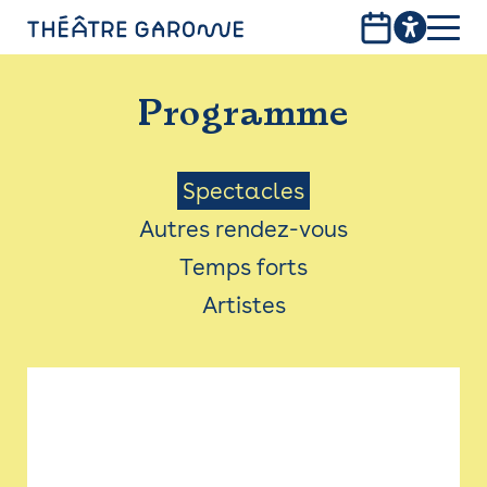
Aller
au
contenu
PROGRAMME
principal
Programme
INFOS PRATIQUES
AVEC LES PUBLICS
Menu
Spectacles
Autres rendez-vous
ACCESSIBILITÉ
Saison
Temps forts
LES PRODUCTIONS
Artistes
LE THÉÂTRE
Bistro
Billetterie