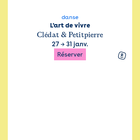
danse
L'art de vivre
Clédat & Petitpierre
27
→
31 janv.
Réserver