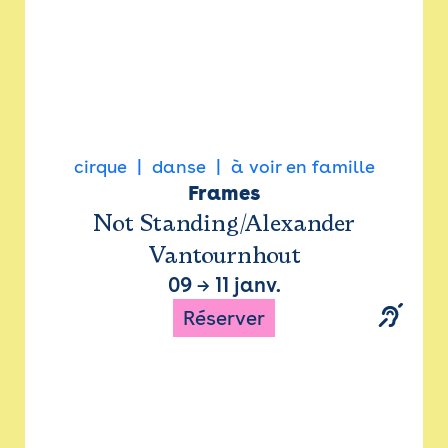
cirque
danse
à voir en famille
Frames
Not Standing/Alexander
Vantournhout
09
→
11 janv.
Réserver