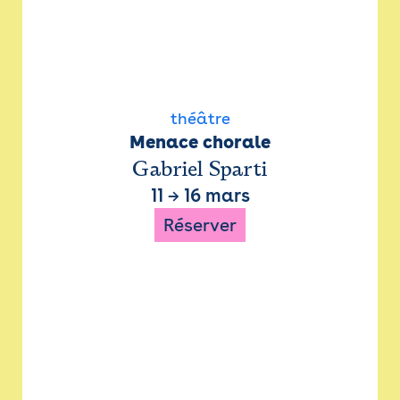
théâtre
Menace chorale
Gabriel Sparti
11
→
16 mars
Réserver