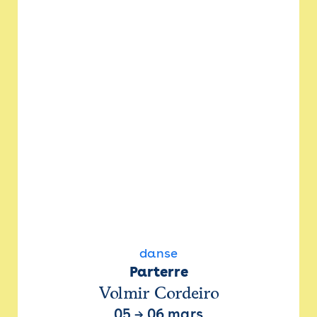
danse
Parterre
Volmir Cordeiro
05
→
06 mars