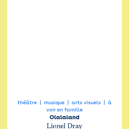
théâtre
musique
arts visuels
à
voir en famille
Olalaland
Lionel Dray