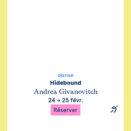
danse
Hidebound
Andrea Givanovitch
24
→
25 févr.
Réserver