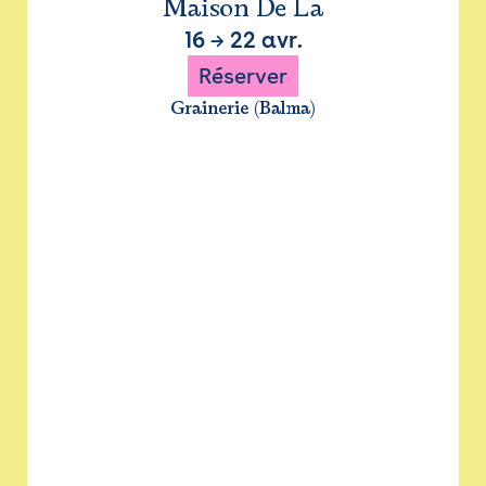
Maison De La
16
→
22 avr.
Réserver
Grainerie (Balma)