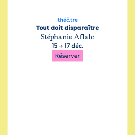
théâtre
Tout doit disparaître
Stéphanie Aflalo
15
→
17 déc.
Réserver