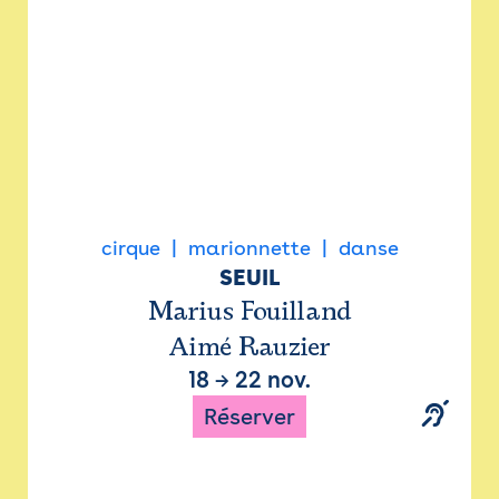
cirque
marionnette
danse
SEUIL
Marius Fouilland
Aimé Rauzier
18
→
22 nov.
Réserver