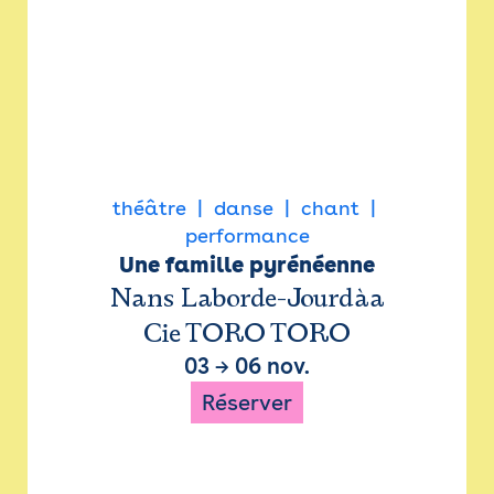
théâtre
danse
chant
performance
Une famille pyrénéenne
Nans Laborde-Jourdàa
Cie TORO TORO
03
→
06 nov.
Réserver