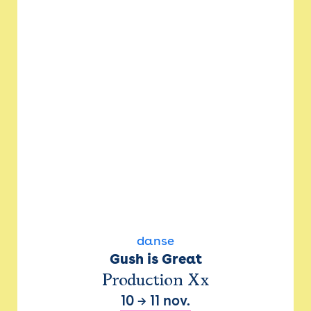
danse
Gush is Great
Production Xx
10
→
11 nov.