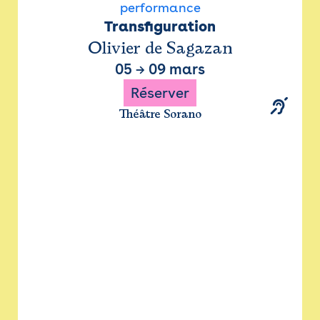
performance
Transfiguration
Olivier de Sagazan
05
→
09 mars
Réserver
Théâtre Sorano