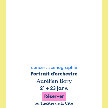
concert scénographié
Portrait d'orchestre
Aurélien Bory
21
→
23 janv.
Réserver
au Théâtre de la Cité