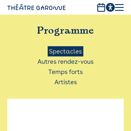
Aller
au
contenu
PROGRAMME
principal
Programme
INFOS PRATIQUES
AVEC LES PUBLICS
Menu
Spectacles
Autres rendez-vous
ACCESSIBILITÉ
Saison
Temps forts
LES PRODUCTIONS
Artistes
LE THÉÂTRE
Bistro
Billetterie