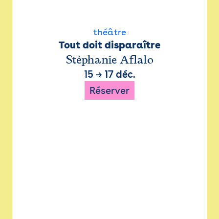
théâtre
Tout doit disparaître
Stéphanie Aflalo
15
→
17 déc.
Réserver