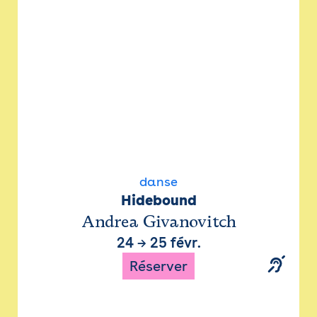
danse
Hidebound
Andrea Givanovitch
24
→
25 févr.
Réserver