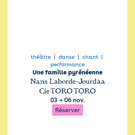
théâtre
danse
chant
performance
Une famille pyrénéenne
Nans Laborde-Jourdàa
Cie TORO TORO
03
→
06 nov.
Réserver