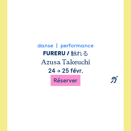
danse
performance
FURERU / 触れる
Azusa Takeuchi
24
→
25 févr.
Réserver