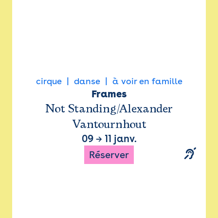
cirque
danse
à voir en famille
Frames
Not Standing/Alexander
Vantournhout
09
→
11 janv.
Réserver