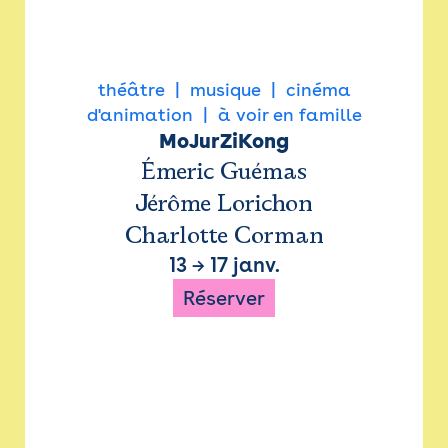
théâtre
musique
cinéma
d'animation
à voir en famille
MoJurZiKong
Émeric Guémas
Jérôme Lorichon
Charlotte Corman
13
→
17 janv.
Réserver