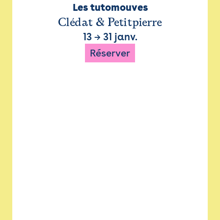
Les tutomouves
Clédat & Petitpierre
13
→
31 janv.
Réserver