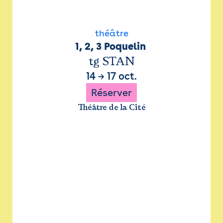
théâtre
1, 2, 3 Poquelin 
tg STAN
14
→
17 oct.
Réserver
Théâtre de la Cité