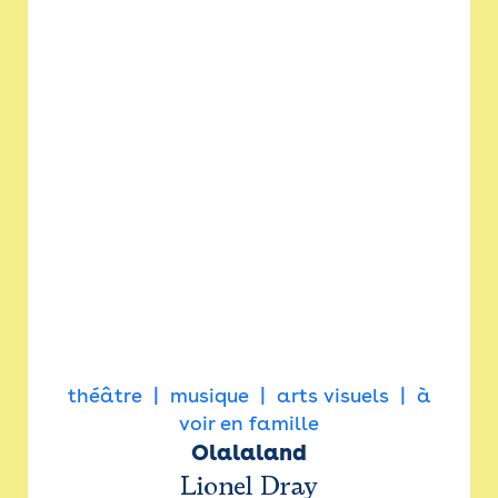
théâtre
musique
arts visuels
à
voir en famille
Olalaland
Lionel Dray