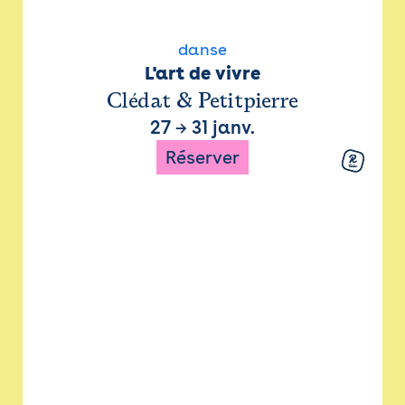
danse
L'art de vivre
Clédat & Petitpierre
27
→
31 janv.
Réserver