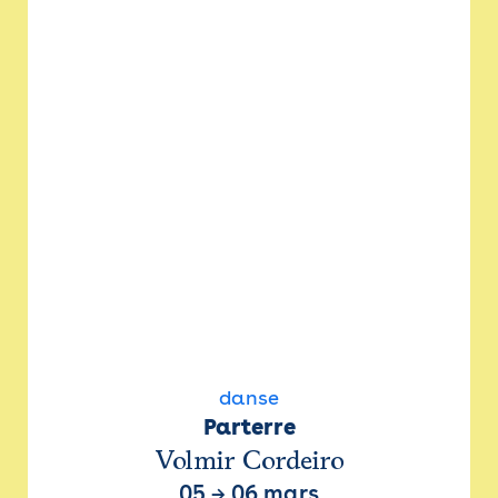
danse
Parterre
Volmir Cordeiro
05
→
06 mars