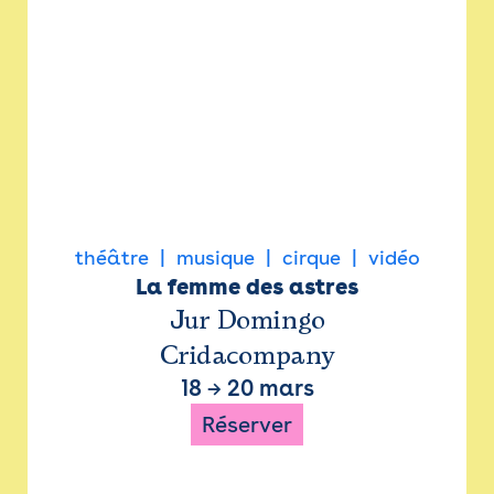
théâtre
musique
cirque
vidéo
La femme des astres
Jur Domingo
Cridacompany
18
→
20 mars
Réserver