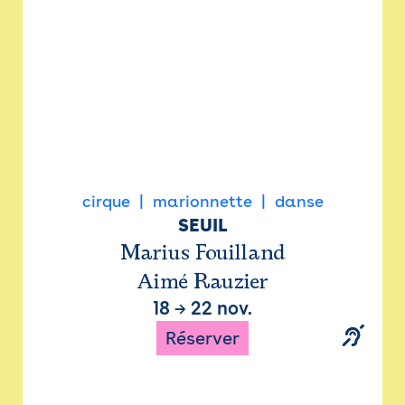
cirque
marionnette
danse
SEUIL
Marius Fouilland
Aimé Rauzier
18
→
22 nov.
Réserver