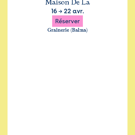
Maison De La
16
→
22 avr.
Réserver
Grainerie (Balma)