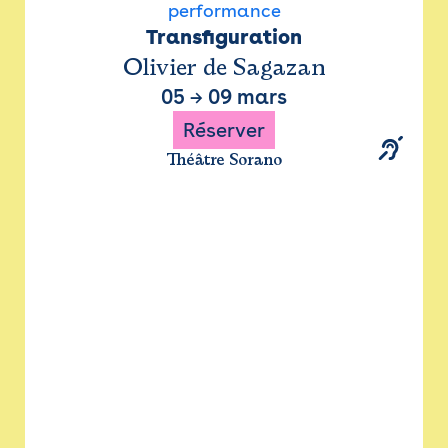
performance
Transfiguration
Olivier de Sagazan
05
→
09 mars
Réserver
Théâtre Sorano