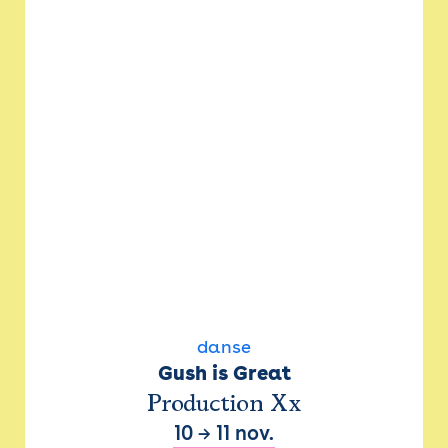
danse
Gush is Great
Production Xx
10
→
11 nov.