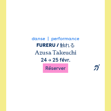
danse
performance
FURERU / 触れる
Azusa Takeuchi
24
→
25 févr.
Réserver