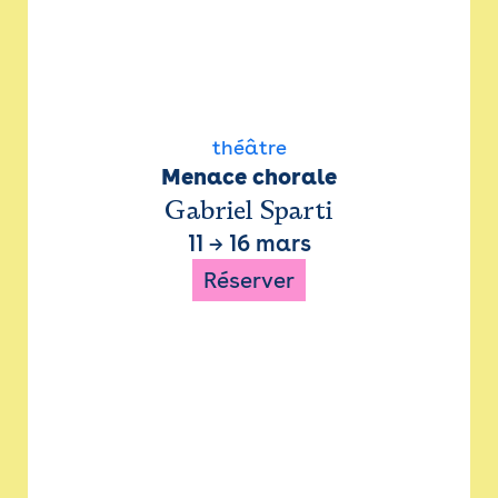
théâtre
Menace chorale
Gabriel Sparti
11
→
16 mars
Réserver