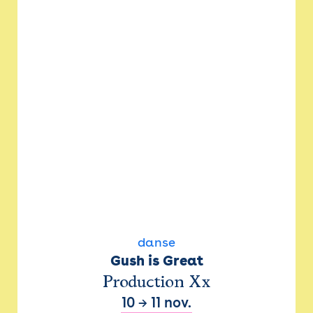
danse
Gush is Great
Production Xx
10
→
11 nov.