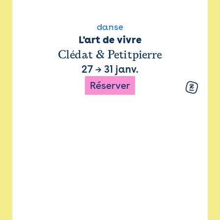
danse
L'art de vivre
Clédat & Petitpierre
27
→
31 janv.
Réserver