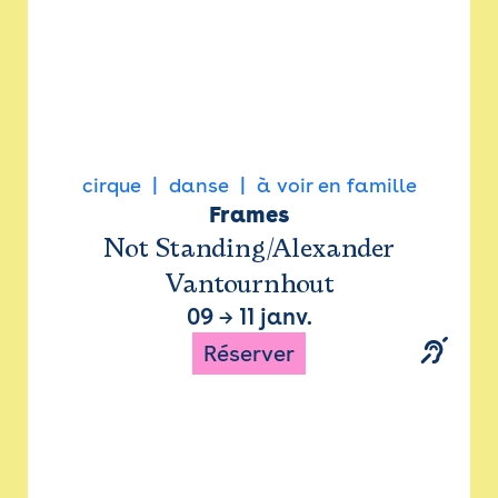
cirque
danse
à voir en famille
Frames
Not Standing/Alexander
Vantournhout
09
→
11 janv.
Réserver