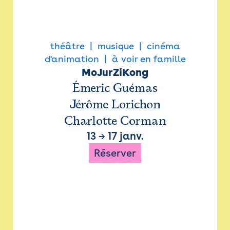
théâtre
musique
cinéma
d'animation
à voir en famille
MoJurZiKong
Émeric Guémas
Jérôme Lorichon
Charlotte Corman
13
→
17 janv.
Réserver