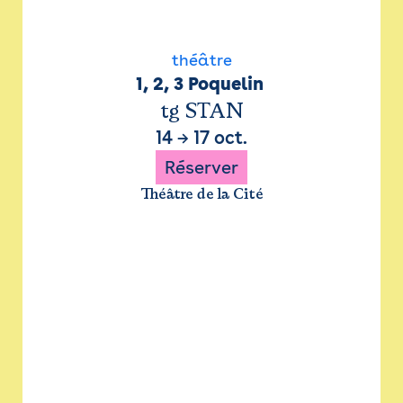
théâtre
1, 2, 3 Poquelin 
tg STAN
14
→
17 oct.
Réserver
Théâtre de la Cité