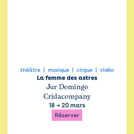
théâtre
musique
cirque
vidéo
La femme des astres
Jur Domingo
Cridacompany
18
→
20 mars
Réserver