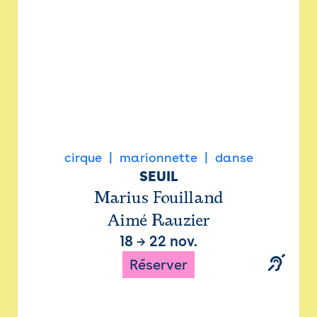
cirque
marionnette
danse
SEUIL
Marius Fouilland
Aimé Rauzier
18
→
22 nov.
Réserver