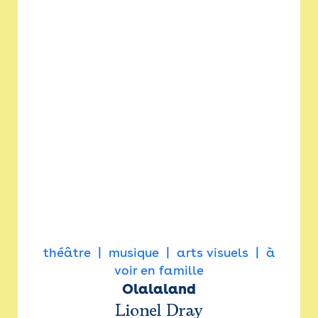
théâtre
musique
arts visuels
à
voir en famille
Olalaland
Lionel Dray