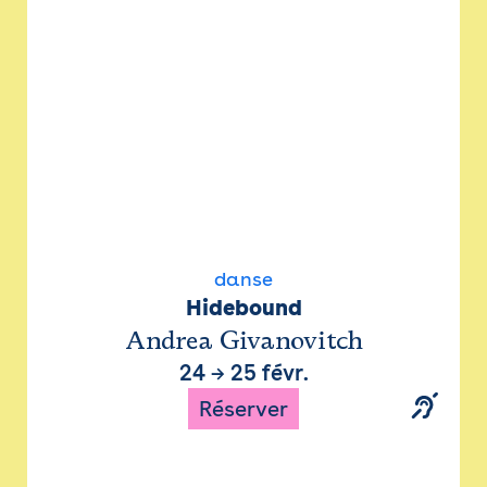
danse
Hidebound
Andrea Givanovitch
24
→
25 févr.
Réserver