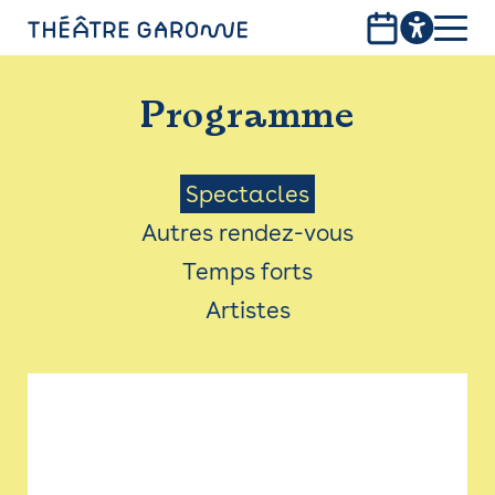
Aller
au
contenu
PROGRAMME
principal
Programme
INFOS PRATIQUES
AVEC LES PUBLICS
Menu
Spectacles
Autres rendez-vous
ACCESSIBILITÉ
Saison
Temps forts
LES PRODUCTIONS
Artistes
LE THÉÂTRE
Bistro
Billetterie