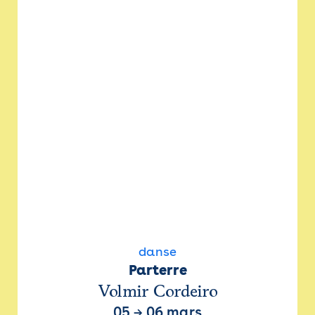
danse
Parterre
Volmir Cordeiro
05
→
06 mars