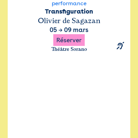
performance
Transfiguration
Olivier de Sagazan
05
→
09 mars
Réserver
Théâtre Sorano