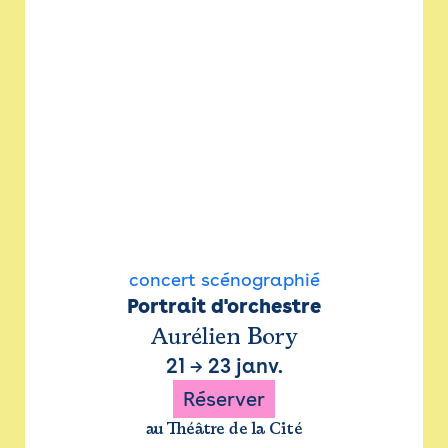
concert scénographié
Portrait d'orchestre
Aurélien Bory
21
→
23 janv.
Réserver
au Théâtre de la Cité