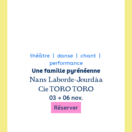
théâtre
danse
chant
performance
Une famille pyrénéenne
Nans Laborde-Jourdàa
Cie TORO TORO
03
→
06 nov.
Réserver