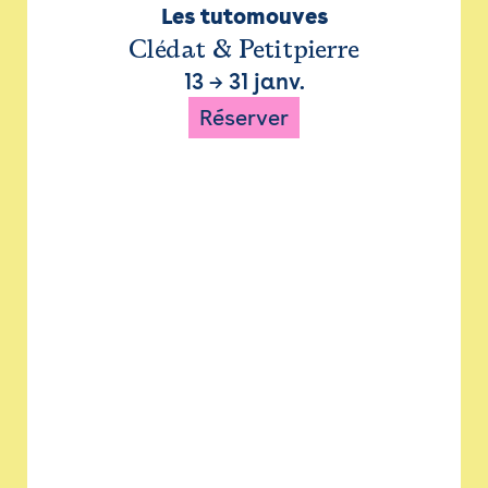
Les tutomouves
Clédat & Petitpierre
13
→
31 janv.
Réserver