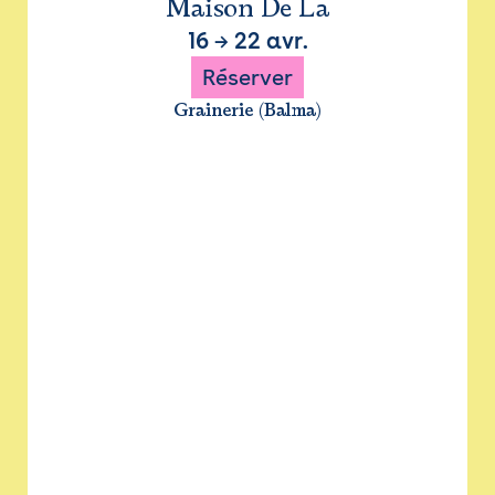
Maison De La
16
→
22 avr.
Réserver
Grainerie (Balma)