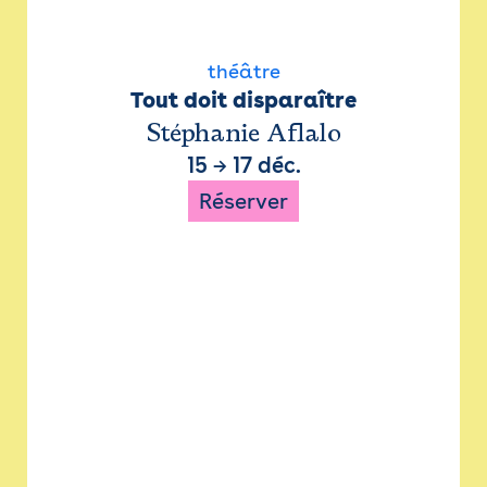
théâtre
Tout doit disparaître
Stéphanie Aflalo
15
→
17 déc.
Réserver