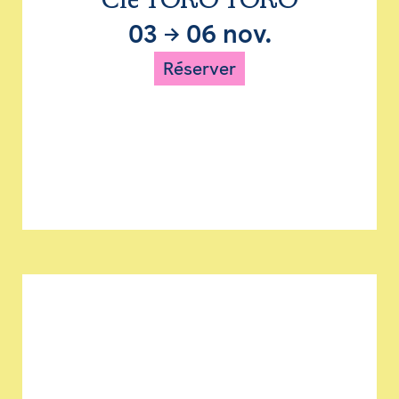
Cie TORO TORO
03
→
06 nov.
Réserver