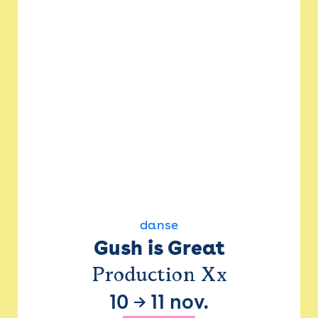
danse
Gush is Great
Production Xx
10
→
11 nov.