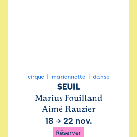
cirque
marionnette
danse
SEUIL
Marius Fouilland
Aimé Rauzier
18
→
22 nov.
Réserver