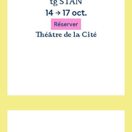
tg STAN
14
→
17 oct.
Réserver
Théâtre de la Cité