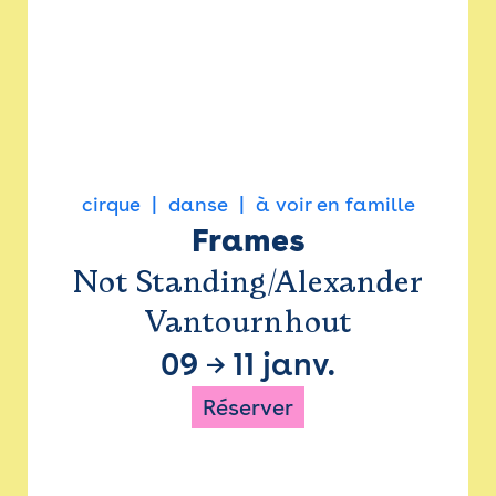
cirque
danse
à voir en famille
Frames
Not Standing/Alexander
Vantournhout
09
→
11 janv.
Réserver