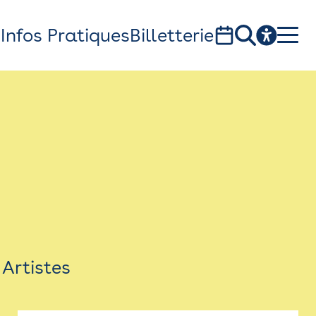
s
Infos Pratiques
Billetterie
Bistro
Billetterie
Newsletter
Espace presse
Artistes
théâtre Garonne, scène européenne
1, av. du Chateau d'eau - 31300 Toulouse