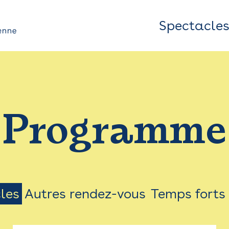
Spectacle
Top
Bar
/
Programme
Menu
les
Autres rendez-vous
Temps forts
on