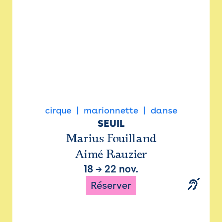
cirque
marionnette
danse
SEUIL
Marius Fouilland
Aimé Rauzier
18
→
22 nov.
Réserver