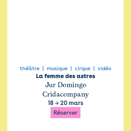
théâtre
musique
cirque
vidéo
La femme des astres
Jur Domingo
Cridacompany
18
→
20 mars
Réserver