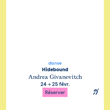
danse
Hidebound
Andrea Givanovitch
24
→
25 févr.
Réserver