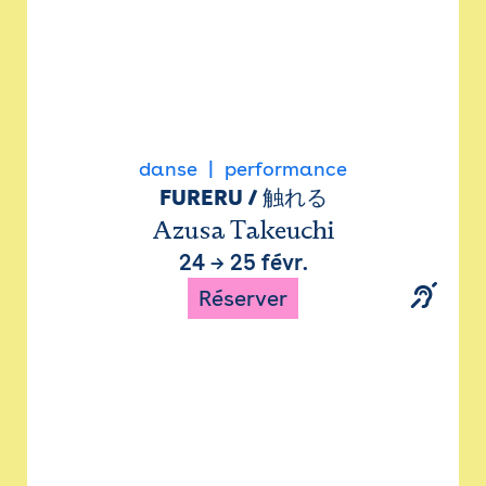
danse
performance
FURERU / 触れる
Azusa Takeuchi
24
→
25 févr.
Réserver