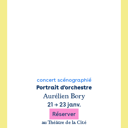
concert scénographié
Portrait d'orchestre
Aurélien Bory
21
→
23 janv.
Réserver
au Théâtre de la Cité