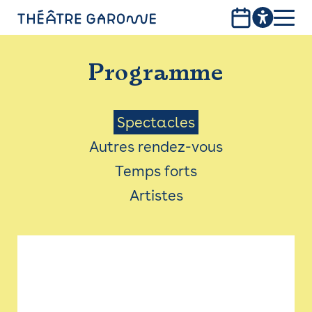
Aller
au
contenu
PROGRAMME
principal
Programme
INFOS PRATIQUES
AVEC LES PUBLICS
Menu
Spectacles
Autres rendez-vous
ACCESSIBILITÉ
Saison
Temps forts
LES PRODUCTIONS
Artistes
LE THÉÂTRE
Bistro
Billetterie