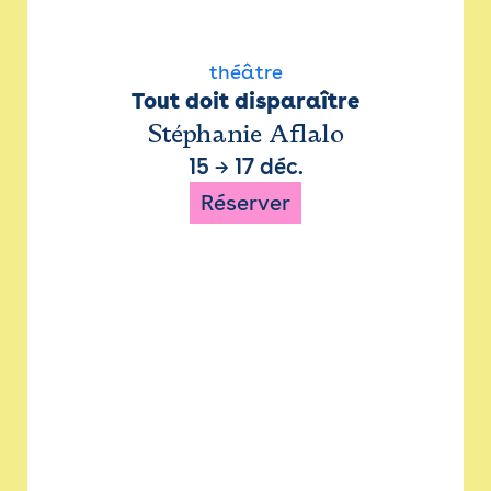
théâtre
Tout doit disparaître
Stéphanie Aflalo
15
→
17 déc.
Réserver