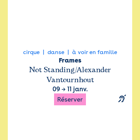
cirque
danse
à voir en famille
Frames
Not Standing/Alexander
Vantournhout
09
→
11 janv.
Réserver