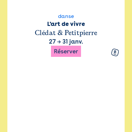
danse
L'art de vivre
Clédat & Petitpierre
27
→
31 janv.
Réserver