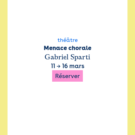
théâtre
Menace chorale
Gabriel Sparti
11
→
16 mars
Réserver