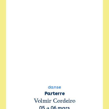
danse
Parterre
Volmir Cordeiro
05
→
06 mars