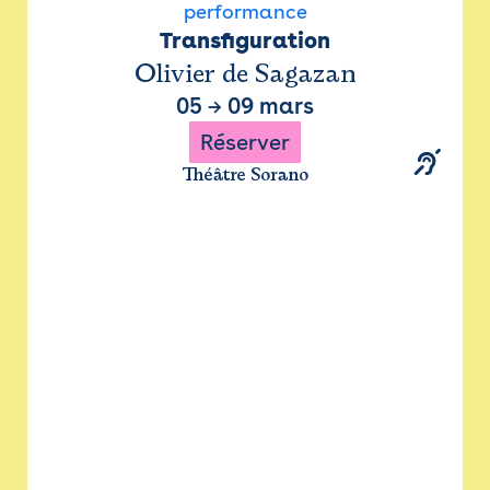
performance
Transfiguration
Olivier de Sagazan
05
→
09 mars
Réserver
Théâtre Sorano