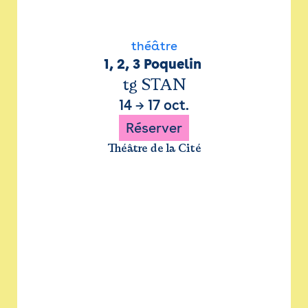
théâtre
1, 2, 3 Poquelin 
tg STAN
14
→
17 oct.
Réserver
Théâtre de la Cité