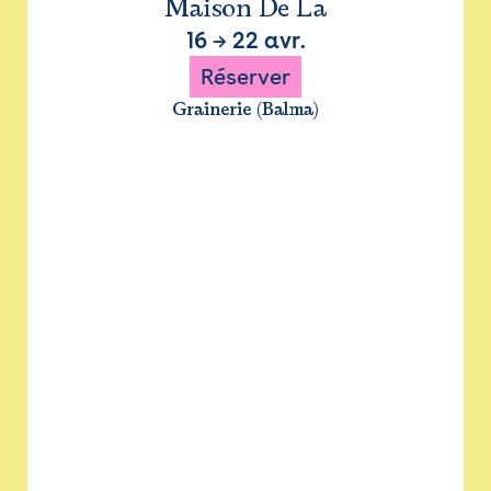
Maison De La
16
→
22 avr.
Réserver
Grainerie (Balma)