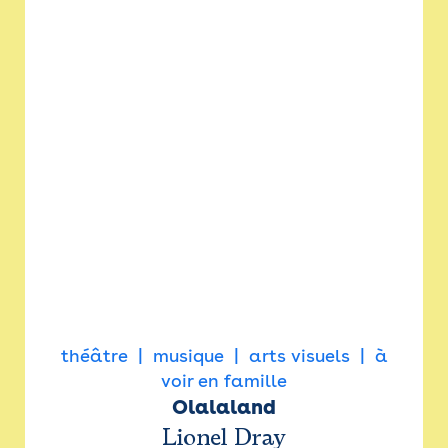
théâtre
musique
arts visuels
à
voir en famille
Olalaland
Lionel Dray