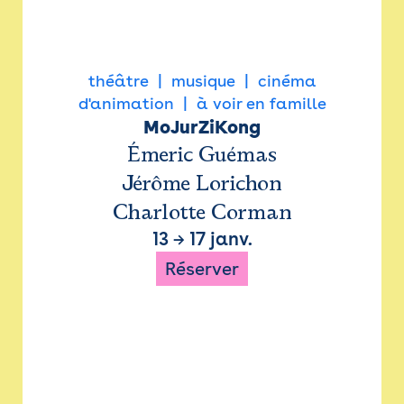
théâtre
musique
cinéma
d'animation
à voir en famille
MoJurZiKong
Émeric Guémas
Jérôme Lorichon
Charlotte Corman
13
→
17 janv.
Réserver