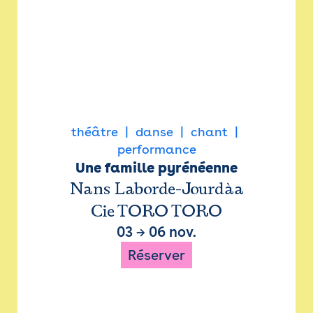
théâtre
danse
chant
performance
Une famille pyrénéenne
Nans Laborde-Jourdàa
Cie TORO TORO
03
→
06 nov.
Réserver