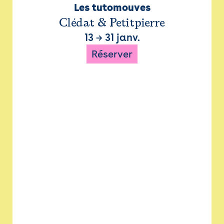
Les tutomouves
Clédat & Petitpierre
13
→
31 janv.
Réserver