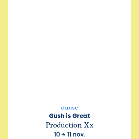
danse
Gush is Great
Production Xx
10
→
11 nov.