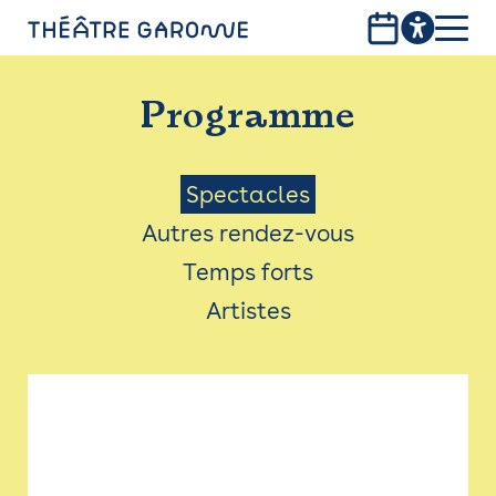
Aller
au
contenu
PROGRAMME
principal
Programme
INFOS PRATIQUES
AVEC LES PUBLICS
Menu
Spectacles
Autres rendez-vous
ACCESSIBILITÉ
Saison
Temps forts
LES PRODUCTIONS
Artistes
LE THÉÂTRE
Bistro
Billetterie