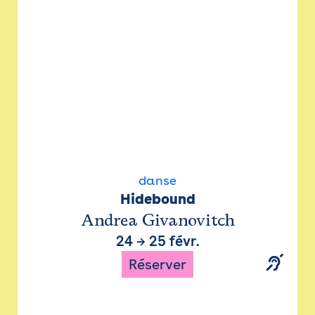
danse
Hidebound
Andrea Givanovitch
24
→
25 févr.
Réserver