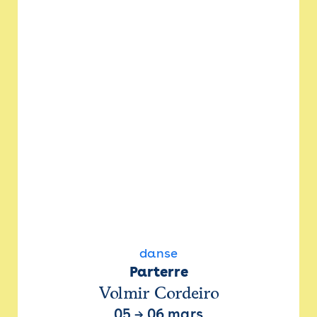
danse
Parterre
Volmir Cordeiro
05
→
06 mars