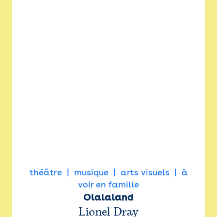
théâtre
musique
arts visuels
à
voir en famille
Olalaland
Lionel Dray