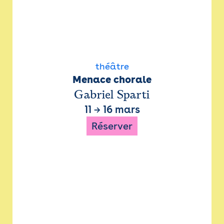
théâtre
Menace chorale
Gabriel Sparti
11
→
16 mars
Réserver