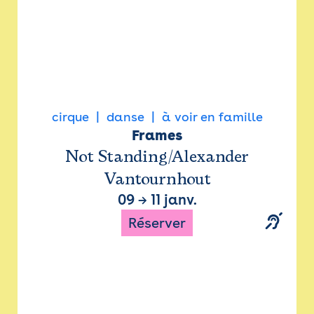
cirque
danse
à voir en famille
Frames
Not Standing/Alexander
Vantournhout
09
→
11 janv.
Réserver