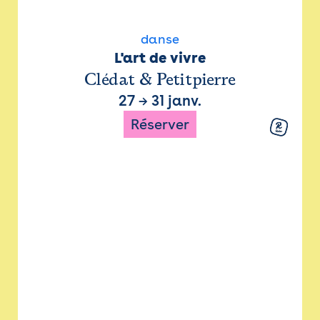
danse
L'art de vivre
Clédat & Petitpierre
27
→
31 janv.
Réserver