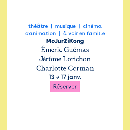
théâtre
musique
cinéma
d'animation
à voir en famille
MoJurZiKong
Émeric Guémas
Jérôme Lorichon
Charlotte Corman
13
→
17 janv.
Réserver