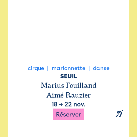
cirque
marionnette
danse
SEUIL
Marius Fouilland
Aimé Rauzier
18
→
22 nov.
Réserver