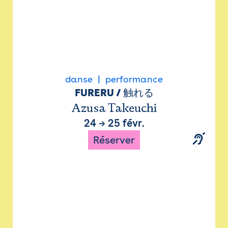
danse
performance
FURERU / 触れる
Azusa Takeuchi
24
→
25 févr.
Réserver