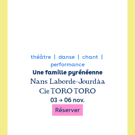
théâtre
danse
chant
performance
Une famille pyrénéenne
Nans Laborde-Jourdàa
Cie TORO TORO
03
→
06 nov.
Réserver