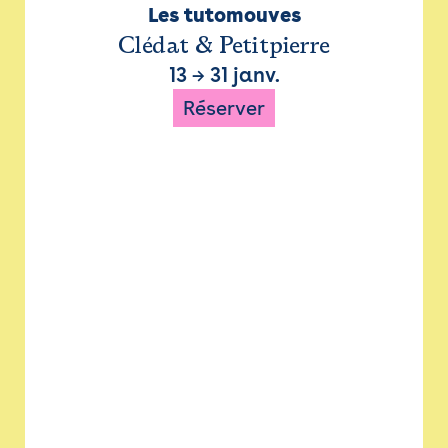
Les tutomouves
Clédat & Petitpierre
13
→
31 janv.
Réserver