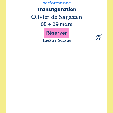
performance
Transfiguration
Olivier de Sagazan
05
→
09 mars
Réserver
Théâtre Sorano