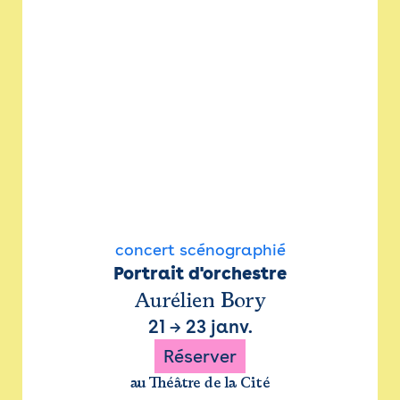
concert scénographié
Portrait d'orchestre
Aurélien Bory
21
→
23 janv.
Réserver
au Théâtre de la Cité