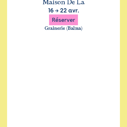
Maison De La
16
→
22 avr.
Réserver
Grainerie (Balma)