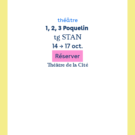
théâtre
1, 2, 3 Poquelin 
tg STAN
14
→
17 oct.
Réserver
Théâtre de la Cité