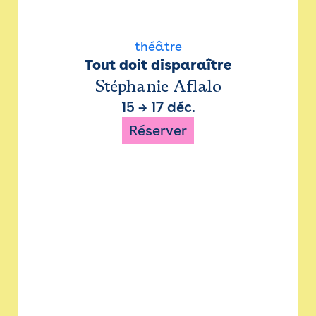
théâtre
Tout doit disparaître
Stéphanie Aflalo
15
→
17 déc.
Réserver