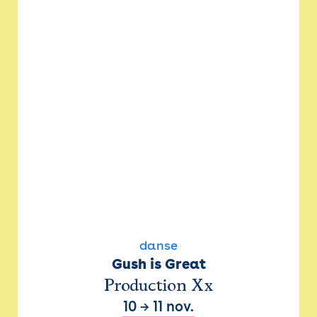
danse
Gush is Great
Production Xx
10
→
11 nov.