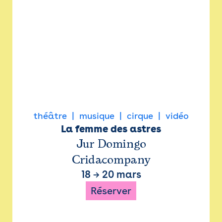
théâtre
musique
cirque
vidéo
La femme des astres
Jur Domingo
Cridacompany
18
→
20 mars
Réserver