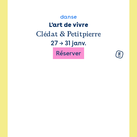
danse
L'art de vivre
Clédat & Petitpierre
27
→
31 janv.
Réserver