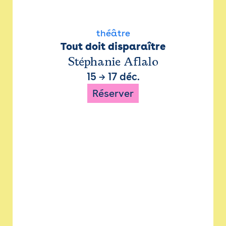
théâtre
Tout doit disparaître
Stéphanie Aflalo
15
→
17 déc.
Réserver