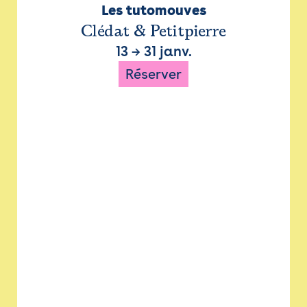
Les tutomouves
Clédat & Petitpierre
13
→
31 janv.
Réserver