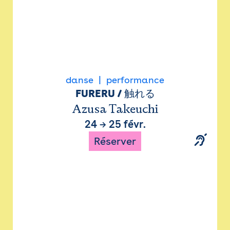
danse
performance
FURERU / 触れる
Azusa Takeuchi
24
→
25 févr.
Réserver