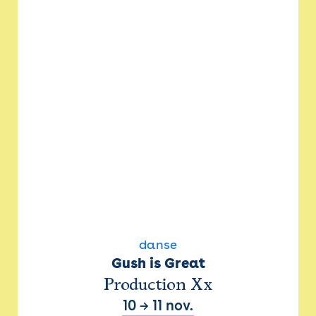
danse
Gush is Great
Production Xx
10
→
11 nov.