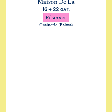
Maison De La
16
→
22 avr.
Réserver
Grainerie (Balma)