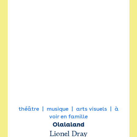
théâtre
musique
arts visuels
à
voir en famille
Olalaland
Lionel Dray