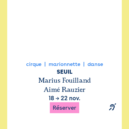
cirque
marionnette
danse
SEUIL
Marius Fouilland
Aimé Rauzier
18
→
22 nov.
Réserver