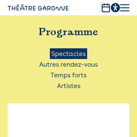
Aller
au
contenu
PROGRAMME
principal
Programme
INFOS PRATIQUES
AVEC LES PUBLICS
Menu
Spectacles
Autres rendez-vous
ACCESSIBILITÉ
Saison
Temps forts
LES PRODUCTIONS
Artistes
LE THÉÂTRE
Bistro
Billetterie