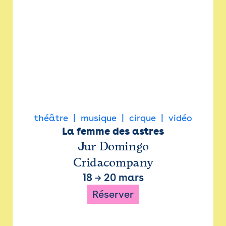
théâtre
musique
cirque
vidéo
La femme des astres
Jur Domingo
Cridacompany
18
→
20 mars
Réserver