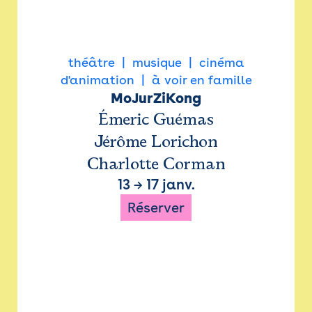
théâtre
musique
cinéma
d'animation
à voir en famille
MoJurZiKong
Émeric Guémas
Jérôme Lorichon
Charlotte Corman
13
→
17 janv.
Réserver