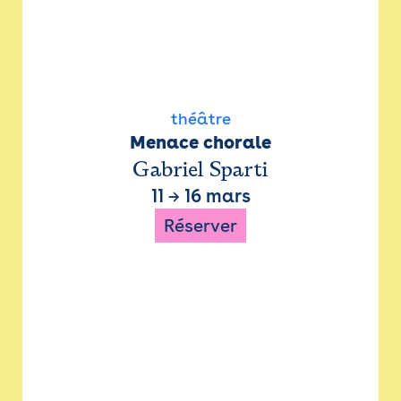
théâtre
Menace chorale
Gabriel Sparti
11
→
16 mars
Réserver