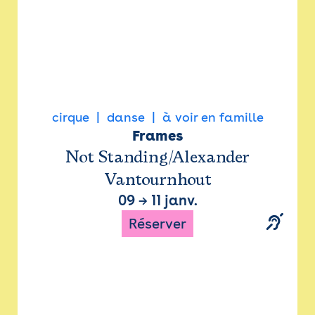
cirque
danse
à voir en famille
Frames
Not Standing/Alexander
Vantournhout
09
→
11 janv.
Réserver