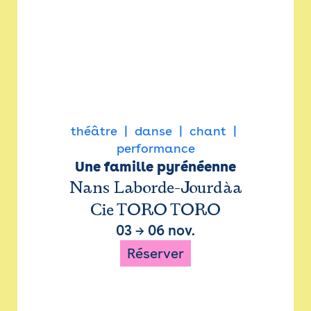
théâtre
danse
chant
performance
Une famille pyrénéenne
Nans Laborde-Jourdàa
Cie TORO TORO
03
→
06 nov.
Réserver