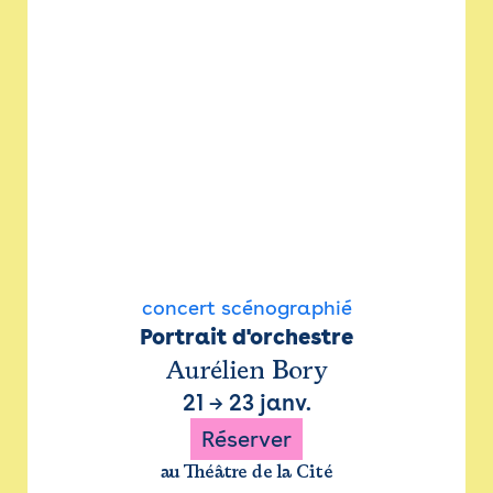
concert scénographié
Portrait d'orchestre
Aurélien Bory
21
→
23 janv.
Réserver
au Théâtre de la Cité