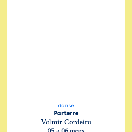
danse
Parterre
Volmir Cordeiro
05
→
06 mars