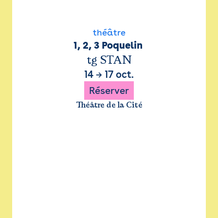
théâtre
1, 2, 3 Poquelin 
tg STAN
14
→
17 oct.
Réserver
Théâtre de la Cité