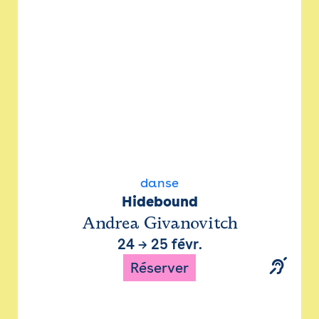
danse
Hidebound
Andrea Givanovitch
24
→
25 févr.
Réserver