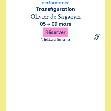
performance
Transfiguration
Olivier de Sagazan
05
→
09 mars
Réserver
Théâtre Sorano