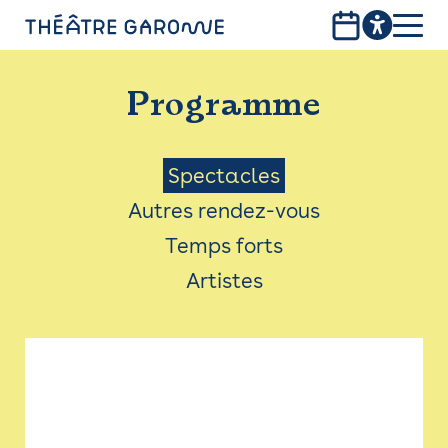
Aller
au
contenu
PROGRAMME
principal
Programme
INFOS PRATIQUES
AVEC LES PUBLICS
Menu
Spectacles
Autres rendez-vous
ACCESSIBILITÉ
Saison
Temps forts
LES PRODUCTIONS
Artistes
LE THÉÂTRE
Bistro
Billetterie