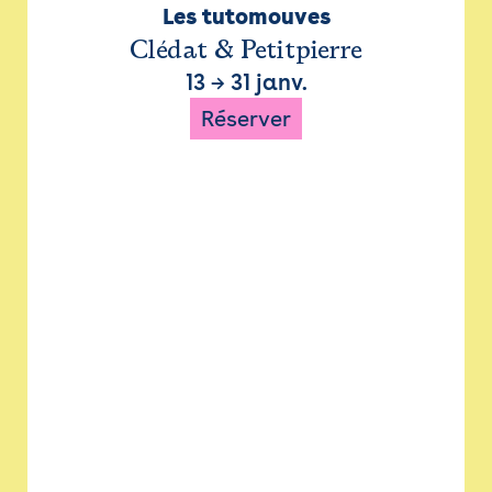
Les tutomouves
Clédat & Petitpierre
13
→
31 janv.
Réserver