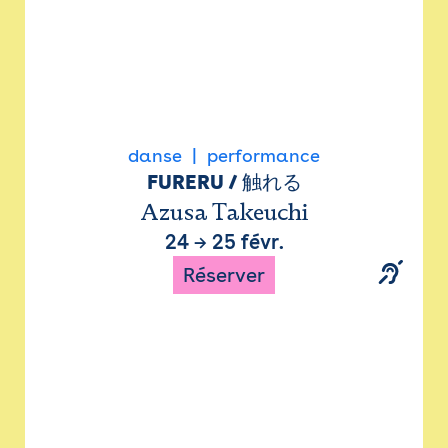
danse
performance
FURERU / 触れる
Azusa Takeuchi
24
→
25 févr.
Réserver