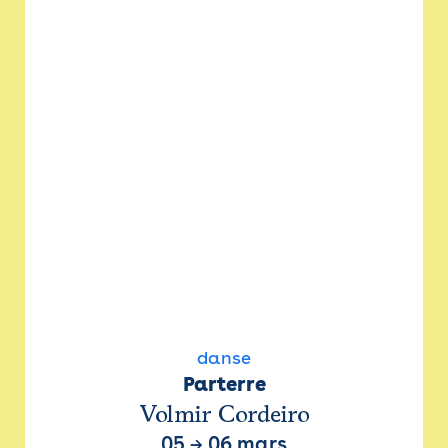
danse
Parterre
Volmir Cordeiro
05
→
06 mars