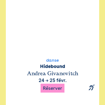
danse
Hidebound
Andrea Givanovitch
24
→
25 févr.
Réserver