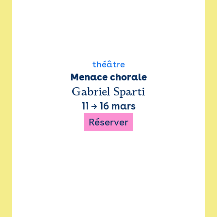
théâtre
Menace chorale
Gabriel Sparti
11
→
16 mars
Réserver