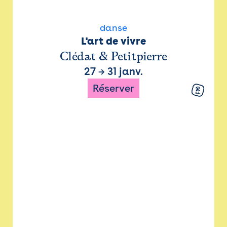
danse
L'art de vivre
Clédat & Petitpierre
27
→
31 janv.
Réserver