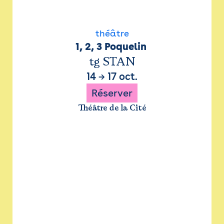
théâtre
1, 2, 3 Poquelin 
tg STAN
14
→
17 oct.
Réserver
Théâtre de la Cité