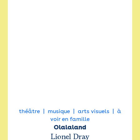
théâtre
musique
arts visuels
à
voir en famille
Olalaland
Lionel Dray