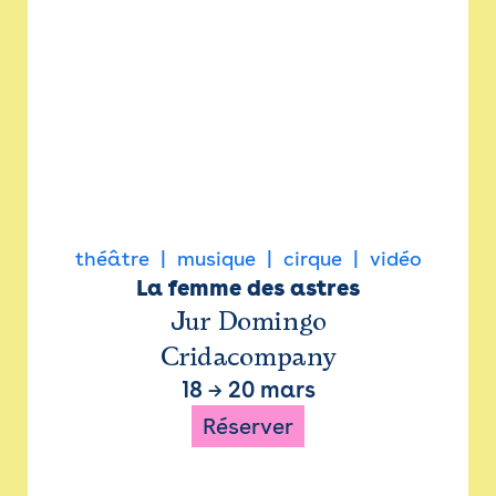
théâtre
musique
cirque
vidéo
La femme des astres
Jur Domingo
Cridacompany
18
→
20 mars
Réserver