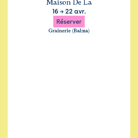
Maison De La
16
→
22 avr.
Réserver
Grainerie (Balma)