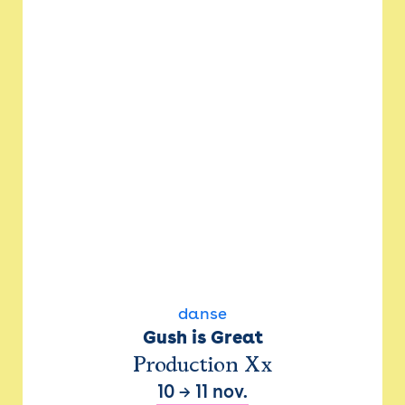
danse
Gush is Great
Production Xx
10
→
11 nov.