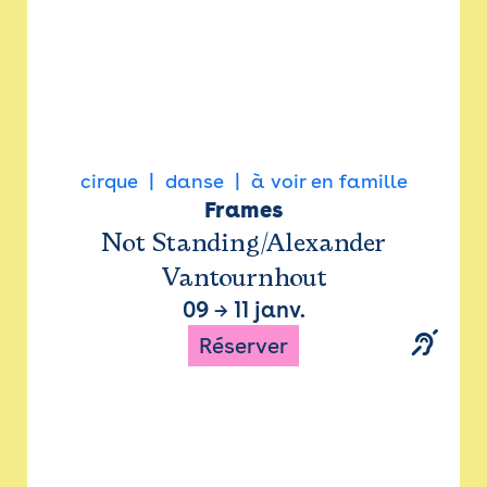
cirque
danse
à voir en famille
Frames
Not Standing/Alexander
Vantournhout
09
→
11 janv.
Réserver