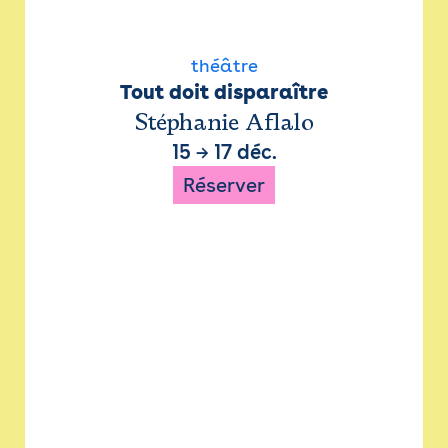
théâtre
Tout doit disparaître
Stéphanie Aflalo
15
→
17 déc.
Réserver