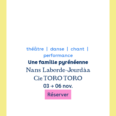
théâtre
danse
chant
performance
Une famille pyrénéenne
Nans Laborde-Jourdàa
Cie TORO TORO
03
→
06 nov.
Réserver