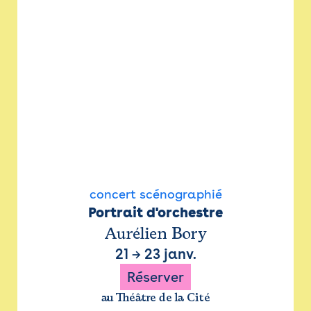
concert scénographié
Portrait d'orchestre
Aurélien Bory
21
→
23 janv.
Réserver
au Théâtre de la Cité