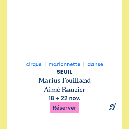
cirque
marionnette
danse
SEUIL
Marius Fouilland
Aimé Rauzier
18
→
22 nov.
Réserver