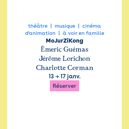
théâtre
musique
cinéma
d'animation
à voir en famille
MoJurZiKong
Émeric Guémas
Jérôme Lorichon
Charlotte Corman
13
→
17 janv.
Réserver