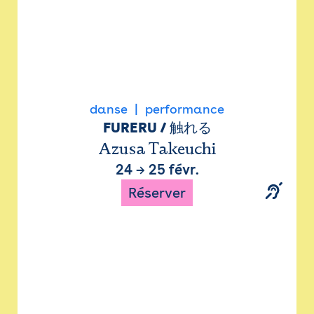
danse
performance
FURERU / 触れる
Azusa Takeuchi
24
→
25 févr.
Réserver