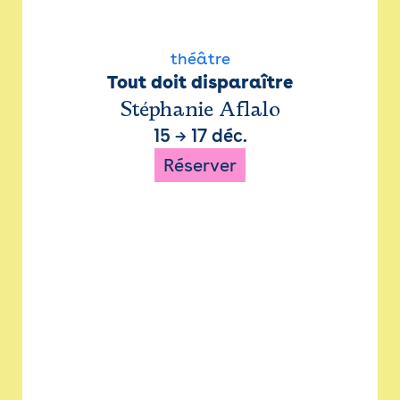
théâtre
Tout doit disparaître
Stéphanie Aflalo
15
→
17 déc.
Réserver