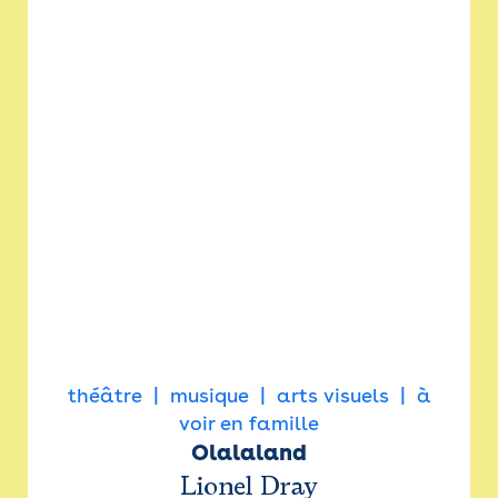
théâtre
musique
arts visuels
à
voir en famille
Olalaland
Lionel Dray