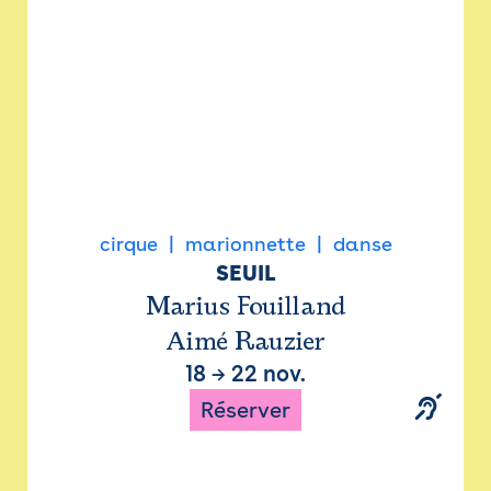
cirque
marionnette
danse
SEUIL
Marius Fouilland
Aimé Rauzier
18
→
22 nov.
Réserver