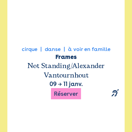
cirque
danse
à voir en famille
Frames
Not Standing/Alexander
Vantournhout
09
→
11 janv.
Réserver