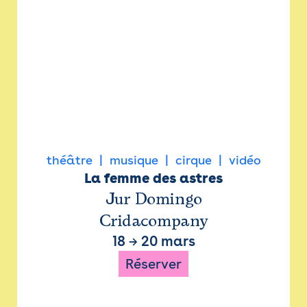
théâtre
musique
cirque
vidéo
La femme des astres
Jur Domingo
Cridacompany
18
→
20 mars
Réserver