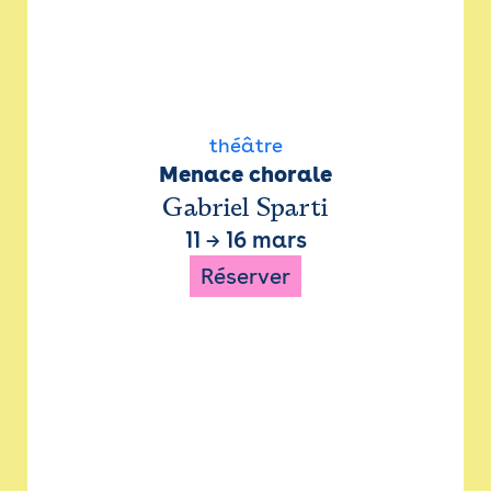
théâtre
Menace chorale
Gabriel Sparti
11
→
16 mars
Réserver