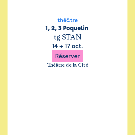
théâtre
1, 2, 3 Poquelin 
tg STAN
14
→
17 oct.
Réserver
Théâtre de la Cité