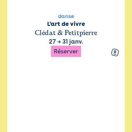
danse
L'art de vivre
Clédat & Petitpierre
27
→
31 janv.
Réserver