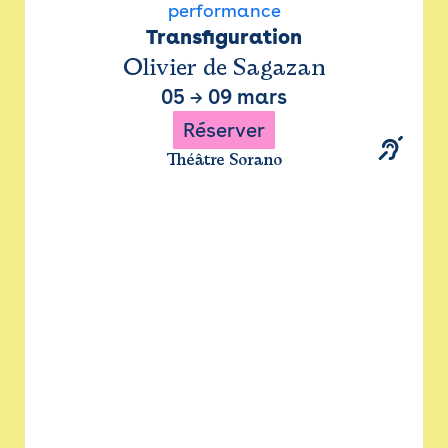
performance
Transfiguration
Olivier de Sagazan
05
→
09 mars
Réserver
Théâtre Sorano