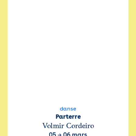
danse
Parterre
Volmir Cordeiro
05
→
06 mars