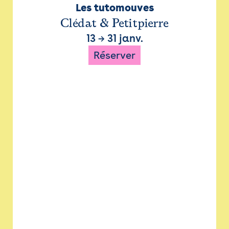
Les tutomouves
Clédat & Petitpierre
13
→
31 janv.
Réserver