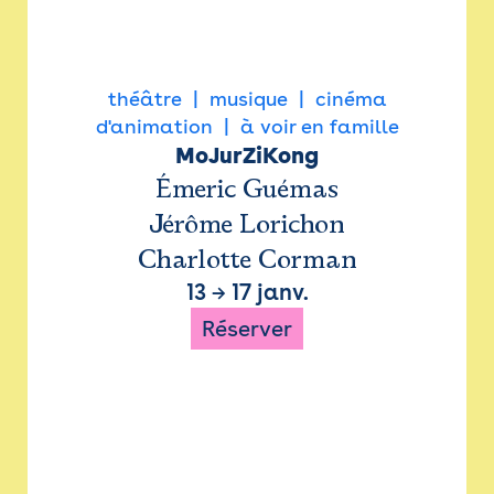
théâtre
musique
cinéma
d'animation
à voir en famille
MoJurZiKong
Émeric Guémas
Jérôme Lorichon
Charlotte Corman
13
→
17 janv.
Réserver