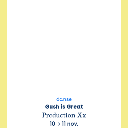
danse
Gush is Great
Production Xx
10
→
11 nov.