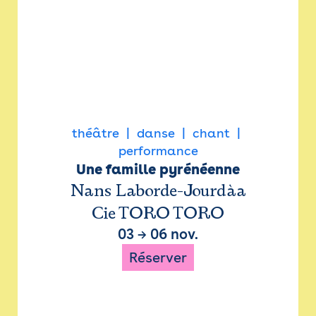
théâtre
danse
chant
performance
Une famille pyrénéenne
Nans Laborde-Jourdàa
Cie TORO TORO
03
→
06 nov.
Réserver