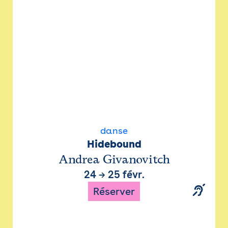
danse
Hidebound
Andrea Givanovitch
24
→
25 févr.
Réserver