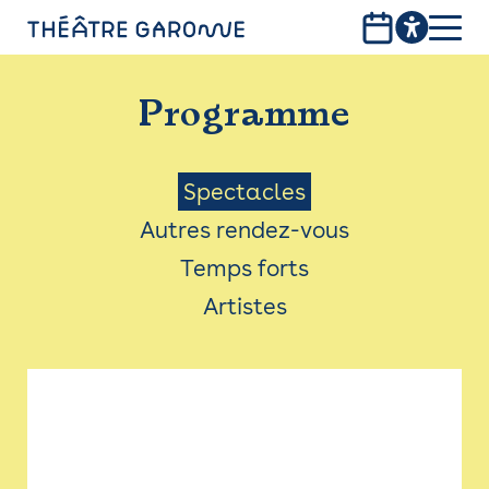
Aller
au
contenu
PROGRAMME
principal
Programme
INFOS PRATIQUES
AVEC LES PUBLICS
Menu
Spectacles
Autres rendez-vous
ACCESSIBILITÉ
Saison
Temps forts
LES PRODUCTIONS
Artistes
LE THÉÂTRE
Bistro
Billetterie