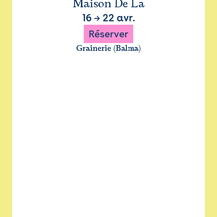
Maison De La
16
→
22 avr.
Réserver
Grainerie (Balma)