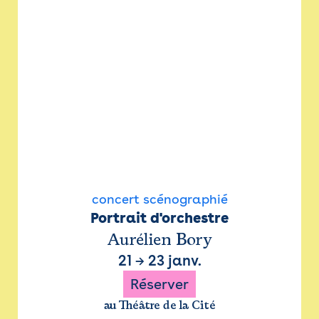
concert scénographié
Portrait d'orchestre
Aurélien Bory
21
→
23 janv.
Réserver
au Théâtre de la Cité