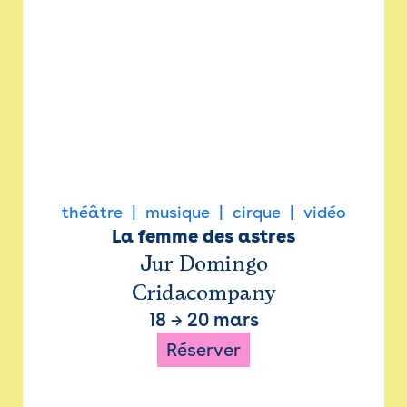
théâtre
musique
cirque
vidéo
La femme des astres
Jur Domingo
Cridacompany
18
→
20 mars
Réserver