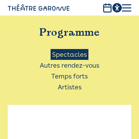
Aller
au
contenu
PROGRAMME
principal
Programme
INFOS PRATIQUES
AVEC LES PUBLICS
Menu
Spectacles
Autres rendez-vous
ACCESSIBILITÉ
Saison
Temps forts
LES PRODUCTIONS
Artistes
LE THÉÂTRE
Bistro
Billetterie