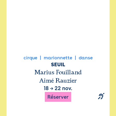
cirque
marionnette
danse
SEUIL
Marius Fouilland
Aimé Rauzier
18
→
22 nov.
Réserver