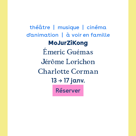
théâtre
musique
cinéma
d'animation
à voir en famille
MoJurZiKong
Émeric Guémas
Jérôme Lorichon
Charlotte Corman
13
→
17 janv.
Réserver