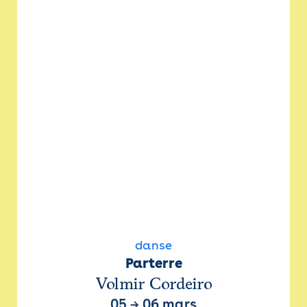
danse
Parterre
Volmir Cordeiro
05
→
06 mars