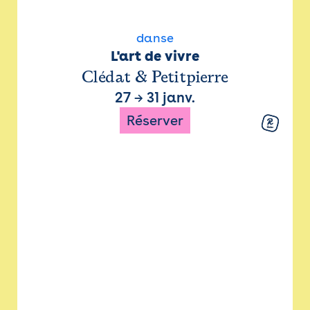
danse
L'art de vivre
Clédat & Petitpierre
27
→
31 janv.
Réserver