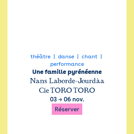
théâtre
danse
chant
performance
Une famille pyrénéenne
Nans Laborde-Jourdàa
Cie TORO TORO
03
→
06 nov.
Réserver