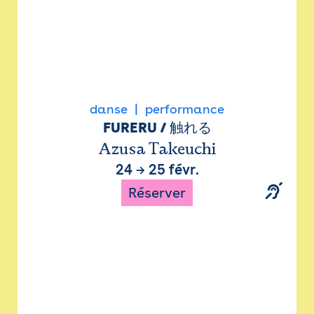
danse
performance
FURERU / 触れる
Azusa Takeuchi
24
→
25 févr.
Réserver