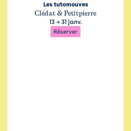
Les tutomouves
Clédat & Petitpierre
13
→
31 janv.
Réserver