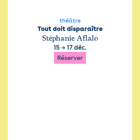
théâtre
Tout doit disparaître
Stéphanie Aflalo
15
→
17 déc.
Réserver