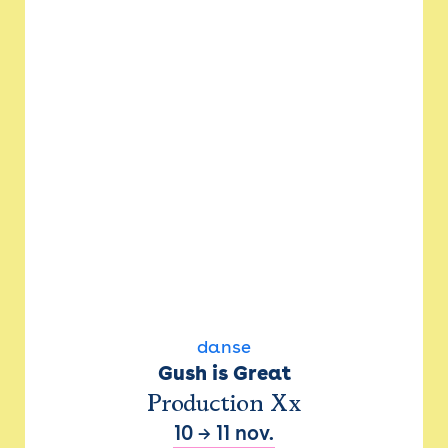
danse
Gush is Great
Production Xx
10
→
11 nov.