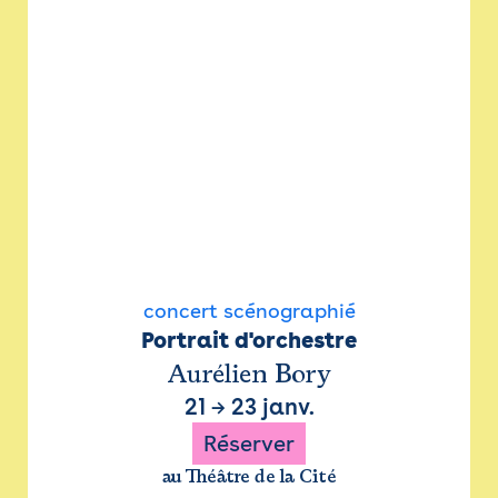
concert scénographié
Portrait d'orchestre
Aurélien Bory
21
→
23 janv.
Réserver
au Théâtre de la Cité