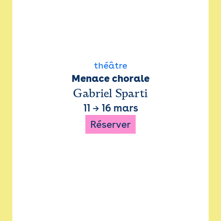
théâtre
Menace chorale
Gabriel Sparti
11
→
16 mars
Réserver