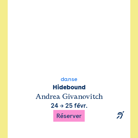
danse
Hidebound
Andrea Givanovitch
24
→
25 févr.
Réserver