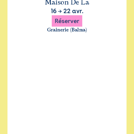
Maison De La
16
→
22 avr.
Réserver
Grainerie (Balma)