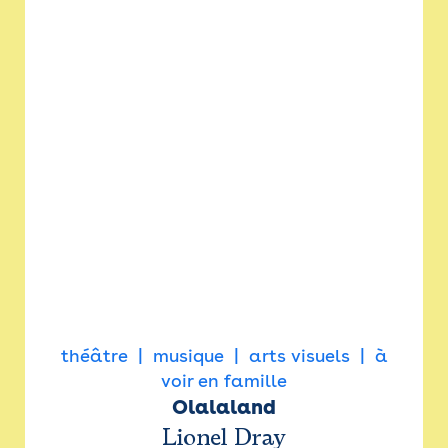
théâtre
musique
arts visuels
à
voir en famille
Olalaland
Lionel Dray