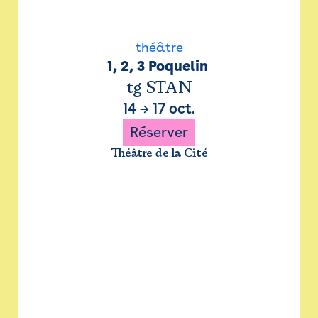
théâtre
1, 2, 3 Poquelin 
tg STAN
14
→
17 oct.
Réserver
Théâtre de la Cité