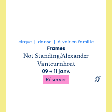
cirque
danse
à voir en famille
Frames
Not Standing/Alexander
Vantournhout
09
→
11 janv.
Réserver