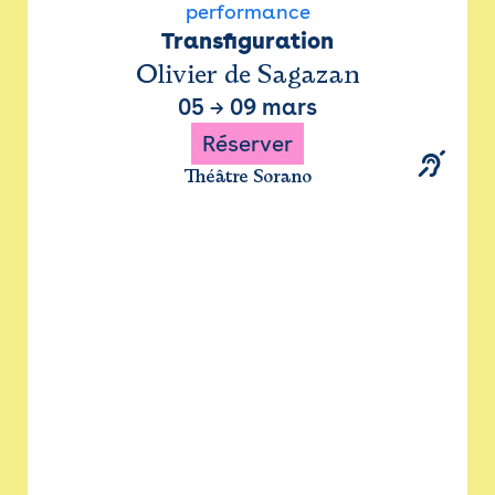
performance
Transfiguration
Olivier de Sagazan
05
→
09 mars
Réserver
Théâtre Sorano