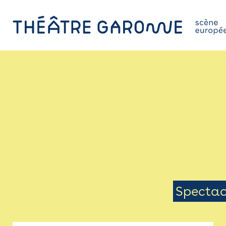
Aller
au
contenu
principal
PROGRAMME
INFOS PRATIQUES
AVEC LES PUBLICS
ACCESSIBILITÉ
LES PRODUCTIONS
Menu
Spectac
LE THÉÂTRE
Sais