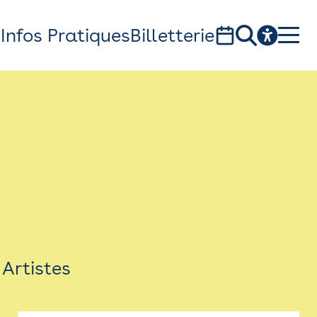
s
Infos Pratiques
Billetterie
Bistro
Billetterie
Newsletter
Espace presse
Artistes
théâtre Garonne, scène européenne
1, av. du Chateau d'eau - 31300 Toulouse