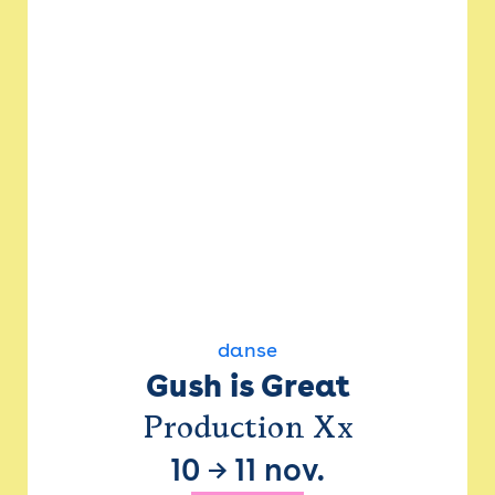
danse
Gush is Great
Production Xx
10
→
11 nov.