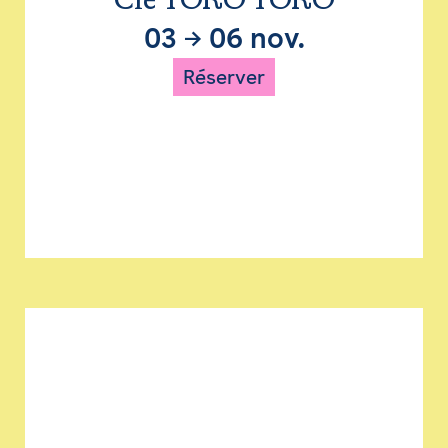
Cie TORO TORO
03
→
06 nov.
Réserver