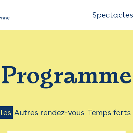
Spectacle
Top
Bar
/
Programme
Menu
les
Autres rendez-vous
Temps forts
on