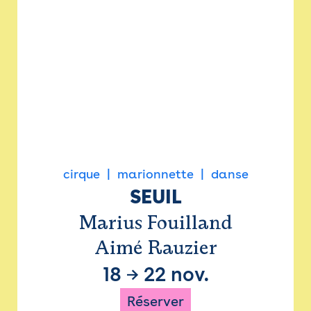
cirque
marionnette
danse
SEUIL
Marius Fouilland
Aimé Rauzier
18
→
22 nov.
Réserver