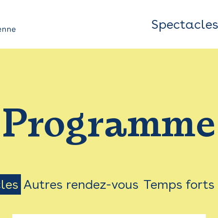
Spectacle
Top
Bar
/
Programme
Menu
les
Autres rendez-vous
Temps forts
on