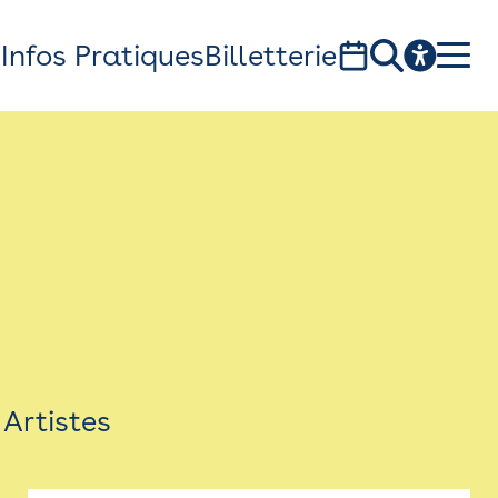
s
Infos Pratiques
Billetterie
Bistro
Billetterie
Newsletter
Espace presse
Artistes
théâtre Garonne, scène européenne
1, av. du Chateau d'eau - 31300 Toulouse