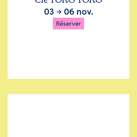
Cie TORO TORO
03
→
06 nov.
Réserver