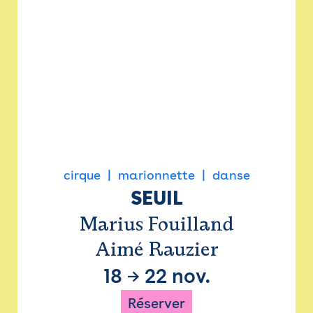
cirque
marionnette
danse
SEUIL
Marius Fouilland
Aimé Rauzier
18
→
22 nov.
Réserver