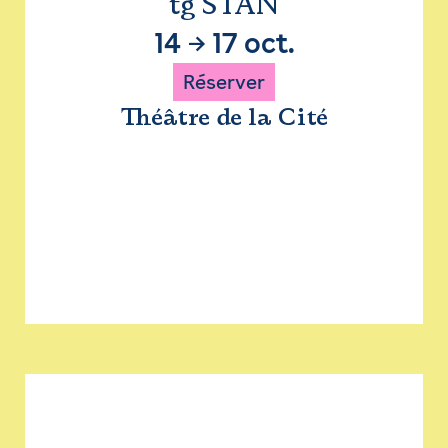
tg STAN
14
→
17 oct.
Réserver
Théâtre de la Cité