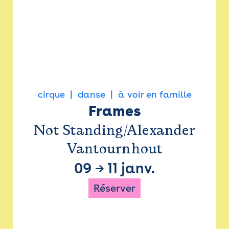
cirque
danse
à voir en famille
Frames
Not Standing/Alexander
Vantournhout
09
→
11 janv.
Réserver