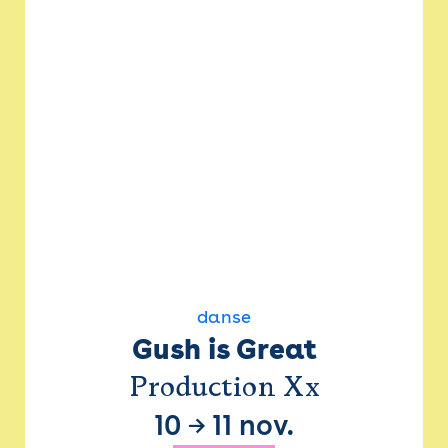
danse
Gush is Great
Production Xx
10
→
11 nov.