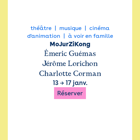
théâtre
musique
cinéma
d'animation
à voir en famille
MoJurZiKong
Émeric Guémas
Jérôme Lorichon
Charlotte Corman
13
→
17 janv.
Réserver