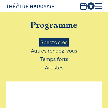
Aller
au
contenu
PROGRAMME
principal
Programme
INFOS PRATIQUES
AVEC LES PUBLICS
Menu
Spectacles
Autres rendez-vous
ACCESSIBILITÉ
Saison
Temps forts
LES PRODUCTIONS
Artistes
LE THÉÂTRE
Bistro
Billetterie