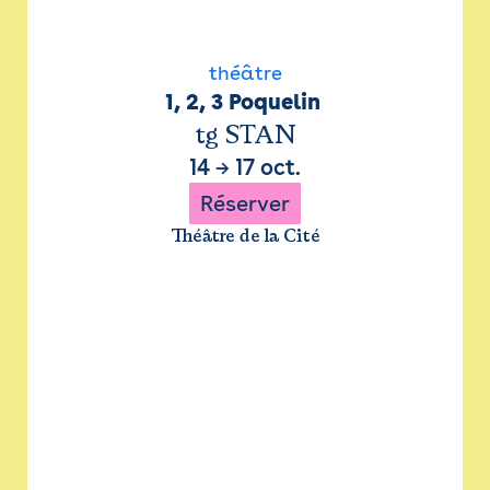
théâtre
1, 2, 3 Poquelin 
tg STAN
14
→
17 oct.
Réserver
Théâtre de la Cité