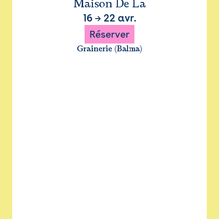
Maison De La
16
→
22 avr.
Réserver
Grainerie (Balma)