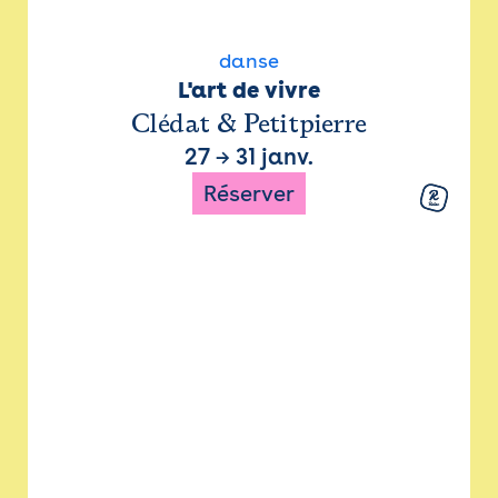
danse
L'art de vivre
Clédat & Petitpierre
27
→
31 janv.
Réserver