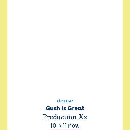
danse
Gush is Great
Production Xx
10
→
11 nov.