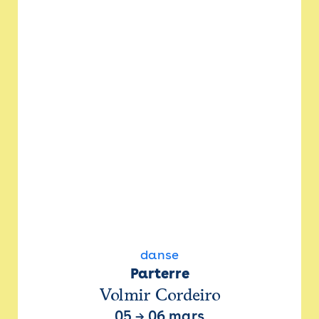
danse
Parterre
Volmir Cordeiro
05
→
06 mars