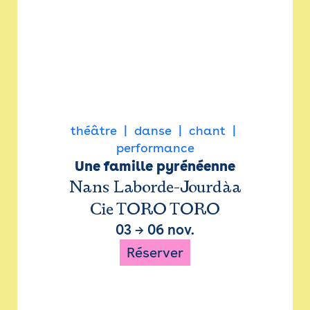
théâtre
danse
chant
performance
Une famille pyrénéenne
Nans Laborde-Jourdàa
Cie TORO TORO
03
→
06 nov.
Réserver