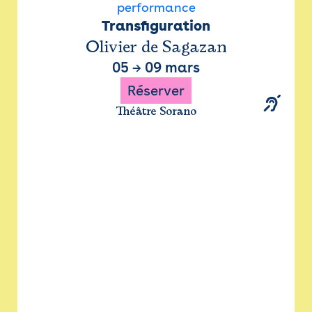
performance
Transfiguration
Olivier de Sagazan
05
→
09 mars
Réserver
Théâtre Sorano