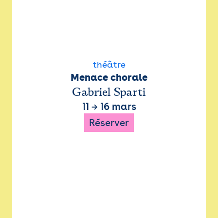
théâtre
Menace chorale
Gabriel Sparti
11
→
16 mars
Réserver