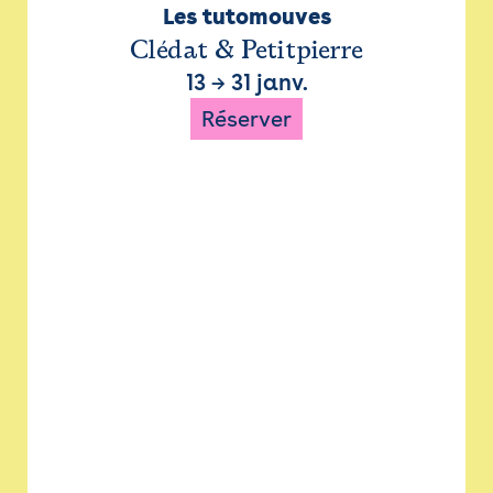
Les tutomouves
Clédat & Petitpierre
13
→
31 janv.
Réserver