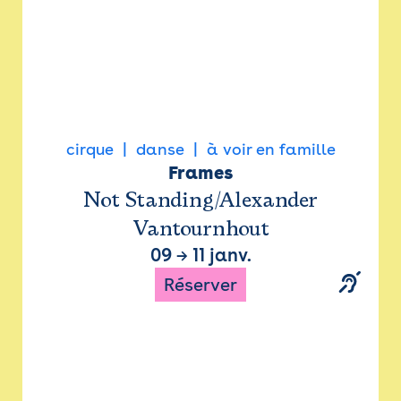
cirque
danse
à voir en famille
Frames
Not Standing/Alexander
Vantournhout
09
→
11 janv.
Réserver