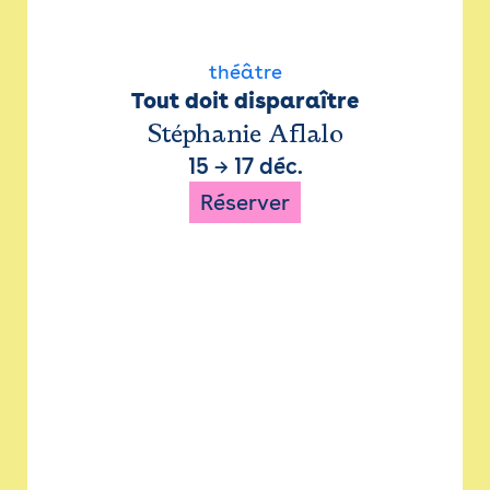
théâtre
Tout doit disparaître
Stéphanie Aflalo
15
→
17 déc.
Réserver