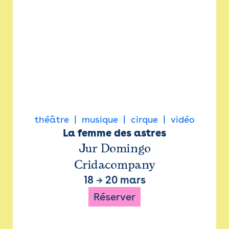
théâtre
musique
cirque
vidéo
La femme des astres
Jur Domingo
Cridacompany
18
→
20 mars
Réserver