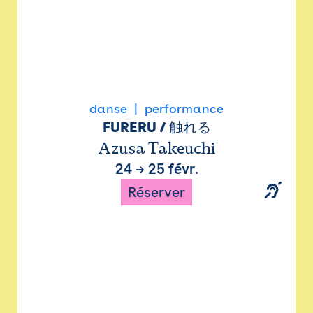
danse
performance
FURERU / 触れる
Azusa Takeuchi
24
→
25 févr.
Réserver