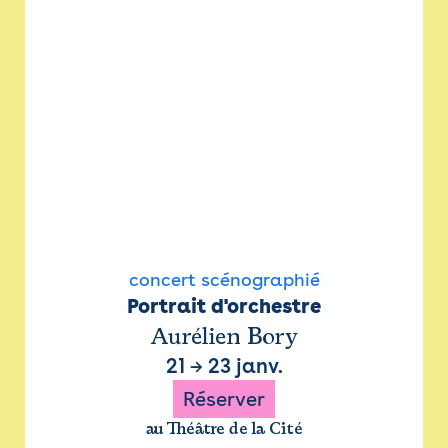
concert scénographié
Portrait d'orchestre
Aurélien Bory
21
→
23 janv.
Réserver
au Théâtre de la Cité