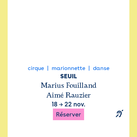
cirque
marionnette
danse
SEUIL
Marius Fouilland
Aimé Rauzier
18
→
22 nov.
Réserver