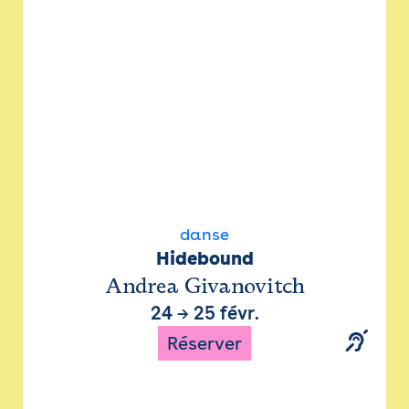
danse
Hidebound
Andrea Givanovitch
24
→
25 févr.
Réserver