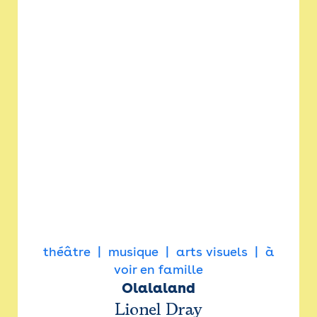
théâtre
musique
arts visuels
à
voir en famille
Olalaland
Lionel Dray